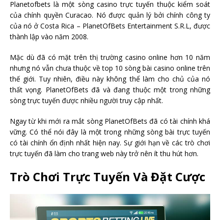
Planetofbets là một sòng casino trực tuyến thuộc kiểm soát
của chính quyền Curacao. Nó được quản lý bởi chính công ty
của nó ở Costa Rica – PlanetOfBets Entertainment S.R.L, được
thành lập vào năm 2008.
Mặc dù đã có mặt trên thị trường casino online hơn 10 năm
nhưng nó vẫn chưa thuộc về top 10 sòng bài casino online trên
thế giới. Tuy nhiên, điều này không thể làm cho chủ của nó
thất vọng. PlanetOfBets đã và đang thuộc một trong những
sòng trực tuyến được nhiều người truy cập nhất.
Ngay từ khi mới ra mắt sòng PlanetOfBets đã có tài chính khá
vững. Có thể nói đây là một trong những sòng bài trực tuyến
có tài chính ổn định nhất hiện nay. Sự giới hạn về các trò chơi
trực tuyến đã làm cho trang web này trở nên ít thu hút hơn.
Trò Chơi Trực Tuyến Và Đặt Cược