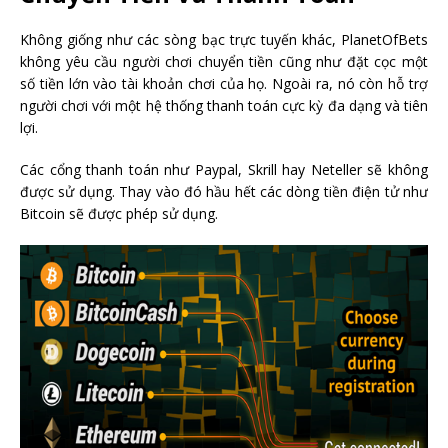
Không giống như các sòng bạc trực tuyến khác, PlanetOfBets
không yêu cầu người chơi chuyển tiền cũng như đặt cọc một
số tiền lớn vào tài khoản chơi của họ. Ngoài ra, nó còn hỗ trợ
người chơi với một hệ thống thanh toán cực kỳ đa dạng và tiên
lợi.
Các cổng thanh toán như Paypal, Skrill hay Neteller sẽ không
được sử dụng. Thay vào đó hầu hết các dòng tiền điện tử như
Bitcoin sẽ được phép sử dụng.