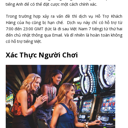
tiếng Anh để có thể đặt cược một cách chính xác.
Trong trường hợp xảy ra vấn đề thì dịch vụ Hỗ Trợ Khách
Hàng của họ cũng bị hạn chế. Dịch vụ này chỉ có hỗ trợ từ
7:00 đến 23:00 GMT (tức là đi sau Việt Nam 7 tiếng) từ thứ hai
đến chủ nhật thông qua Email. Và dĩ nhiên là hoàn toàn không
có hỗ trợ tiếng Việt.
Xác Thực Người Chơi