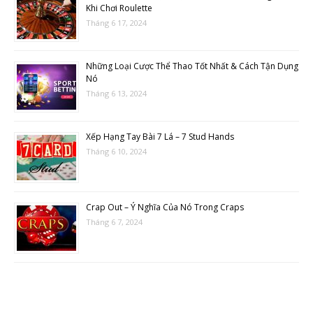
Khi Chơi Roulette
Tháng 6 17, 2024
Những Loại Cược Thể Thao Tốt Nhất & Cách Tận Dụng
Nó
Tháng 6 13, 2024
Xếp Hạng Tay Bài 7 Lá – 7 Stud Hands
Tháng 6 10, 2024
Crap Out – Ý Nghĩa Của Nó Trong Craps
Tháng 6 7, 2024