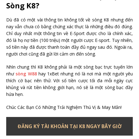
Sòng K8?
Dù đã có một vài thông tin không tốt về sòng K8 nhưng đến
nay vẫn chưa có bằng chứng xác thực là những điều đó đúng.
Chỉ duy nhất một thông tin về E-Sport được cho là chính xác,
đó là họ nợ tiền (100 triệu) một người cược E-sport. Tuy nhiên,
số tiền này đã được thanh toán đầy đủ ngay sau đó. Ngoài ra,
người chơi cũng đã gửi lời cảm ơn đến sòng.
Nhìn chung thì K8 không phải là một sòng bạc trực tuyến lớn
như
sòng W88
hay 1xBet nhưng nó là nơi mà một người yêu
thích cờ bạc nên thử. Với số tiền cược tối đa mỗi ngày cực
khủng và rút tiền không giới hạn, nó sẽ là một sòng bạc đầy
hứa hẹn.
Chúc Các Bạn Có Những Trải Nghiệm Thú Vị & May Mắn!
ĐĂNG KÝ TÀI KHOẢN TẠI K8 NGAY BÂY GIỜ