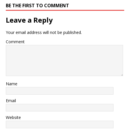
BE THE FIRST TO COMMENT
Leave a Reply
Your email address will not be published.
Comment
Name
Email
Website