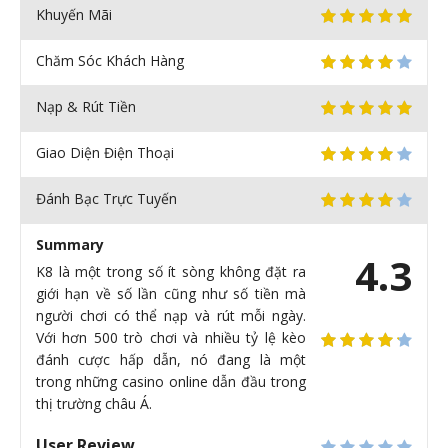
Khuyến Mãi
Chăm Sóc Khách Hàng
Nạp & Rút Tiền
Giao Diện Điện Thoại
Đánh Bạc Trực Tuyến
Summary
4.3
K8 là một trong số ít sòng không đặt ra
giới hạn về số lần cũng như số tiền mà
người chơi có thể nạp và rút mỗi ngày.
Với hơn 500 trò chơi và nhiều tỷ lệ kèo
đánh cược hấp dẫn, nó đang là một
trong những casino online dẫn đầu trong
thị trường châu Á.
User Review