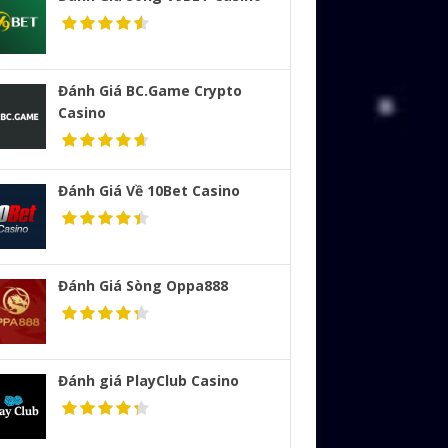
Đánh Giá BC.Game Crypto
Casino
Đánh Giá Về 10Bet Casino
Đánh Giá Sòng Oppa888
Đánh giá PlayClub Casino