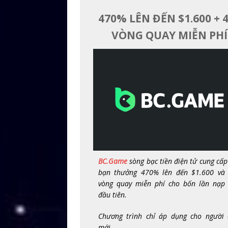
470% LÊN ĐẾN $1.600 + 
VÒNG QUAY MIỄN PHÍ
BC.Game
sòng bạc tiền điện tử cung cấp
bạn thưởng 470% lên đến $1.600 và
vòng quay miễn phí cho bốn lần nạp 
đầu tiên.
Chương trình chỉ áp dụng cho người 
mới.