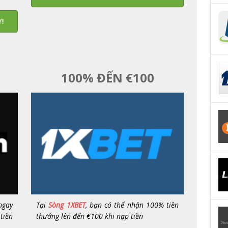
!
100% ĐẾN €100
ngay
Tại
Sòng 1XBET
, bạn có thể nhận 100% tiền
tiền
thưởng lên đến €100 khi nạp tiền