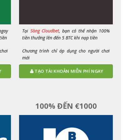
ngay
Tại
Sòng Cloudbet
, bạn có thể nhận 100%
tiền
tiền thưởng lên đến 5 BTC khi nạp tiền
chơi
Chương trình chỉ áp dụng cho người chơi
mới
Y
TẠO TÀI KHOẢN MIỄN PHÍ NGAY
100% ĐẾN €1000