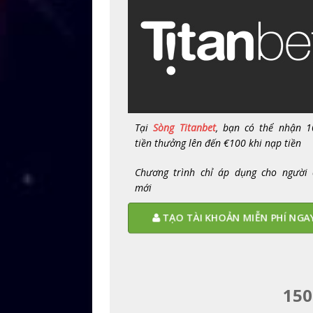
Tại
Sòng Titanbet
, bạn có thể nhận 
tiền thưởng lên đến €100 khi nạp tiền
Chương trình chỉ áp dụng cho người 
mới
TẠO TÀI KHOẢN MIỄN PHÍ NGA
150