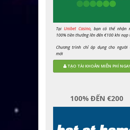
Tại
Unibet Casino
, bạn có thể nhận 
100% tiền thưởng lên đến €100 khi nạp 
Chương trình chỉ áp dụng cho người 
mới
TẠO TÀI KHOẢN MIỄN PHÍ NGA
100% ĐẾN €200