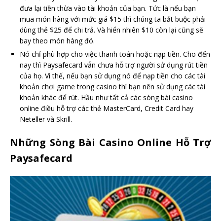
đưa lại tiền thừa vào tài khoản của bạn. Tức là nếu bạn
mua món hàng với mức giá $15 thì chúng ta bắt buộc phải
dùng thẻ $25 để chi trả. Và hiển nhiên $10 còn lại cũng sẽ
bay theo món hàng đó.
Nó chỉ phù hợp cho việc thanh toán hoặc nạp tiền. Cho đến
nay thì Paysafecard vẫn chưa hỗ trợ người sử dụng rút tiền
của họ. Vì thế, nếu bạn sử dụng nó để nạp tiền cho các tài
khoản chơi game trong casino thì bạn nên sử dụng các tài
khoản khác để rút. Hầu như tất cả các sòng bài casino
online điều hỗ trợ các thẻ MasterCard, Credit Card hay
Neteller và Skrill.
Những Sòng Bài Casino Online Hỗ Trợ
Paysafecard