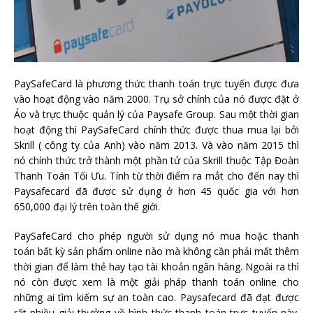
PaySafeCard là phương thức thanh toán trực tuyến được đưa
vào hoạt động vào năm 2000. Trụ sở chính của nó được đặt ở
Áo và trực thuộc quản lý của Paysafe Group. Sau một thời gian
hoạt động thì PaySafeCard chính thức được thua mua lại bởi
Skrill ( công ty của Anh) vào năm 2013. Và vào năm 2015 thì
nó chính thức trở thành một phần tử của Skrill thuộc Tập Đoàn
Thanh Toán Tối Ưu. Tính từ thời điểm ra mắt cho đến nay thì
Paysafecard đã được sử dụng ở hơn 45 quốc gia với hơn
650,000 đại lý trên toàn thế giới.
PaySafeCard cho phép người sử dụng nó mua hoặc thanh
toán bất kỳ sản phẩm online nào mà không cần phải mất thêm
thời gian để làm thẻ hay tạo tài khoản ngân hàng. Ngoài ra thì
nó còn được xem là một giải pháp thanh toán online cho
những ai tìm kiếm sự an toàn cao. Paysafecard đã đạt được
rất nhiều giải thưởng về hình thức thanh toán trực tuyến này.