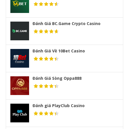
Đánh Giá BC.Game Crypto Casino
Đánh Giá Về 10Bet Casino
Đánh Giá Sòng Oppa888
Đánh giá PlayClub Casino