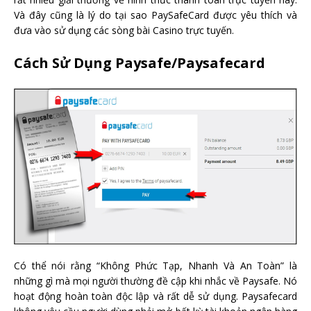
Và đây cũng là lý do tại sao PaySafeCard được yêu thích và
đưa vào sử dụng các sòng bài Casino trực tuyến.
Cách Sử Dụng Paysafe/Paysafecard
Có thể nói rằng “Không Phức Tạp, Nhanh Và An Toàn” là
những gì mà mọi người thường đề cập khi nhắc về Paysafe. Nó
hoạt động hoàn toàn độc lập và rất dễ sử dụng. Paysafecard