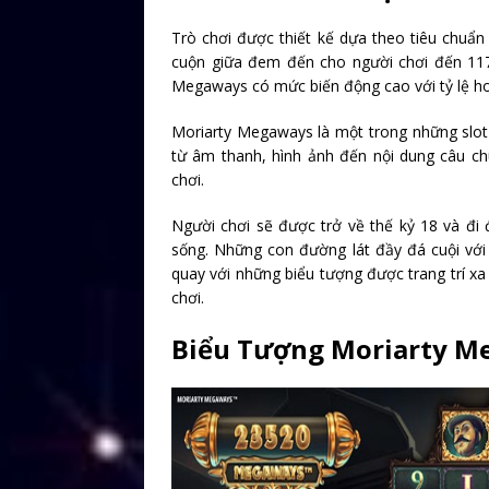
Trò chơi được thiết kế dựa theo tiêu chuẩn
cuộn giữa đem đến cho người chơi đến 117
Megaways có mức biến động cao với tỷ lệ ho
Moriarty Megaways là một trong những slot 
từ âm thanh, hình ảnh đến nội dung câu c
chơi.
Người chơi sẽ được trở về thế kỷ 18 và đ
sống. Những con đường lát đầy đá cuội với
quay với những biểu tượng được trang trí x
chơi.
Biểu Tượng Moriarty M