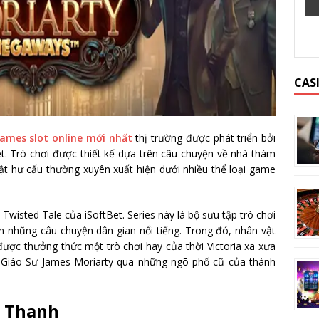
CAS
mes slot online mới nhất
thị trường được phát triển bởi
. Trò chơi được thiết kế dựa trên câu chuyện về nhà thám
t hư cấu thường xuyên xuất hiện dưới nhiều thể loại game
wisted Tale của iSoftBet. Series này là bộ sưu tập trò chơi
ên nhũng câu chuyện dân gian nổi tiếng. Trong đó, nhân vật
được thưởng thức một trò chơi hay của thời Victoria xa xưa
là Giáo Sư James Moriarty qua những ngõ phố cũ của thành
m Thanh