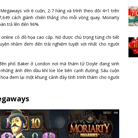
 Megaways với 6 cuộn, 2-7 hàng và trình theo dõi 4×1 trên
,649 cách giành chiến thắng cho mỗi vòng quay. Moriarty
àn trả lên đến 96%.
online có đồ họa cao cấp. Nó được chú trọng từng chi tiết
huyện nhằm đem đến trải nghiệm tuyệt vời nhất cho người
i đên phố Baker ở London nơi mà thám tử Doyle đang sinh
 những ánh đèn dầu khí loe lóe bên cạnh đường. Sáu cuộn
a hoa đem lại một khung cảnh đầy tính trinh thám cho người
egaways