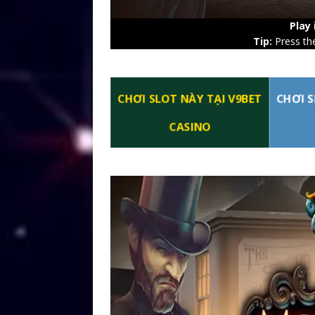
Play
Tip:
Press the
CHƠI SLOT NÀY TẠI V9BET
CHƠI S
CASINO