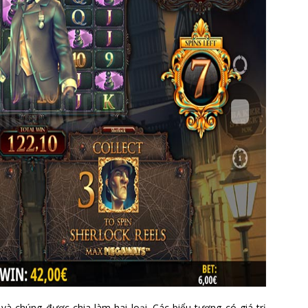
 chúng được chia làm hai loại. Các biểu tượng có giá trị