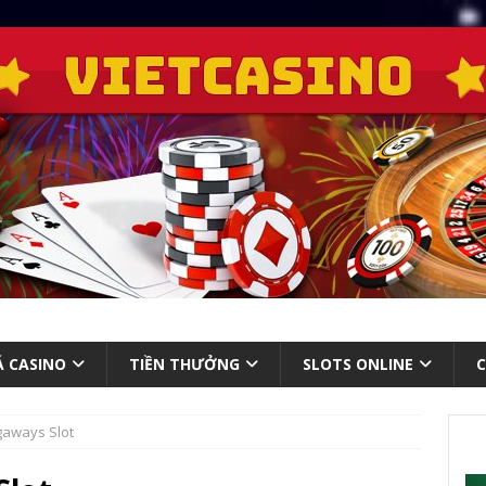
Á CASINO
TIỀN THƯỞNG
SLOTS ONLINE
C
gaways Slot