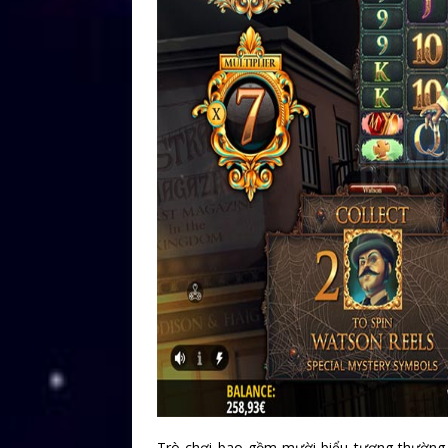
Trò chơi bao gồm mười biểu tượng thường và