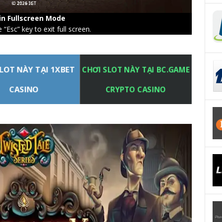
 in Fullscreen Mode
 “Esc” key to exit full screen.
LOT NÀY TẠI 1XBET
CHƠI SLOT NÀY TẠI BC.GAME
CASINO
CRYPTO CASINO