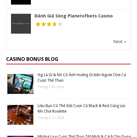
Đánh Giá Sòng Planetofbets Casino
Next »
CASINO BONUS BLOG
Vig Là Gì & Nó Có Ảnh Hưởng Gì Đến Người Chơi Cá
Cược Thể Thao
Tháng 6 20, 2024
Liệu Bạn Có Thể Đặt Cược Cả Black & Red Cùng Lúc
Khi Chơi Roulette
Tháng 6 17, 2024
Những Loại Cược Thể Thao Tốt Nhất & Cách Tận Dụng