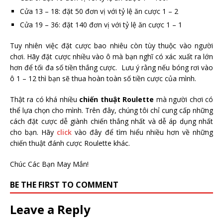
Cửa 13 – 18: đặt 50 đơn vị với tỷ lệ ăn cược 1 – 2
Cửa 19 – 36: đặt 140 đơn vị với tỷ lệ ăn cược 1 – 1
Tuy nhiên việc đặt cược bao nhiêu còn tùy thuộc vào người
chơi. Hãy đặt cược nhiều vào ô mà bạn nghĩ có xác xuất ra lớn
hơn để tối đa số tiền thắng cược. Lưu ý rằng nếu bóng rơi vào
ô 1 – 12 thì bạn sẽ thua hoàn toàn số tiền cược của mình.
Thật ra có khá nhiều
chiến thuật Roulette
mà người chơi có
thể lựa chọn cho mình. Trên đây, chúng tôi chỉ cung cấp những
cách đặt cược dễ giành chiến thắng nhất và dễ áp dụng nhất
cho bạn. Hãy
click
vào đây để tìm hiểu nhiều hơn về những
chiến thuật đánh cược Roulette khác.
Chúc Các Bạn May Mắn!
BE THE FIRST TO COMMENT
Leave a Reply