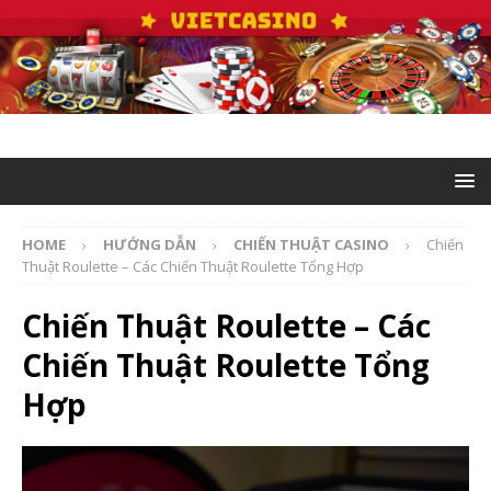
HOME
HƯỚNG DẪN
CHIẾN THUẬT CASINO
Chiến
Thuật Roulette – Các Chiến Thuật Roulette Tổng Hợp
Chiến Thuật Roulette – Các
Chiến Thuật Roulette Tổng
Hợp