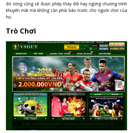
đó sòng cũng sẽ được phép thay đổi hay ngừng chương trình
khuyến mãi mà không cần phải báo trước cho người chơi của
họ.
Trò Chơi