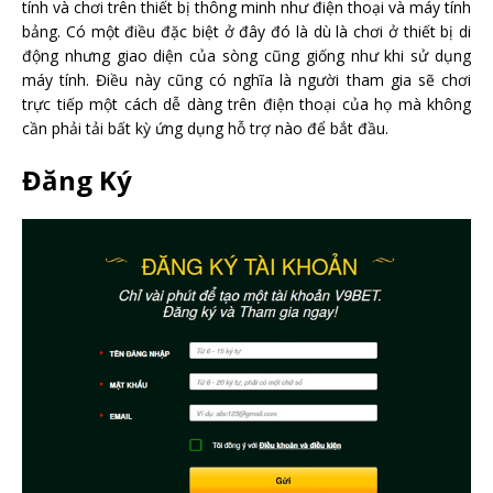
tính và chơi trên thiết bị thông minh như điện thoại và máy tính
bảng. Có một điều đặc biệt ở đây đó là dù là chơi ở thiết bị di
động nhưng giao diện của sòng cũng giống như khi sử dụng
máy tính. Điều này cũng có nghĩa là người tham gia sẽ chơi
trực tiếp một cách dễ dàng trên điện thoại của họ mà không
cần phải tải bất kỳ ứng dụng hỗ trợ nào để bắt đầu.
Đăng Ký