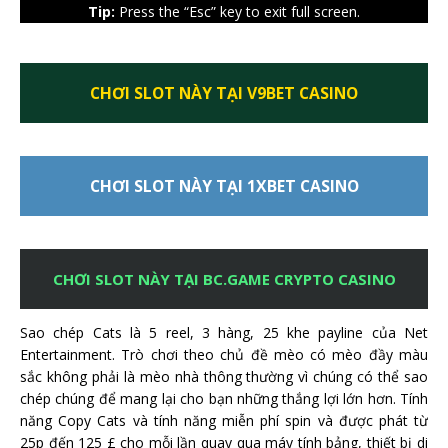
Tip:
Press the “Esc” key to exit full screen.
CHƠI SLOT NÀY TẠI V9BET CASINO
CHƠI SLOT NÀY TẠI 1XBET CASINO
CHƠI SLOT NÀY TẠI BC.GAME CRYPTO CASINO
Sao chép Cats là 5 reel, 3 hàng, 25 khe payline của Net
Entertainment. Trò chơi theo chủ đề mèo có mèo đầy màu
sắc không phải là mèo nhà thông thường vì chúng có thể sao
chép chúng để mang lại cho bạn những thắng lợi lớn hơn. Tính
năng Copy Cats và tính năng miễn phí spin và được phát từ
25p đến 125 £ cho mỗi lần quay qua máy tính bảng, thiết bị di