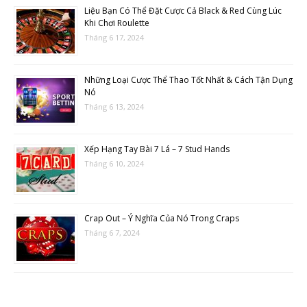
Liệu Bạn Có Thể Đặt Cược Cả Black & Red Cùng Lúc
Khi Chơi Roulette
Tháng 6 17, 2024
Những Loại Cược Thể Thao Tốt Nhất & Cách Tận Dụng
Nó
Tháng 6 13, 2024
Xếp Hạng Tay Bài 7 Lá – 7 Stud Hands
Tháng 6 10, 2024
Crap Out – Ý Nghĩa Của Nó Trong Craps
Tháng 6 7, 2024