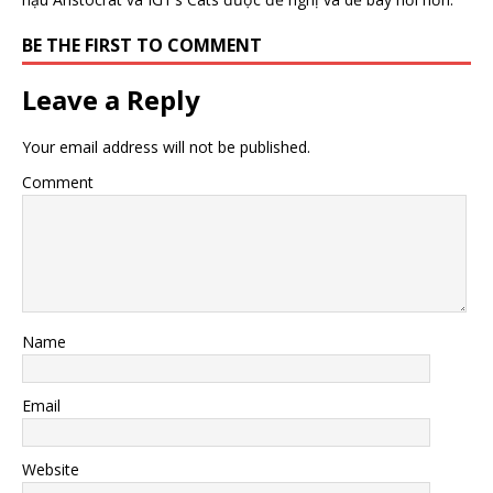
BE THE FIRST TO COMMENT
Leave a Reply
Your email address will not be published.
Comment
Name
Email
Website