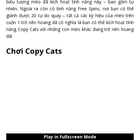
biểu tượng mèo đã kích hoạt tính năng này – bao gồm tự
nhiên. Ngoài ra còn có tính năng Free Spins, nơi bạn có thể
giành được 20 tự do quay – tất cả các ký hiệu của mèo trên
cuộn 1 trở nên hoang dã có nghĩa là bạn có thể kích hoạt tính
năng Copy Cats với những con mèo khác đang trở nên hoang
dã!
Chơi Copy Cats
Play in Fullscreen Mode