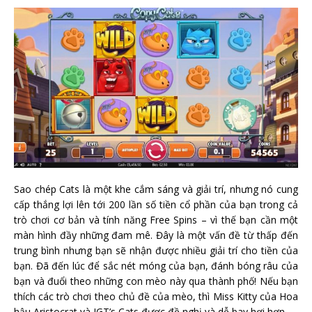
Sao chép Cats là một khe cắm sáng và giải trí, nhưng nó cung
cấp thắng lợi lên tới 200 lần số tiền cổ phần của bạn trong cả
trò chơi cơ bản và tính năng Free Spins – vì thế bạn cần một
màn hình đầy những đam mê. Đây là một vấn đề từ thấp đến
trung bình nhưng bạn sẽ nhận được nhiều giải trí cho tiền của
bạn. Đã đến lúc để sắc nét móng của bạn, đánh bóng râu của
bạn và đuổi theo những con mèo này qua thành phố! Nếu bạn
thích các trò chơi theo chủ đề của mèo, thì Miss Kitty của Hoa
hậu Aristocrat và IGT’s Cats được đề nghị và dễ bay hơi hơn.