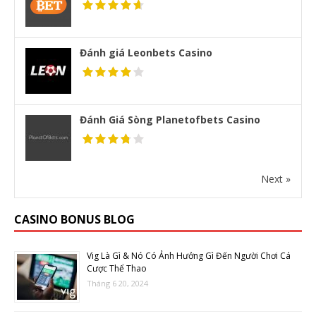
Đánh giá Leonbets Casino
Đánh Giá Sòng Planetofbets Casino
Next »
CASINO BONUS BLOG
Vig Là Gì & Nó Có Ảnh Hưởng Gì Đến Người Chơi Cá
Cược Thể Thao
Tháng 6 20, 2024