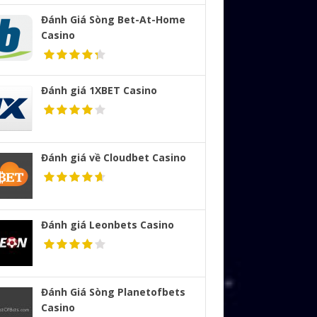
Đánh Giá Sòng Bet-At-Home
Casino
Đánh giá 1XBET Casino
Đánh giá về Cloudbet Casino
Đánh giá Leonbets Casino
Đánh Giá Sòng Planetofbets
Casino