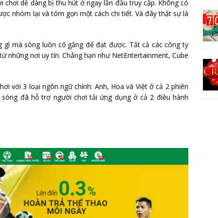
i chơi dễ dàng bị thu hút ở ngay lần đầu truy cập. Không có
ược nhóm lại và tóm gọn một cách chi tiết. Và đây thật sự là
 gì mà sòng luôn cố gắng để đạt được. Tất cả các công ty
 những nơi uy tín. Chẳng hạn như NetEntertainment, Cube
ơi với 3 loại ngôn ngữ chính: Anh, Hoa và Việt ở cả 2 phiên
 sòng đã hỗ trợ người chơi tải ứng dụng ở cả 2 điều hành