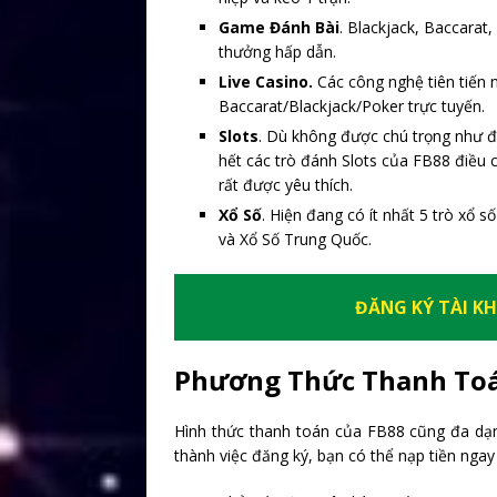
Game Đánh Bài
. Blackjack, Baccarat,
thưởng hấp dẫn.
Live Casino.
Các công nghệ tiên tiến 
Baccarat/Blackjack/Poker trực tuyến.
Slots
. Dù không được chú trọng như đ
hết các trò đánh Slots của FB88 điều c
rất được yêu thích.
Xổ Số
. Hiện đang có ít nhất 5 trò xổ 
và Xổ Số Trung Quốc.
ĐĂNG KÝ TÀI KH
Phương Thức Thanh To
Hình thức thanh toán của FB88 cũng đa dạ
thành việc đăng ký, bạn có thể nạp tiền ngay