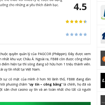
4.5
 tưởng cho những ai yêu thích đánh bạc.
thuộc quyền quản lý của PAGCOR (Philippin). Đây được xem
lớn nhất khu vực Châu Á. Ngoài ra, FB88 còn được công nhận
 điểm hiện tại thì sòng đang sở hữu hơn 1 triệu thành viên.
i uy tín nhất tại Việt Nam.
ới sự có mặt của mình ở hơn 90 lãnh thổ, FB88 đang dần
. Với phương châm “
uy tín – công bằng
” là chính, họ đã và
sân chơi casino uy tín và an toàn nhất cho tất cả người