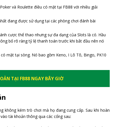
 Poker và Roulette điều có mặt tại FB88 với nhiều giải
nhất đang được sử dụng tại các phòng chơi đánh bài
ánh cược thể thao nhưng sự đa dạng của Slots là có. Hầu
ông bố rõ ràng tỷ lệ thanh toán trước khi bắt đầu nên nó
số có mặt tại sòng. Nó bao gồm Keno, I Lô Tô, Bingo, PK10
OẢN TẠI FB88 NGAY BÂY GIỜ
án
ng không kém trò chơi mà họ đang cung cấp. Sau khi hoàn
 vào tài khoản thông qua các cổng sau: