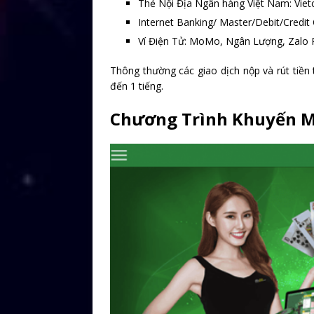
Thẻ Nội Địa Ngân hàng Việt Nam: Vie
Internet Banking/ Master/Debit/Credit 
Ví Điện Tử: MoMo, Ngân Lượng, Zalo 
Thông thường các giao dịch nộp và rút tiền 
đến 1 tiếng.
Chương Trình Khuyến M