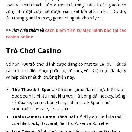
toàn và minh bạch luôn được chú trọng. Tất cả các giao dịch
cũng như đặt cược sẽ được giám sát bởi phần mềm. Do đó,
tình trạng gian lận trong game cũng rất khó xảy ra.
=> Tìm hiểu thêm về
cách kiếm tiền từ việc đánh bạc tại các
casino online
Trò Chơi Casino
Có hơn 700 trò chơi đánh cược đang có mặt tại LeTou. Tất cả
các trò chơi điều được phân loại rõ ràng với tỷ lệ cược đa dạng
và hấp dẫn nhất thị trường hiện nay.
Thể Thao & E-Sport.
Số lượng game đánh cược thể thao
được xem là nhiều nhất khu vực. Từ bóng đá, hockey, bóng
rổ, đua xe, tennis, bóng bàn,… đến các E-Sport như
StarCraft2, DoTa 2, CS:GO, LOL,….
Table Games/ Game Đánh Bài.
Có đầy đủ các biến thể
của Blackjack, Baccarat, Sic Bo, Poker và Roulette.
Live Casino.
Sảnh chơi bài trực tiếp với nhà cái. Đa dạng