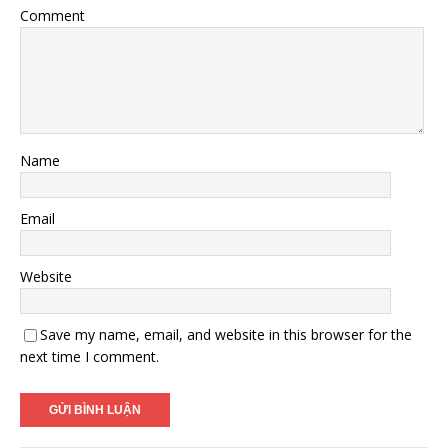
Comment
Name
Email
Website
Save my name, email, and website in this browser for the
next time I comment.