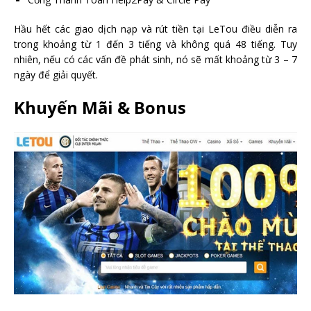
Hầu hết các giao dịch nạp và rút tiền tại LeTou điều diễn ra
trong khoảng từ 1 đến 3 tiếng và không quá 48 tiếng. Tuy
nhiên, nếu có các vấn đề phát sinh, nó sẽ mất khoảng từ 3 – 7
ngày để giải quyết.
Khuyến Mãi & Bonus