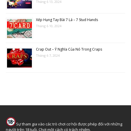
Tháng 6 13, 2024
Xếp Hạng Tay Bài 7 Lá – 7 Stud Hands
Tháng 6 10, 2024
Crap Out – Ý Nghĩa Của Nó Trong Craps
Tháng 6 7, 2024
Sự tham gia vào các trò chơi cơ hội được phép đối với những
người trên 18 tuổi. Chơi một cách có trách nhiệm.