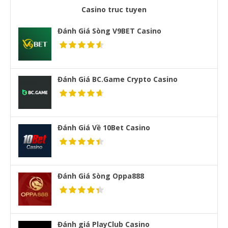
Casino truc tuyen
Đánh Giá Sòng V9BET Casino
Đánh Giá BC.Game Crypto Casino
Đánh Giá Về 10Bet Casino
Đánh Giá Sòng Oppa888
Đánh giá PlayClub Casino