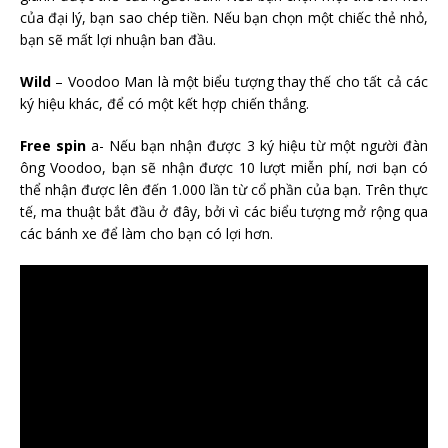
của đại lý, bạn sao chép tiền. Nếu bạn chọn một chiếc thẻ nhỏ,
bạn sẽ mất lợi nhuận ban đầu.
Wild
– Voodoo Man là một biểu tượng thay thế cho tất cả các
ký hiệu khác, để có một kết hợp chiến thắng.
Free spin
a- Nếu bạn nhận được 3 ký hiệu từ một người đàn
ông Voodoo, bạn sẽ nhận được 10 lượt miễn phí, nơi bạn có
thể nhận được lên đến 1.000 lần từ cổ phần của bạn. Trên thực
tế, ma thuật bắt đầu ở đây, bởi vì các biểu tượng mở rộng qua
các bánh xe để làm cho bạn có lợi hơn.