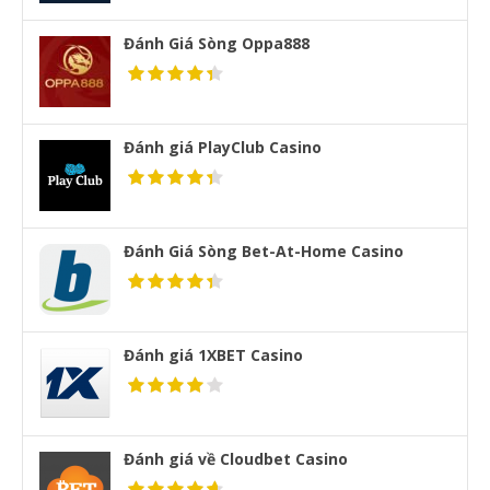
Đánh Giá Sòng Oppa888
Đánh giá PlayClub Casino
Đánh Giá Sòng Bet-At-Home Casino
Đánh giá 1XBET Casino
Đánh giá về Cloudbet Casino