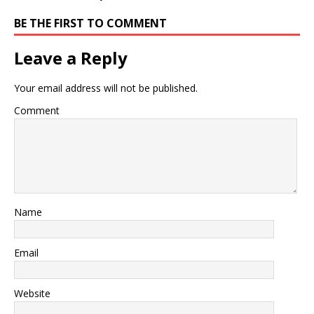
BE THE FIRST TO COMMENT
Leave a Reply
Your email address will not be published.
Comment
Name
Email
Website