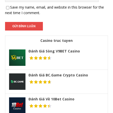
Save my name, email, and website in this browser for the
next time I comment.
Casino truc tuyen
Đánh Giá Sòng V9BET Casino
Đánh Giá BC.Game Crypto Casino
Đánh Giá Về 10Bet Casino