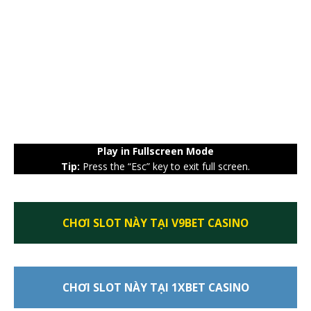
Play in Fullscreen Mode
Tip:
Press the “Esc” key to exit full screen.
CHƠI SLOT NÀY TẠI V9BET CASINO
CHƠI SLOT NÀY TẠI 1XBET CASINO