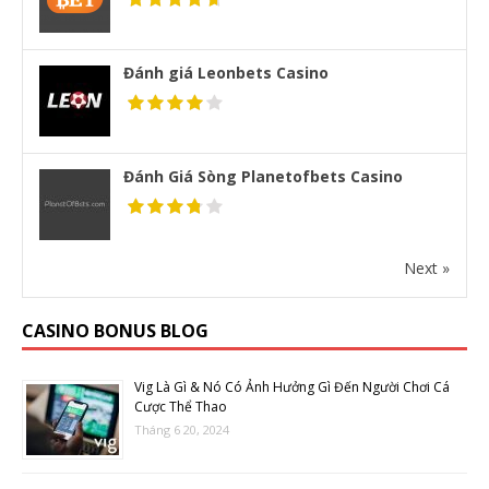
Đánh giá Leonbets Casino
Đánh Giá Sòng Planetofbets Casino
Next »
CASINO BONUS BLOG
Vig Là Gì & Nó Có Ảnh Hưởng Gì Đến Người Chơi Cá
Cược Thể Thao
Tháng 6 20, 2024