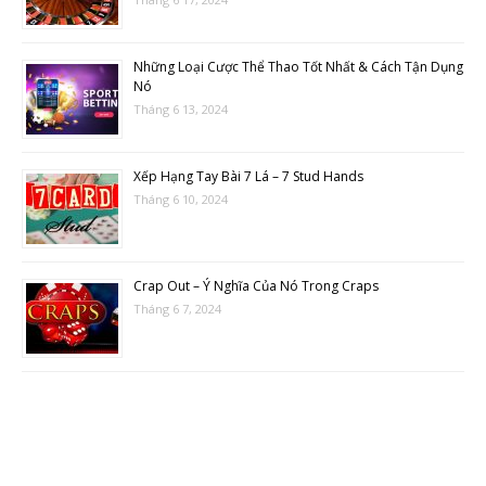
Những Loại Cược Thể Thao Tốt Nhất & Cách Tận Dụng
Nó
Tháng 6 13, 2024
Xếp Hạng Tay Bài 7 Lá – 7 Stud Hands
Tháng 6 10, 2024
Crap Out – Ý Nghĩa Của Nó Trong Craps
Tháng 6 7, 2024