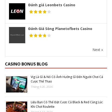
Đánh giá Leonbets Casino
Đánh Giá Sòng Planetofbets Casino
Next »
CASINO BONUS BLOG
Vig Là Gì & Nó Có Ảnh Hưởng Gì Đến Người Chơi Cá
Cược Thể Thao
Tháng 6 20, 2024
Liệu Bạn Có Thể Đặt Cược Cả Black & Red Cùng Lúc
Khi Chơi Roulette
Tháng 6 17, 2024