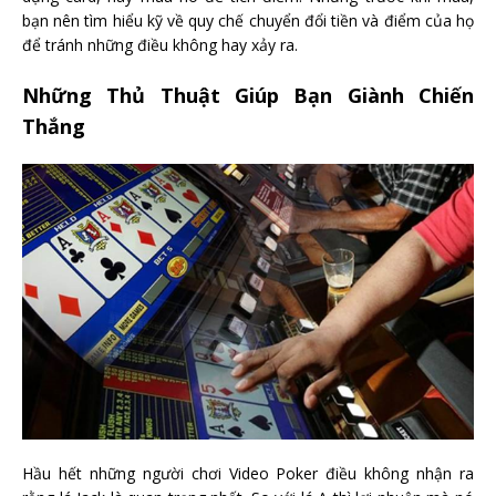
bạn nên tìm hiểu kỹ về quy chế chuyển đổi tiền và điểm của họ
để tránh những điều không hay xảy ra.
Những Thủ Thuật Giúp Bạn Giành Chiến
Thắng
Hầu hết những người chơi Video Poker điều không nhận ra