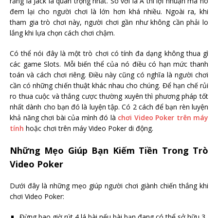
rằng lá Jack là quan trọng nhất. So với lá A thì lợi nhuận mà nó
đem lại cho người chơi là lớn hơn khá nhiều. Ngoài ra, khi
tham gia trò chơi này, người chơi gần như không cần phải lo
lắng khi lựa chọn cách chơi chậm.
Có thể nói đây là một trò chơi có tính đa dạng không thua gì
các game Slots. Mỗi biến thể của nó điều có hạn mức thanh
toán và cách chơi riêng. Điều này cũng có nghĩa là người chơi
cần có những chiến thuật khác nhau cho chúng. Để hạn chế rủi
ro thua cuộc và thắng cược thường xuyên thì phương pháp tốt
nhất dành cho bạn đó là luyện tập. Có 2 cách để bạn rèn luyện
khả năng chơi bài của mình đó là
chơi Video Poker trên máy
tính
hoặc chơi trên máy Video Poker di động.
Những Mẹo Giúp Bạn Kiếm Tiền Trong Trò
Video Poker
Dưới đây là những mẹo giúp người chơi giành chiến thắng khi
chơi Video Poker:
Đừng bao giờ rút 4 lá bài nếu bài bạn đang có thể sở hữu 3