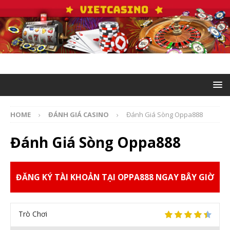
HOME
ĐÁNH GIÁ CASINO
Đánh Giá Sòng Oppa888
Đánh Giá Sòng Oppa888
ĐĂNG KÝ TÀI KHOẢN TẠI OPPA888 NGAY BÂY GIỜ
Trò Chơi