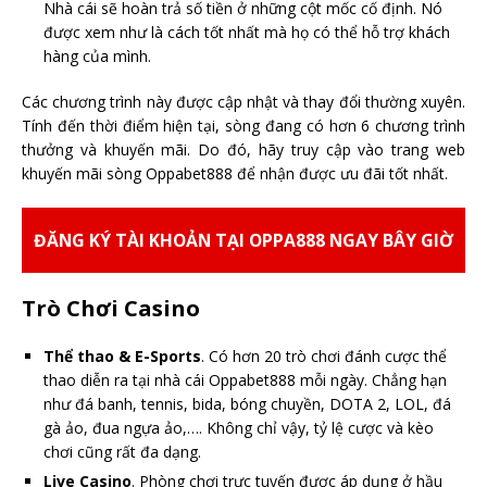
Nhà cái sẽ hoàn trả số tiền ở những cột mốc cố định. Nó
được xem như là cách tốt nhất mà họ có thể hỗ trợ khách
hàng của mình.
Các chương trình này được cập nhật và thay đổi thường xuyên.
Tính đến thời điểm hiện tại, sòng đang có hơn 6 chương trình
thưởng và khuyến mãi. Do đó, hãy truy cập vào trang web
khuyến mãi sòng Oppabet888 để nhận được ưu đãi tốt nhất.
ĐĂNG KÝ TÀI KHOẢN TẠI OPPA888 NGAY BÂY GIỜ
Trò Chơi Casino
Thể thao & E-Sports
. Có hơn 20 trò chơi đánh cược thể
thao diễn ra tại nhà cái Oppabet888 mỗi ngày. Chẳng hạn
như đá banh, tennis, bida, bóng chuyền, DOTA 2, LOL, đá
gà ảo, đua ngựa ảo,…. Không chỉ vậy, tỷ lệ cược và kèo
chơi cũng rất đa dạng.
Live Casino
. Phòng chơi trực tuyến được áp dụng ở hầu