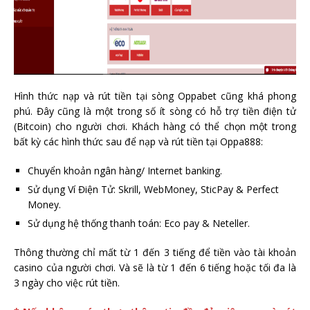
Hình thức nạp và rút tiền tại sòng Oppabet cũng khá phong
phú. Đây cũng là một trong số ít sòng có hỗ trợ tiền điện tử
(Bitcoin) cho người chơi. Khách hàng có thể chọn một trong
bất kỳ các hình thức sau để nạp và rút tiền tại Oppa888:
Chuyển khoản ngân hàng/ Internet banking.
Sử dụng Ví Điện Tử: Skrill, WebMoney, SticPay & Perfect
Money.
Sử dụng hệ thống thanh toán: Eco pay & Neteller.
Thông thường chỉ mất từ 1 đến 3 tiếng để tiền vào tài khoản
casino của người chơi. Và sẽ là từ 1 đến 6 tiếng hoặc tối đa là
3 ngày cho việc rút tiền.