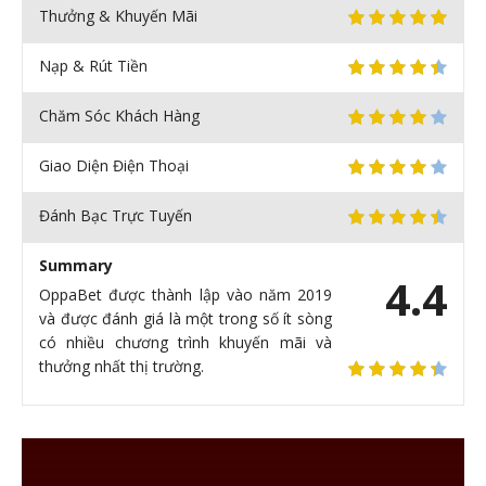
Thưởng & Khuyến Mãi
Nạp & Rút Tiền
Chăm Sóc Khách Hàng
Giao Diện Điện Thoại
Đánh Bạc Trực Tuyến
Summary
4.4
OppaBet được thành lập vào năm 2019
và được đánh giá là một trong số ít sòng
có nhiều chương trình khuyến mãi và
thưởng nhất thị trường.