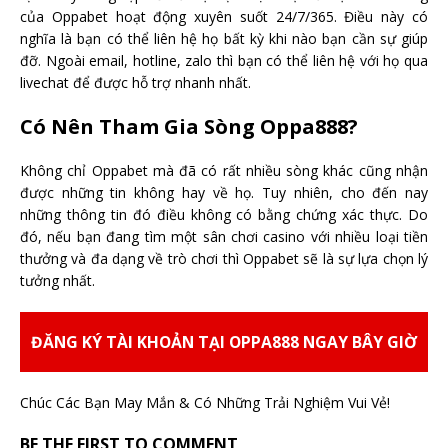
của Oppabet hoạt động xuyên suốt 24/7/365. Điều này có
nghĩa là bạn có thể liên hệ họ bất kỳ khi nào bạn cần sự giúp
đỡ. Ngoài email, hotline, zalo thì bạn có thể liên hệ với họ qua
livechat để được hỗ trợ nhanh nhất.
Có Nên Tham Gia Sòng Oppa888?
Không chỉ Oppabet mà đã có rất nhiều sòng khác cũng nhận
được những tin không hay về họ. Tuy nhiên, cho đến nay
những thông tin đó điều không có bằng chứng xác thực. Do
đó, nếu bạn đang tìm một sân chơi casino với nhiều loại tiền
thưởng và đa dạng về trò chơi thì Oppabet sẽ là sự lựa chọn lý
tưởng nhất.
ĐĂNG KÝ TÀI KHOẢN TẠI OPPA888 NGAY BÂY GIỜ
Chúc Các Bạn May Mắn & Có Những Trải Nghiệm Vui Vẻ!
BE THE FIRST TO COMMENT