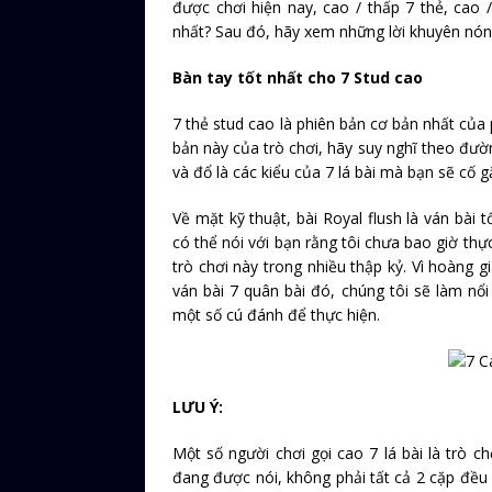
được chơi hiện nay, cao / thấp 7 thẻ, cao 
nhất? Sau đó, hãy xem những lời khuyên nón
Bàn tay tốt nhất cho 7 Stud cao
7 thẻ stud cao là phiên bản cơ bản nhất của 
bản này của trò chơi, hãy suy nghĩ theo đườn
và đổ là các kiểu của 7 lá bài mà bạn sẽ cố g
Về mặt kỹ thuật, bài Royal flush là ván bài 
có thể nói với bạn rằng tôi chưa bao giờ thực 
trò chơi này trong nhiều thập kỷ. Vì hoàng gi
ván bài 7 quân bài đó, chúng tôi sẽ làm nổ
một số cú đánh để thực hiện.
LƯU Ý:
Một số người chơi gọi cao 7 lá bài là trò ch
đang được nói, không phải tất cả 2 cặp đều 