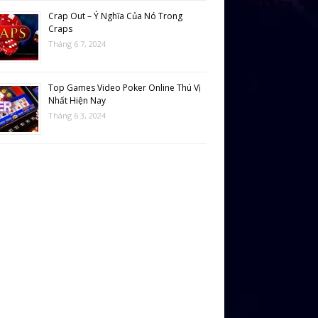
Crap Out – Ý Nghĩa Của Nó Trong
Craps
Tháng 6 7, 2024
Top Games Video Poker Online Thú Vị
Nhất Hiện Nay
Tháng 6 3, 2024