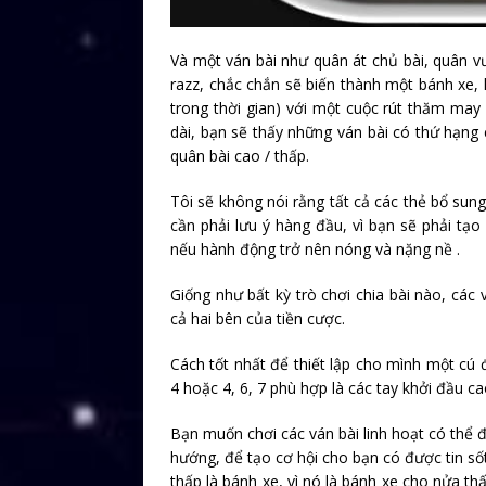
Và một ván bài như quân át chủ bài, quân v
razz, chắc chắn sẽ biến thành một bánh xe, 
trong thời gian) với một cuộc rút thăm may
dài, bạn sẽ thấy những ván bài có thứ hạng 
quân bài cao / thấp.
Tôi sẽ không nói rằng tất cả các thẻ bổ sun
cần phải lưu ý hàng đầu, vì bạn sẽ phải tạo
nếu hành động trở nên nóng và nặng nề .
Giống như bất kỳ trò chơi chia bài nào, các 
cả hai bên của tiền cược.
Cách tốt nhất để thiết lập cho mình một cú đ
4 hoặc 4, 6, 7 phù hợp là các tay khởi đầu cao
Bạn muốn chơi các ván bài linh hoạt có thể 
hướng, để tạo cơ hội cho bạn có được tin sốt
thấp là bánh xe, vì nó là bánh xe cho nửa t