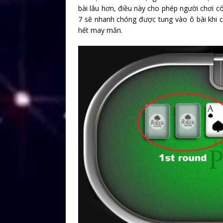
bài lâu hơn, điều này cho phép người chơi có 
7 sẽ nhanh chóng được tung vào ô bài khi c
hết may mắn.