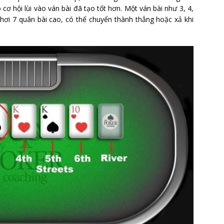
cơ hội lùi vào ván bài đã tạo tốt hơn. Một ván bài như 3, 4,
hơi 7 quân bài cao, có thể chuyển thành thẳng hoặc xả khi