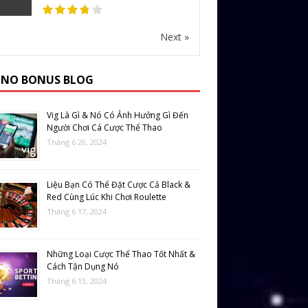
Next »
INO BONUS BLOG
Vig Là Gì & Nó Có Ảnh Hưởng Gì Đến
Người Chơi Cá Cược Thể Thao
Tháng 6 20, 2024
Liệu Bạn Có Thể Đặt Cược Cả Black &
Red Cùng Lúc Khi Chơi Roulette
Tháng 6 17, 2024
Những Loại Cược Thể Thao Tốt Nhất &
Cách Tận Dụng Nó
Tháng 6 13, 2024