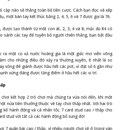
có cặp nào sẽ thắng toàn bộ tiền cược. Cách bạn đọc và xếp
 dụ, một bàn tay kết thúc bằng 2, 4, 5, 6 và 7 được gọi là 76.
, được tạo thành từ một con át, 2, 3, 4 và 8, mặc dù 84 có
 so sánh các tay để tuyên bố người chiến thắng, bạn bắt đầu
ạo ra một cú xả nước hoàng gia là một giấc mơ viễn vông
làm cho những điều đó xảy ra thường xuyên, ít nhất là so
ay vòng để giành được hầu hết các pot, vì đặt số 6 gần như
 mạnh xứng đáng được tăng điểm ở hầu hết các vị trí.
hấp
ò chơi kết hợp 2 trò chơi mà chúng ta vừa nói đến, khi một
ột nửa tiền thưởng thuộc về tay chơi thấp nhất. Với hai trò
g kể hành động và cá nhân tôi, 7 card stud cao / thấp cho
card stud với tất cả các hành động bổ sung đó!
ơi 7 quân bài cao / thấp, vì nhiều người chơi sẽ ở trong ván