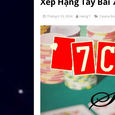
Xếp Hạng Tay Bài 7
Tháng 6 10, 2024
Hang T.
Casino Bo