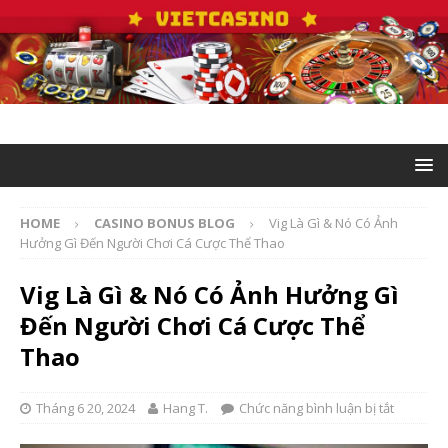
HOME
CASINO BONUS BLOG
Vig Là Gì & Nó Có Ảnh
Hưởng Gì Đến Người Chơi Cá Cược Thể Thao
Vig Là Gì & Nó Có Ảnh Hưởng Gì
Đến Người Chơi Cá Cược Thể
Thao
Tháng 6 20, 2024
Hang T.
Chức năng bình luận bị tắt