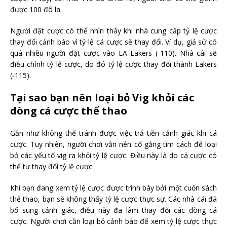
được 100 đô la.
Người đặt cược có thể nhìn thấy khi nhà cung cấp tỷ lệ cược
thay đổi cảnh báo vì tỷ lệ cá cược sẽ thay đổi. Ví dụ, giả sử có
quá nhiều người đặt cược vào LA Lakers (-110). Nhà cái sẽ
điều chỉnh tỷ lệ cược, do đó tỷ lệ cược thay đổi thành Lakers
(-115).
Tại sao bạn nên loại bỏ Vig khỏi các
dòng cá cược thể thao
Gần như không thể tránh được việc trả tiền cảnh giác khi cá
cược. Tuy nhiên, người chơi vẫn nên cố gắng tìm cách để loại
bỏ các yếu tố vig ra khỏi tỷ lệ cược. Điều này là do cá cược có
thể tự thay đổi tỷ lệ cược.
Khi bạn đang xem tỷ lệ cược được trình bày bởi một cuốn sách
thể thao, bạn sẽ không thấy tỷ lệ cược thực sự. Các nhà cái đã
bổ sung cảnh giác, điều này đã làm thay đổi các dòng cá
cược. Người chơi cần loại bỏ cảnh báo để xem tỷ lệ cược thực