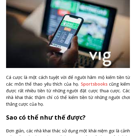
Cá cược là một cách tuyệt vời để người hâm mộ kiếm tiền từ
các môn thể thao yêu thích của họ.
Sportsbooks
cũng kiếm
được rất nhiều tiền từ những người đặt cược thua cược. Các
nhà khai thác thậm chí có thể kiếm tiền từ những người chơi
thắng cược của họ.
Sao có thể như thế được?
Đơn giản, các nhà khai thác sử dụng một khái niệm gọi là cảnh