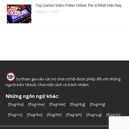
Top Games Video Poker Online Thú Vị Nhất Hiện Nay
Tháng 6 3, 2024
Sự tham gia vào các trò chơi cơ hội được phép đối với những
người trên 18 tuổi. Chơi một cách có trách nhiệm.
Những ngôn ngữ khác:
[flag=ba]
[flag=me]
[flag=mk]
[flag=bg]
[flag=ng]
[flag=rs]
[flag=ke]
[flag=hr]
[flag=ph]
[flag=ug]
[flag=tz]