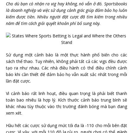
Cho dù bạn có nhận ra vig hay không, nó vẫn ở đó. Sportsbooks
là doanh nghiệp và việc sử dụng cảnh giác giúp đảm bảo họ luôn
kiếm được tiền. Nhiều người đặt cược đã tìm kiếm trong nhiều
năm để tìm cách giải quyết khoản phí bổ sung này.
Sử dụng một cảnh báo là một thực hành phổ biến cho các
sách thể thao. Tuy nhiên, không phải tất cả các vigs đều được
tạo ra như nhau. Các nhà điều hành có thể điều chỉnh cảnh
báo khi cần thiết để đảm bảo họ vẫn xuất sắc nhất trong mỗi
lần đặt cược.
Vì cảnh báo rất linh hoạt, điều quan trọng là phải biết thanh
toán bao nhiêu là hợp lý. Kích thước cảnh báo trung bình sẽ
khác nhau tùy thuộc vào thị trường đánh bóng mà bạn đang
xem xét.
Hầu hết các cược sử dụng mức tối đa là -110 cho mỗi bên đặt
cược. Vì vậy, với mỗi 110 đô la rủi ro, người chơi có thể giành