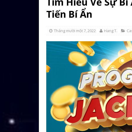
Tìm Hiểu Về Sự Bí
Tiến Bí Ẩn
Tháng mười một 7, 2022
Hang T.
Ca