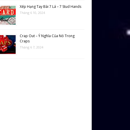
Xếp Hạng Tay Bài 7 Lá – 7 Stud Hands
Tháng 6 10, 2024
Crap Out – Ý Nghĩa Của Nó Trong
Craps
Tháng 6 7, 2024