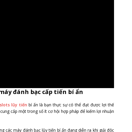
máy đánh bạc cấp tiến bí ẩn
lots lũy tiến
bí ẩn là bạn thực sự có thể đạt được lợi thế
 cung cấp một trong số ít cơ hội hợp pháp để kiếm lợi nhuận
ng các máy đánh bạc lũy tiến bí ẩn đang diễn ra khi giải độc