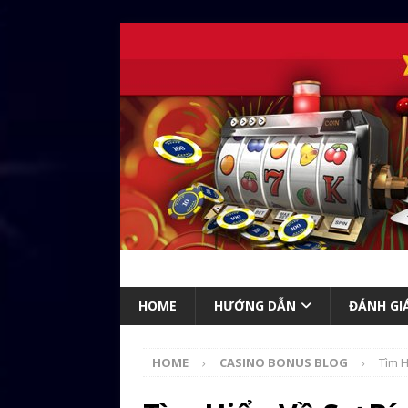
HOME
HƯỚNG DẪN
ĐÁNH GI
HOME
CASINO BONUS BLOG
Tìm H