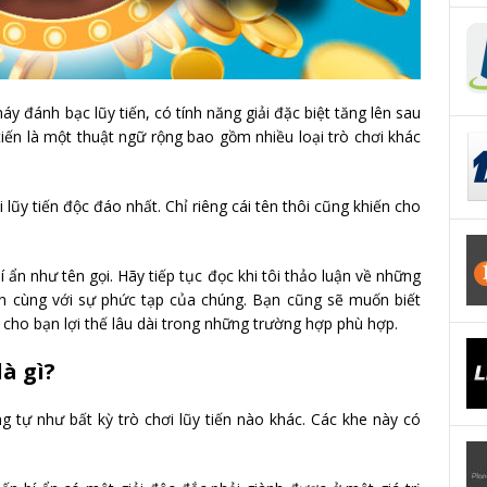
y đánh bạc lũy tiến, có tính năng giải đặc biệt tăng lên sau
iến là một thuật ngữ rộng bao gồm nhiều loại trò chơi khác
i lũy tiến độc đáo nhất. Chỉ riêng cái tên thôi cũng khiến cho
 ẩn như tên gọi. Hãy tiếp tục đọc khi tôi thảo luận về những
ẩn cùng với sự phức tạp của chúng. Bạn cũng sẽ muốn biết
i cho bạn lợi thế lâu dài trong những trường hợp phù hợp.
là gì?
g tự như bất kỳ trò chơi lũy tiến nào khác. Các khe này có