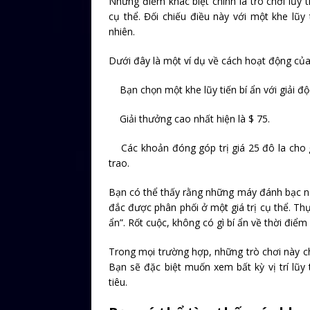
Nhưng điểm khác biệt chính là trò chơi lũy t
cụ thể. Đối chiếu điều này với một khe lũy
nhiên.
Dưới đây là một ví dụ về cách hoạt động của 
Bạn chọn một khe lũy tiến bí ẩn với giải độ
Giải thưởng cao nhất hiện là $ 75.
Các khoản đóng góp trị giá 25 đô la cho gi
trao.
Bạn có thể thấy rằng những máy đánh bạc này
đắc được phân phối ở một giá trị cụ thể. Thực
ẩn”. Rốt cuộc, không có gì bí ẩn về thời điểm
Trong mọi trường hợp, những trò chơi này ch
Bạn sẽ đặc biệt muốn xem bất kỳ vị trí lũy 
tiêu.