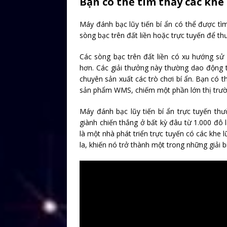
Bạn có thể tìm thấy các khe 
Máy đánh bạc lũy tiến bí ẩn có thể được tìm
sòng bạc trên đất liền hoặc trực tuyến để th
Các sòng bạc trên đất liền có xu hướng sử 
hơn. Các giải thưởng này thường dao động 
chuyên sản xuất các trò chơi bí ẩn. Bạn có 
sản phẩm WMS, chiếm một phần lớn thị trườ
Máy đánh bạc lũy tiến bí ẩn trực tuyến th
giành chiến thắng ở bất kỳ đâu từ 1.000 đô 
là một nhà phát triển trực tuyến có các khe l
la, khiến nó trở thành một trong những giải b