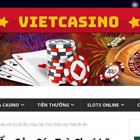
Á CASINO
TIỀN THƯỞNG
SLOTS ONLINE
C
iểu Về Sự Bí Ẩn Của Các Trò Chơi Lũy Tiến Bí Ẩn