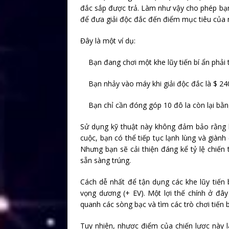
đắc sắp được trả. Làm như vậy cho phép bạn 
để đưa giải độc đắc đến điểm mục tiêu của 
Đây là một ví dụ:
Bạn đang chơi một khe lũy tiến bí ẩn phải t
Bạn nhảy vào máy khi giải độc đắc là $ 24
Bạn chỉ cần đóng góp 10 đô la còn lại bằng 
Sử dụng kỹ thuật này không đảm bảo rằng bạ
cuộc, bạn có thể tiếp tục lạnh lùng và giàn
Nhưng bạn sẽ cải thiện đáng kể tỷ lệ chiến
sẵn sàng trúng.
Cách dễ nhất để tận dụng các khe lũy tiến b
vọng dương (+ EV). Một lợi thế chính ở đây
quanh các sòng bạc và tìm các trò chơi tiến b
Tuy nhiên, nhược điểm của chiến lược này l