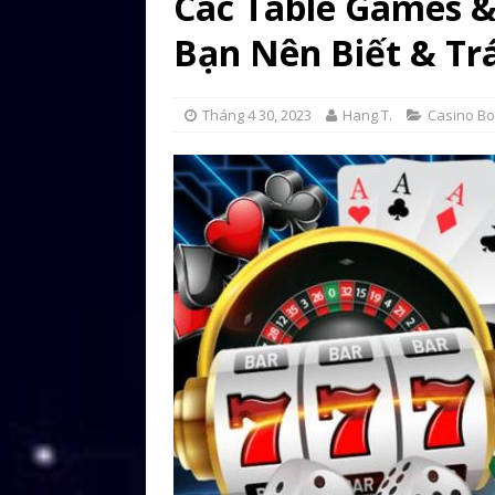
Các Table Games &
Bạn Nên Biết & Tr
Tháng 4 30, 2023
Hang T.
Casino Bo