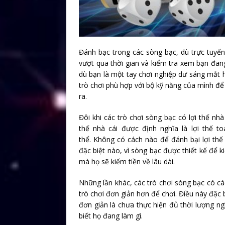
Đánh bạc trong các sòng bạc, dù trực tuyến 
vượt qua thời gian và kiểm tra xem bạn đa
dù bạn là một tay chơi nghiệp dư sáng mắt h
trò chơi phù hợp với bộ kỹ năng của mình để
ra.
Đôi khi các trò chơi sòng bạc có lợi thế n
thế nhà cái được định nghĩa là lợi thế 
thể. Không có cách nào để đánh bại lợi thế
đặc biệt nào, vì sòng bạc được thiết kế để 
mà họ sẽ kiếm tiền về lâu dài.
Những lần khác, các trò chơi sòng bạc có c
trò chơi đơn giản hơn để chơi. Điều này đặc
đơn giản là chưa thực hiện đủ thời lượng ng
biết họ đang làm gì.