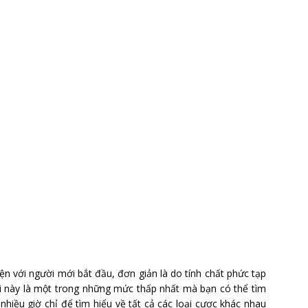
ện với người mới bắt đầu, đơn giản là do tính chất phức tạp
hơi này là một trong những mức thấp nhất mà bạn có thể tìm
hiều giờ chỉ để tìm hiểu về tất cả các loại cược khác nhau