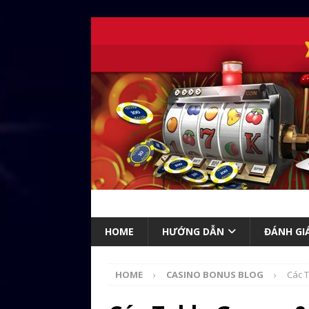
HOME
HƯỚNG DẪN
ĐÁNH GI
HOME
CASINO BONUS BLOG
Các T