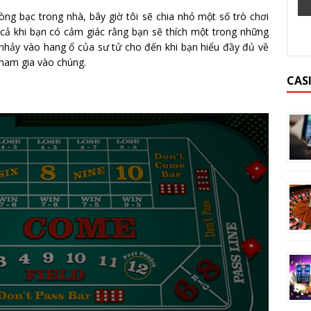
sòng bạc trong nhà, bây giờ tôi sẽ chia nhỏ một số trò chơi
cả khi bạn có cảm giác rằng bạn sẽ thích một trong những
nhảy vào hang ổ của sư tử cho đến khi bạn hiểu đầy đủ về
ham gia vào chúng.
CAS