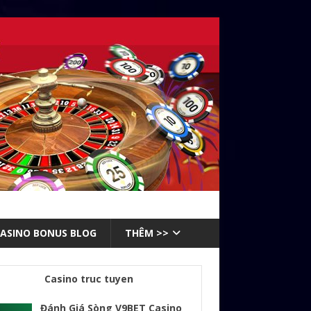
ASINO BONUS BLOG
THÊM >>
Casino truc tuyen
Đánh Giá Sòng V9BET Casino