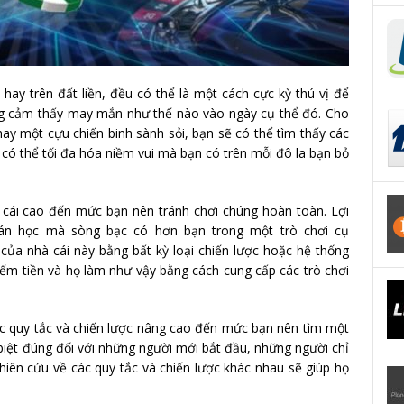
hay trên đất liền, đều có thể là một cách cực kỳ thú vị để
ng cảm thấy may mắn như thế nào vào ngày cụ thể đó. Cho
ay một cựu chiến binh sành sỏi, bạn sẽ có thể tìm thấy các
 có thể tối đa hóa niềm vui mà bạn có trên mỗi đô la bạn bỏ
hà cái cao đến mức bạn nên tránh chơi chúng hoàn toàn. Lợi
toán học mà sòng bạc có hơn bạn trong một trò chơi cụ
 của nhà cái này bằng bất kỳ loại chiến lược hoặc hệ thống
kiếm tiền và họ làm như vậy bằng cách cung cấp các trò chơi
ác quy tắc và chiến lược nâng cao đến mức bạn nên tìm một
 biệt đúng đối với những người mới bắt đầu, những người chỉ
hiên cứu về các quy tắc và chiến lược khác nhau sẽ giúp họ