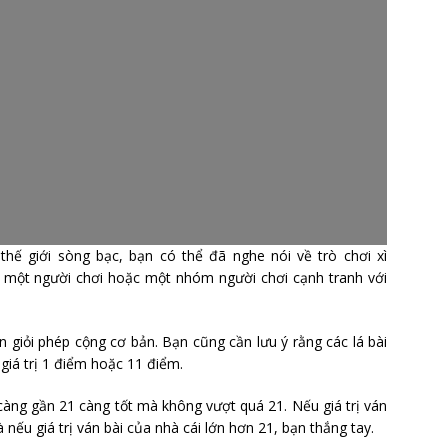
thế giới sòng bạc, bạn có thể đã nghe nói về trò chơi xì
đó một người chơi hoặc một nhóm người chơi cạnh tranh với
n giỏi phép cộng cơ bản. Bạn cũng cần lưu ý rằng các lá bài
 giá trị 1 điểm hoặc 11 điểm.
i càng gần 21 càng tốt mà không vượt quá 21. Nếu giá trị ván
 nếu giá trị ván bài của nhà cái lớn hơn 21, bạn thắng tay.