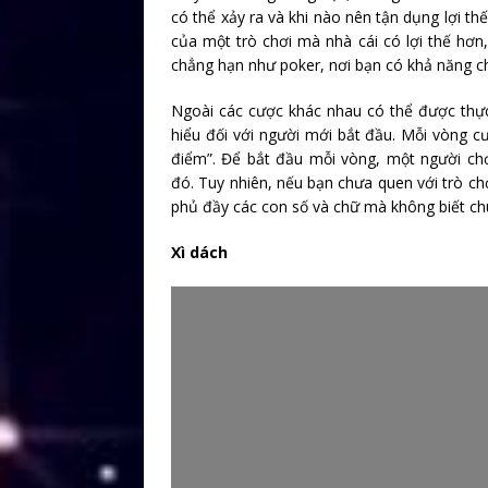
có thể xảy ra và khi nào nên tận dụng lợi th
của một trò chơi mà nhà cái có lợi thế hơn
chẳng hạn như poker, nơi bạn có khả năng chi
Ngoài các cược khác nhau có thể được thực 
hiểu đối với người mới bắt đầu. Mỗi vòng cượ
điểm”. Để bắt đầu mỗi vòng, một người chơi
đó. Tuy nhiên, nếu bạn chưa quen với trò c
phủ đầy các con số và chữ mà không biết chú
Xì dách