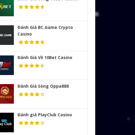
Đánh Giá BC.Game Crypto
Casino
Đánh Giá Về 10Bet Casino
Đánh Giá Sòng Oppa888
Đánh giá PlayClub Casino