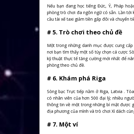
Nếu bạn đang học tiếng Đức, Ý, Pháp hoặc
phòng trò chơi đa ngôn ngữ có sẵn. Lần tới 
cầu tài xế taxi giảm tiền gấp đôi và chuyển t
# 5. Trò chơi theo chủ đề
Một trong những danh mục được cung cấp t
nơi bạn tìm thấy một số tùy chọn cá cược Sò
kỹ thuật thực tế tăng cường mới nhất để nân
phòng theo chủ đề.
# 6. Khám phá Riga
Sòng bạc Trực tiếp nằm ở Riga, Latvia . Tòa
có nhân viên của hơn 500 đại lý; nhiều ngư
thông tin về một trong những bí mật được gi
địa phương của mình và trò chơi Xì dách cùn
# 7. Một ví