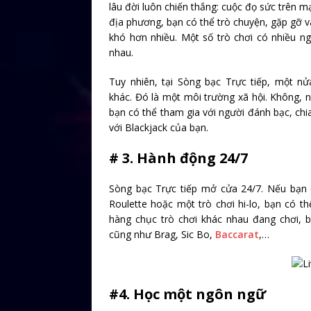
lâu đời luôn chiến thắng: cuộc đọ sức trên 
địa phương, bạn có thể trò chuyện, gặp gỡ v
khó hơn nhiều. Một số trò chơi có nhiều n
nhau.
Tuy nhiên, tại Sòng bạc Trực tiếp, một nử
khác. Đó là một môi trường xã hội. Không,
bạn có thể tham gia với người đánh bạc, ch
với Blackjack của bạn.
# 3. Hành động 24/7
Sòng bạc Trực tiếp mở cửa 24/7. Nếu bạn đ
Roulette hoặc một trò chơi hi-lo, bạn có t
hàng chục trò chơi khác nhau đang chơi, b
cũng như Brag, Sic Bo,
Baccarat
,…
#4. Học một ngôn ngữ