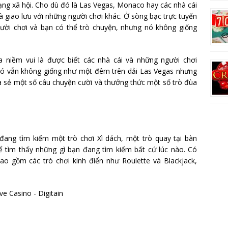
mạng xã hội. Cho dù đó là Las Vegas, Monaco hay các nhà cái
à giao lưu với những người chơi khác. Ở sòng bạc trực tuyến
gười chơi và bạn có thể trò chuyện, nhưng nó không giống
a niềm vui là được biết các nhà cái và những người chơi
 nó vẫn không giống như một đêm trên dải Las Vegas nhưng
ia sẻ một số câu chuyện cười và thưởng thức một số trò đùa
ang tìm kiếm một trò chơi Xì dách, một trò quay tại bàn
hể tìm thấy những gì bạn đang tìm kiếm bất cứ lúc nào. Có
ao gồm các trò chơi kinh điển như Roulette và Blackjack,