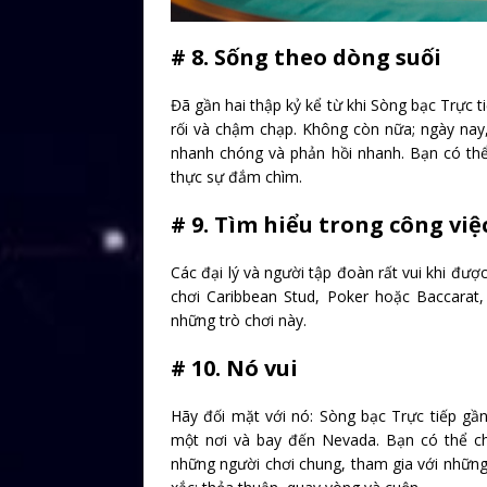
# 8. Sống theo dòng suối
Đã gần hai thập kỷ kể từ khi Sòng bạc Trực ti
rối và chậm chạp. Không còn nữa; ngày nay,
nhanh chóng và phản hồi nhanh. Bạn có thể 
thực sự đắm chìm.
# 9. Tìm hiểu trong công việ
Các đại lý và người tập đoàn rất vui khi đượ
chơi Caribbean Stud, Poker hoặc Baccarat, 
những trò chơi này.
# 10. Nó vui
Hãy đối mặt với nó: Sòng bạc Trực tiếp g
một nơi và bay đến Nevada. Bạn có thể chơ
những người chơi chung, tham gia với những