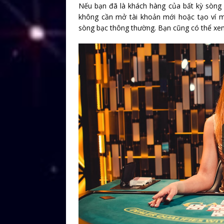
Nếu bạn đã là khách hàng của bất kỳ sòng b
không cần mở tài khoản mới hoặc tạo ví mới
sòng bạc thông thường. Bạn cũng có thể xem 