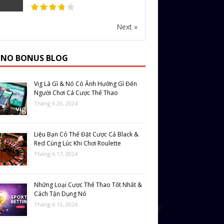
Next »
INO BONUS BLOG
Vig Là Gì & Nó Có Ảnh Hưởng Gì Đến
Người Chơi Cá Cược Thể Thao
Tháng 6 20, 2024
Liệu Bạn Có Thể Đặt Cược Cả Black &
Red Cùng Lúc Khi Chơi Roulette
Tháng 6 17, 2024
Những Loại Cược Thể Thao Tốt Nhất &
Cách Tận Dụng Nó
Tháng 6 13, 2024