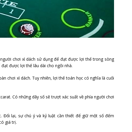
 người chơi xì dách sử dụng để đạt được lợi thế trong sòng
đạt được lợi thế lâu dài cho ngôi nhà.
n chơi xì dách. Tuy nhiên, lợi thế toán học có nghĩa là cuối
carat. Có những dãy số sẽ trượt xác suất về phía người chơi
. Đổi lại, sự chú ý và kỷ luật cần thiết để giữ một số đếm
 giá trị.