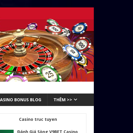
ASINO BONUS BLOG
THÊM >>
Casino truc tuyen
Đánh Giá Sòng V9BET Casino