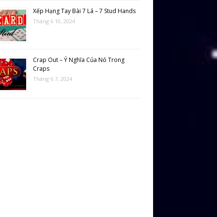
Xếp Hạng Tay Bài 7 Lá – 7 Stud Hands
Tháng 6 10, 2024
Crap Out – Ý Nghĩa Của Nó Trong
Craps
Tháng 6 7, 2024