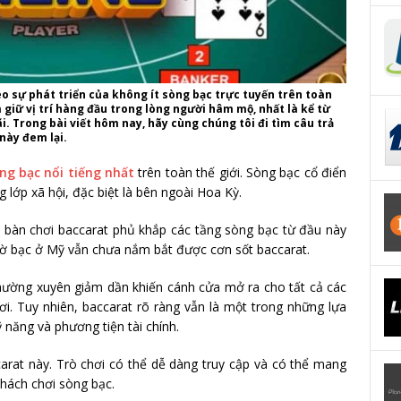
eo sự phát triển của không ít sòng bạc trực tuyến trên toàn
m giữ vị trí hàng đầu trong lòng người hâm mộ, nhất là kể từ
i. Trong bài viết hôm nay, hãy cùng chúng tôi đi tìm câu trả
này đem lại.
ng bạc nổi tiếng nhất
trên toàn thế giới. Sòng bạc cổ điển
 lớp xã hội, đặc biệt là bên ngoài Hoa Kỳ.
c bàn chơi baccarat phủ khắp các tầng sòng bạc từ đầu này
cờ bạc ở Mỹ vẫn chưa nắm bắt được cơn sốt baccarat.
hường xuyên giảm dần khiến cánh cửa mở ra cho tất cả các
hơi. Tuy nhiên, baccarat rõ ràng vẫn là một trong những lựa
 năng và phương tiện tài chính.
arat này. Trò chơi có thể dễ dàng truy cập và có thể mang
khách chơi sòng bạc.