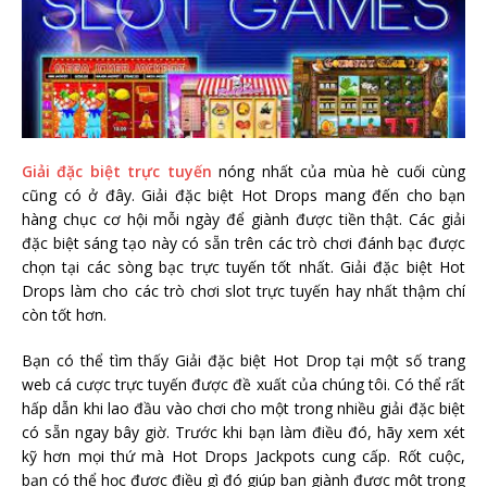
Giải đặc biệt trực tuyến
nóng nhất của mùa hè cuối cùng
cũng có ở đây. Giải đặc biệt Hot Drops mang đến cho bạn
hàng chục cơ hội mỗi ngày để giành được tiền thật. Các giải
đặc biệt sáng tạo này có sẵn trên các trò chơi đánh bạc được
chọn tại các sòng bạc trực tuyến tốt nhất. Giải đặc biệt Hot
Drops làm cho các trò chơi slot trực tuyến hay nhất thậm chí
còn tốt hơn.
Bạn có thể tìm thấy Giải đặc biệt Hot Drop tại một số trang
web cá cược trực tuyến được đề xuất của chúng tôi. Có thể rất
hấp dẫn khi lao đầu vào chơi cho một trong nhiều giải đặc biệt
có sẵn ngay bây giờ. Trước khi bạn làm điều đó, hãy xem xét
kỹ hơn mọi thứ mà Hot Drops Jackpots cung cấp. Rốt cuộc,
bạn có thể học được điều gì đó giúp bạn giành được một trong