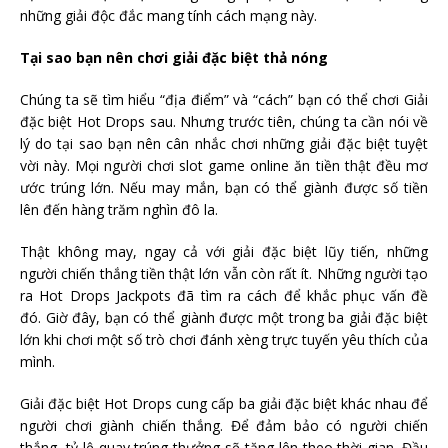
những giải độc đắc mang tính cách mạng này.
Tại sao bạn nên chơi giải đặc biệt thả nóng
Chúng ta sẽ tìm hiểu “địa điểm” và “cách” bạn có thể chơi Giải
đặc biệt Hot Drops sau. Nhưng trước tiên, chúng ta cần nói về
lý do tại sao bạn nên cân nhắc chơi những giải đặc biệt tuyệt
vời này. Mọi người chơi slot game online ăn tiền thật đều mơ
ước trúng lớn. Nếu may mắn, bạn có thể giành được số tiền
lên đến hàng trăm nghìn đô la.
Thật không may, ngay cả với giải đặc biệt lũy tiến, những
người chiến thắng tiền thật lớn vẫn còn rất ít. Những người tạo
ra Hot Drops Jackpots đã tìm ra cách để khắc phục vấn đề
đó. Giờ đây, bạn có thể giành được một trong ba giải đặc biệt
lớn khi chơi một số trò chơi đánh xèng trực tuyến yêu thích của
mình.
Giải đặc biệt Hot Drops cung cấp ba giải đặc biệt khác nhau để
người chơi giành chiến thắng. Để đảm bảo có người chiến
thắng, tỷ lệ quay trúng thưởng sẽ tăng lên theo thời gian. Đầu