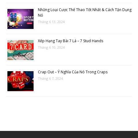
Những Loại Cược Thể Thao Tốt Nhất & Cách Tận Dụng
Nó
Tháng 6 13, 2024
Xếp Hạng Tay Bài 7 Lá – 7 Stud Hands
Tháng 6 10, 2024
Crap Out – Ý Nghĩa Của Nó Trong Craps
Tháng 6 7, 2024