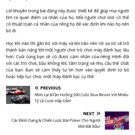
Lời khuyên trong bài đăng này được thiết kế để giúp mọi người
tìm ra quan điểm cá nhân của họ. Mỗi người chơi slot có thể
có thuật toán cá nhân của riêng họ để xác định khi nào họ nên
bỏ đi.
Học khi nào thì gắn bó với máy và khi nào nên rời xa nó sẽ trở
thành bản năng khi một người chơi trò chơi máy đánh bạc lâu
hơn. Cuối cùng bạn sẽ có được cảm nhận của riêng mình đối
với các trò chơi, bầu không khí, tâm trạng và nhu cầu thể chất
của bạn. Bạn sẽ cảm thấy tự tin hơn vào quyết định từ bỏ
hoặc tiếp tục chơi, một máy đánh bạc cụ thể.
PREVIOUS
Nhìn Lại &Tận Hưởng 300 Cuộc Đua Illinois Với Nhiều
Tỷ Lệ Cược Hấp Dẫn!
NEXT
Các Định Dạng & Chiến Lược Bài Poker Cho Người
Mới Bắt Đầu!