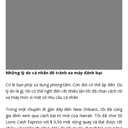
Những lý do cá nhân để tránh xa máy đánh bạc
Có lẽ bạn phải sử dụng phòng tắm. Cơn đói có thể ập đến. Dù
lý do là gì, tôi có thể nghĩ đến rất nhiều lần tôi đã chọn cách rời
xa máy móc vì một số nhu cầu cá nhân.
Trong một chuyến đi gần đây đến New Orleans, tôi đã cùng
gia đình xem qua cách bài trí mới của Harrah. Tôi đã chơi 50
Lions Cash Express với $ 0,50 một vòng quay và đạt được rất