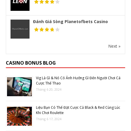
Đánh Giá Sòng Planetofbets Casino
Next »
CASINO BONUS BLOG
Vig Là Gì & Nó Có Ảnh Hưởng Gì Đến Người Chơi Cá
Cược Thể Thao
Tháng 6 20, 2024
Liệu Bạn Có Thể Đặt Cược Cả Black & Red Cùng Lúc
Khi Chơi Roulette
Tháng 6 17, 2024