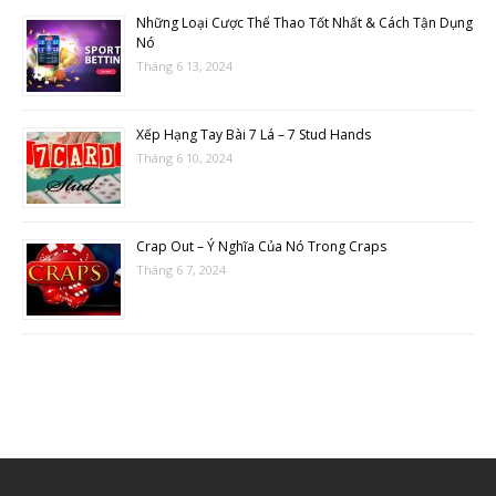
Những Loại Cược Thể Thao Tốt Nhất & Cách Tận Dụng
Nó
Tháng 6 13, 2024
Xếp Hạng Tay Bài 7 Lá – 7 Stud Hands
Tháng 6 10, 2024
Crap Out – Ý Nghĩa Của Nó Trong Craps
Tháng 6 7, 2024