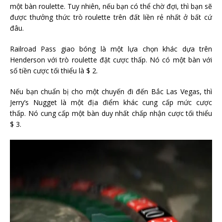
một bàn roulette. Tuy nhiên, nếu bạn có thể chờ đợi, thì bạn sẽ
được thưởng thức trò roulette trên đất liền rẻ nhất ở bất cứ
đâu.
Railroad Pass giao bóng là một lựa chọn khác dựa trên
Henderson với trò roulette đặt cược thấp. Nó có một bàn với
số tiền cược tối thiểu là $ 2.
Nếu bạn chuẩn bị cho một chuyến đi đến Bắc Las Vegas, thì
Jerry’s Nugget là một địa điểm khác cung cấp mức cược
thấp. Nó cung cấp một bàn duy nhất chấp nhận cược tối thiểu
$ 3.