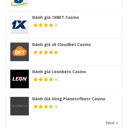
Đánh giá 1XBET Casino
Đánh giá về Cloudbet Casino
Đánh giá Leonbets Casino
Đánh Giá Sòng Planetofbets Casino
Next »