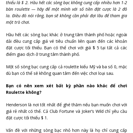
thiểu là $ 2. Hầu hết các sòng bạc không cung cấp nhiều hơn 1-2
bàn roulette — hãy để một mình với số tiền đặt cược là 2 đô
la. Điều đó nói rằng, bạn sẽ không cần phải đợi lâu để tham gia
một trò chơi.
Hầu hết các sòng bạc khác ở trung tâm thành phố hoặc ngoài
dải đều cung cấp giá vé tiêu chuẩn liên quan đến các khoản
đặt cược tối thiểu. Bạn có thể chơi với giá $ 5 tại tất cả các
điểm giao dịch ở trung tâm thành phố.
Một số sòng bạc cung cấp cả roulette kiểu Mỹ và ba số 0, mặc
dù bạn có thể sẽ không quan tâm đến việc chơi loại sau.
Bạn có nên xem xét bất kỳ phần nào khác để chơi
Roulette không?
Henderson là nơi tốt nhất để ghé thăm nếu bạn muốn chơi với
giá rẻ nhất có thể. Cả Club Fortune và Joker’s Wild chỉ yêu cầu
đặt cược tối thiểu $ 1.
Vấn đề với những sòng bạc nhỏ hơn này là họ chỉ cung cấp