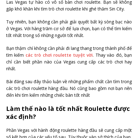
Las Vegas tự hào có vô số bàn chơi roulette. Bạn sẽ không
gặp khó khăn khi tìm trò chơi roulette khi ghé thăm Sin City.
Tuy nhiên, bạn không cần phải giải quyết bất kỳ sòng bạc nào
ở Vegas. Với hàng trăm cơ sở để lựa chọn, bạn có thể tìm kiếm
tốt nhất trong số những người tốt nhất.
Bạn thậm chí không cần phải đi lang thang trong thành phố để
tìm kiếm
các trò chơi roulette tuyệt vời
. Thay vào đó, bạn
chỉ cần biết phần nào của Vegas cung cấp các trò chơi hay
nhất.
Bài đăng sau đây thảo luận về những phẩm chất cần tìm trong
các trò chơi roulette hàng đầu. Nó cũng bao gồm nơi bạn nên
đến khi tìm kiếm những chiếc bàn tốt nhất
Làm thế nào là tốt nhất Roulette được
xác định?
Phần Vegas với hành động roulette hàng đầu sẽ cung cấp một
số kết hợp của các yếu tố sau. Tùy thuộc vào sở thích của bạn,