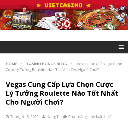
HOME
CASINO BONUS BLOG
Vegas Cung Cấp Lựa Chọn
Cược Lý Tưởng Roulette Nào Tốt Nhất Cho Người Chơi?
Vegas Cung Cấp Lựa Chọn Cược
Lý Tưởng Roulette Nào Tốt Nhất
Cho Người Chơi?
Tháng 9 15, 2023
Hang T.
Chức năng bình luận bị tắt