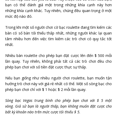
bạn có thể đánh giá một trong những khía cạnh này hơn
những khía cạnh khác. Tuy nhiên, chúng đều quan trọng ở một
mức độ nào đó.
Trong khi một số người chơi cờ bạc roulette đang tìm kiếm các
bàn có số bàn tối thiểu thấp nhất, những người khác lại quan
tâm nhiều hơn đến việc tìm kiếm các trò chơi có quy tắc tốt
nhất.
Nhiều bàn roulette cho phép bạn đặt cược lên đến $ 500 mỗi
lần quay. Tuy nhiên, không phải tất cả các trò chơi đều cho
phép bạn chơi với số tiền đặt cược thực sự thấp.
Nếu bạn giống như nhiều người chơi roulette, bạn muốn tận
hưởng trò chơi này với giá rẻ nhất có thể. Một số sòng bạc cho
phép bạn chơi chỉ với $ 1 hoặc $ 2 mỗi lần quay.
Sòng bạc Vegas trung bình cho phép bạn chơi với $ 5 một
vòng. Giả sử bạn là người thấp, bạn không muốn đặt cược cho
bất kỳ khoản nào trên mức cược tối thiểu $ 5.