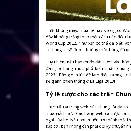
Thật không may, mùa hè này không có Worl
đầy khoảng trống theo một cách nào đó, như
World Cup 2022. Như bạn có thể đã biết, vò
là chúng ta sẽ được thưởng thức bóng đá qu
Tuy nhiên, nếu bạn muốn đặt cược vào bóng đ
đang là hạng mục phổ biến nhất. Chúng 
2023
. Bây giờ là lúc để làm điều tương tự
sẽ giành chiến thắng ở La Liga 2023!
Tỷ lệ cược cho các trận Chun
Thực tế, tại trang web của chúng tôi đã có 
mùa giải trước. Các trang web cá cược La L
nghị của họ. Nếu bạn muốn trở thành một tr
sắp tới, bạn không cần phải đợi kỳ chuyển n