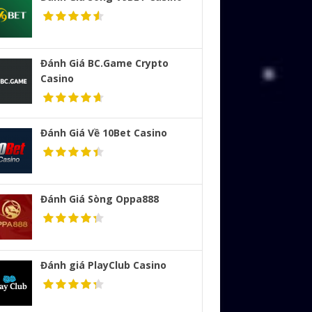
Đánh Giá BC.Game Crypto
Casino
Đánh Giá Về 10Bet Casino
Đánh Giá Sòng Oppa888
Đánh giá PlayClub Casino