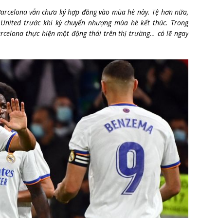
 Barcelona vẫn chưa ký hợp đồng vào mùa hè này. Tệ hơn nữa,
r United trước khi kỳ chuyển nhượng mùa hè kết thúc. Trong
rcelona thực hiện một động thái trên thị trường… có lẽ ngay