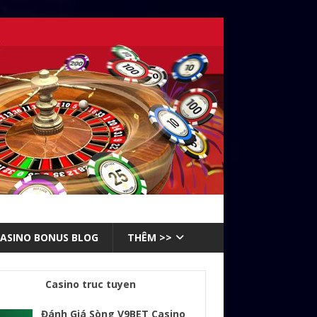
ASINO BONUS BLOG
THÊM >>
Casino truc tuyen
Đánh Giá Sòng V9BET Casino