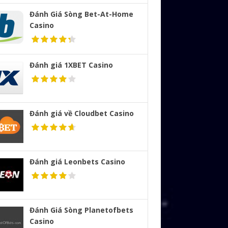
Đánh Giá Sòng Bet-At-Home
Casino
Đánh giá 1XBET Casino
Đánh giá về Cloudbet Casino
Đánh giá Leonbets Casino
Đánh Giá Sòng Planetofbets
Casino