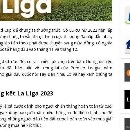
d Cup để chúng ta thưởng thức. Có EURO nữ 2022 nên lấp
ng chúng ta vẫn đang thiếu cuộc thi bóng đá hấp dẫn nhất,
ng lặp tiếp theo phải được chuyển sang mùa đông, có nghĩa
ốc tế hàng đầu vào tháng 11 và tháng 12.
á trước đó, có rất nhiều lựa chọn trên bàn. Outrights hiện
ta đã thảo luận về tương lai của Premier League năm
 cho giải đấu quốc nội Tây Ban Nha. Lo và hãy xem chúng ta
g kết La Liga 2023
tỷ lệ cá cược dành cho người chiến thắng hoàn toàn từ cuối
iga không bao giờ mất nhiều thời gian để điều chỉnh các đề
ong những người đầu tiên đặt cược hoàn toàn vào mùa giải
hượng mùa hè kết thúc.