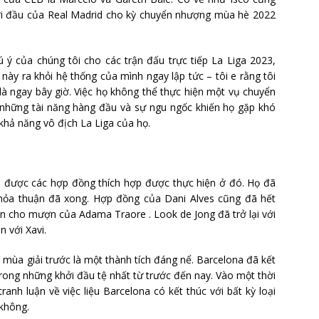
ởi đầu của Real Madrid cho kỳ chuyển nhượng mùa hè 2022
 ý của chúng tôi cho các trận đấu trực tiếp La Liga 2023,
này ra khỏi hệ thống của mình ngay lập tức – tôi e rằng tôi
à ngay bây giờ. Việc họ không thể thực hiện một vụ chuyển
những tài năng hàng đầu và sự ngu ngốc khiến họ gặp khó
khả năng vô địch La Liga của họ.
n được các hợp đồng thích hợp được thực hiện ở đó. Họ đã
thỏa thuận đã xong. Hợp đồng của Dani Alves cũng đã hết
hạn cho mượn của Adama Traore . Look de Jong đã trở lại với
n với Xavi.
i mùa giải trước là một thành tích đáng nể. Barcelona đã kết
 trong những khởi đầu tệ nhất từ ​​trước đến nay. Vào một thời
nh luận về việc liệu Barcelona có kết thúc với bất kỳ loại
 không.