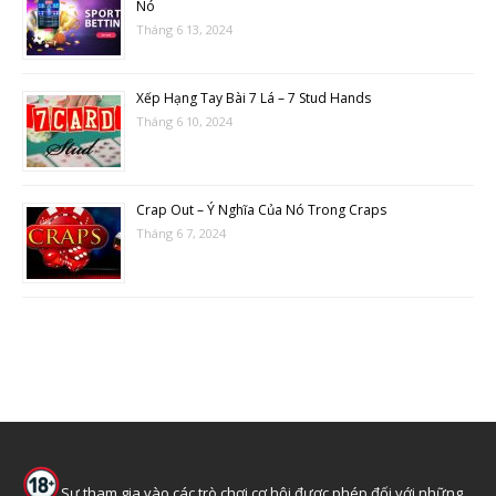
Nó
Tháng 6 13, 2024
Xếp Hạng Tay Bài 7 Lá – 7 Stud Hands
Tháng 6 10, 2024
Crap Out – Ý Nghĩa Của Nó Trong Craps
Tháng 6 7, 2024
Sự tham gia vào các trò chơi cơ hội được phép đối với những