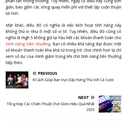
phân tán thông thường. Tuy nhiên, ngay cả điều này cũng đơn
giản, bao gồm các vòng quay miễn phí với thiết lập cuộn thuận
lợi hơn.
Mặt khác, điều đó có nghĩa là việc kích hoạt tính năng này
không thú vị như ở một số vị trí. Tuy nhiên, điều đó cũng có
nghĩa là High 5 không giữ lại hầu hết các khoản thanh toán cho
tính năng tiền thưởng
. Bạn có nhiều khả năng đạt được một
số khoản thanh toán kha khá từ trong trò chơi chính hơn là chỉ
xem số dư của mình giảm trong khi chờ tính năng tiền thưởng
tiếp theo.
PREVIOUS
8 Cách Giúp Bạn Vực Dậy Hứng Thú Với Cá Cược
NEXT
Tổng Hợp Các Chiến Thuật Chơi Slots Hiệu Quả Nhất
2023