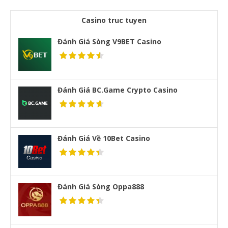
Casino truc tuyen
Đánh Giá Sòng V9BET Casino
Đánh Giá BC.Game Crypto Casino
Đánh Giá Về 10Bet Casino
Đánh Giá Sòng Oppa888