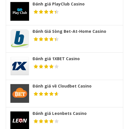
Đánh giá PlayClub Casino
Đánh Giá Sòng Bet-At-Home Casino
Đánh giá 1XBET Casino
Đánh giá về Cloudbet Casino
Đánh giá Leonbets Casino