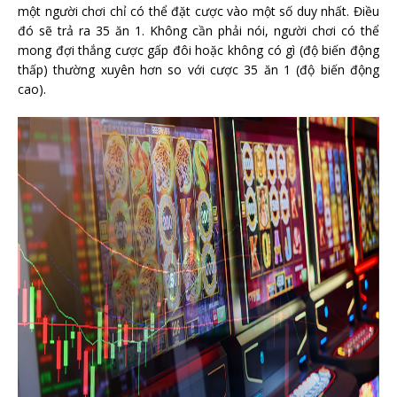
một người chơi chỉ có thể đặt cược vào một số duy nhất. Điều
đó sẽ trả ra 35 ăn 1. Không cần phải nói, người chơi có thể
mong đợi thắng cược gấp đôi hoặc không có gì (độ biến động
thấp) thường xuyên hơn so với cược 35 ăn 1 (độ biến động
cao).