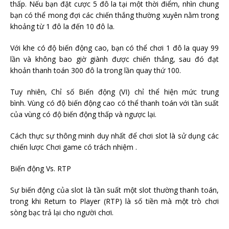
thấp. Nếu bạn đặt cược 5 đô la tại một thời điểm, nhìn chung
bạn có thể mong đợi các chiến thắng thường xuyên nằm trong
khoảng từ 1 đô la đến 10 đô la.
Với khe có độ biến động cao, bạn có thể chơi 1 đô la quay 99
lần và không bao giờ giành được chiến thắng, sau đó đạt
khoản thanh toán 300 đô la trong lần quay thứ 100.
Tuy nhiên, Chỉ số Biến động (VI) chỉ thể hiện mức trung
bình. Vùng có độ biến động cao có thể thanh toán với tần suất
của vùng có độ biến động thấp và ngược lại.
Cách thực sự thông minh duy nhất để chơi slot là sử dụng các
chiến lược Chơi game có trách nhiệm .
Biến động Vs. RTP
Sự biến động của slot là tần suất một slot thường thanh toán,
trong khi Return to Player (RTP) là số tiền mà một trò chơi
sòng bạc trả lại cho người chơi.