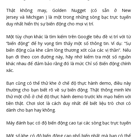
Thật không may, Golden Nugget (có sẵn ở New
Jersey và Michigan ) là một trong những sòng bạc trực tuyến
duy nhất hiển thị sự biến động cho mọi vị trí.
Một tùy chọn khác là tìm kiếm trên Google tiêu đề vị trí với từ
“biến động” để hy vọng tìm thấy một số thông tin. Ví dụ: “Sự
biến động của khe cắm lòng thương xót của các vị thần”. Nếu
bạn đi theo con đường này, hãy nhớ kiểm tra một số nguồn
khác nhau để đảm bảo rằng đó là mức Chỉ số Biến động chính
xác.
Bạn cũng có thể thử khe ở chế độ thực hành demo, điều này
thường cho bạn biết rõ về sự biến động. Thật thông minh khi
thử một chỗ ở chế độ thực hành demo trước khi mạo hiểm với
tiền thật. Chơi slot là cách duy nhất để biết liệu trò chơi có
dành cho bạn hay không.
Máy đánh bạc có độ biến động cao tại các sòng bạc trực tuyến
Một số khe có độ biến động cao phổ biến nhất mà bạn có thể