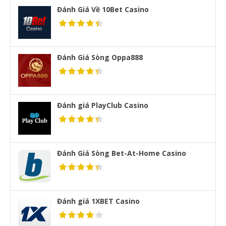
Đánh Giá Về 10Bet Casino
Đánh Giá Sòng Oppa888
Đánh giá PlayClub Casino
Đánh Giá Sòng Bet-At-Home Casino
Đánh giá 1XBET Casino