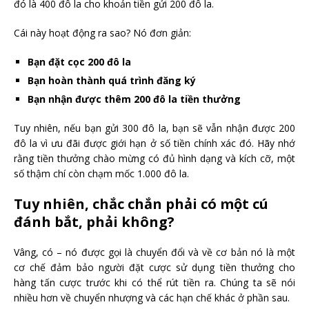
đó là 400 đô la cho khoản tiền gửi 200 đô la.
Cái này hoạt động ra sao? Nó đơn giản:
Bạn đặt cọc 200 đô la
Bạn hoàn thành quá trình đăng ký
Bạn nhận được thêm 200 đô la tiền thưởng
Tuy nhiên, nếu bạn gửi 300 đô la, bạn sẽ vẫn nhận được 200
đô la vì ưu đãi được giới hạn ở số tiền chính xác đó. Hãy nhớ
rằng tiền thưởng chào mừng có đủ hình dạng và kích cỡ, một
số thậm chí còn chạm mốc 1.000 đô la.
Tuy nhiên, chắc chắn phải có một cú
đánh bắt, phải không?
Vâng, có – nó được gọi là chuyển đổi và về cơ bản nó là một
cơ chế đảm bảo người đặt cược sử dụng tiền thưởng cho
hàng tấn cược trước khi có thể rút tiền ra. Chúng ta sẽ nói
nhiều hơn về chuyển nhượng và các hạn chế khác ở phần sau.