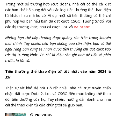
Trong một số trường hợp (cực đoan), nhà cái có thể cài đặt
các hạn chế bổ sung đối với các loại tiền thưởng thể thao điện
tử khác nhau mà họ có. Ví dụ: một số tiền thưởng có thể chỉ
phù hợp với bạn nếu bạn đã đặt cược CSGO. Tương tự đối với
các thị trường khác, như cá cược LoL và
Valorant
.
Những hạn chế này thường được quảng cáo trên trang khuyến
mại chính. Tuy nhiên, nếu bạn không quá cẩn thận, bạn có thể
nghĩ rằng bạn cũng sẽ nhận được tiền thưởng khi đặt cược vào
các thị trường khác. Đó chỉ là điều cần ghi nhớ để tiến về phía
trước, là tất cả.
Tiền thưởng thể thao điện tử tốt nhất vào năm 2024 là
gì?
Thật sự rất khó để nói. Có rất nhiều nhà cái trực tuyến chấp
nhận đặt cược Dota 2, LoL và CSGO đến mức không thể theo
dõi tiền thưởng của họ. Tuy nhiên, hướng dẫn dành cho nhà
cái thể thao điện tử của chúng tôi sẽ giúp bạn.
PREVIOUS