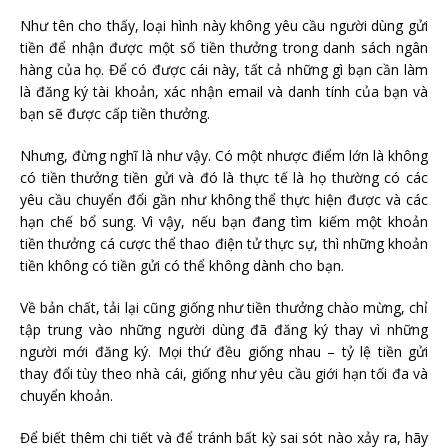
Như tên cho thấy, loại hình này không yêu cầu người dùng gửi
tiền để nhận được một số tiền thưởng trong danh sách ngân
hàng của họ. Để có được cái này, tất cả những gì bạn cần làm
là đăng ký tài khoản, xác nhận email và danh tính của bạn và
bạn sẽ được cấp tiền thưởng.
Nhưng, đừng nghĩ là như vậy. Có một nhược điểm lớn là không
có tiền thưởng tiền gửi và đó là thực tế là họ thường có các
yêu cầu chuyển đổi gần như không thể thực hiện được và các
hạn chế bổ sung. Vì vậy, nếu bạn đang tìm kiếm một khoản
tiền thưởng cá cược thể thao điện tử thực sự, thì những khoản
tiền không có tiền gửi có thể không dành cho bạn.
Về bản chất, tải lại cũng giống như tiền thưởng chào mừng, chỉ
tập trung vào những người dùng đã đăng ký thay vì những
người mới đăng ký. Mọi thứ đều giống nhau – tỷ lệ tiền gửi
thay đổi tùy theo nhà cái, giống như yêu cầu giới hạn tối đa và
chuyển khoản.
Để biết thêm chi tiết và để tránh bất kỳ sai sót nào xảy ra, hãy