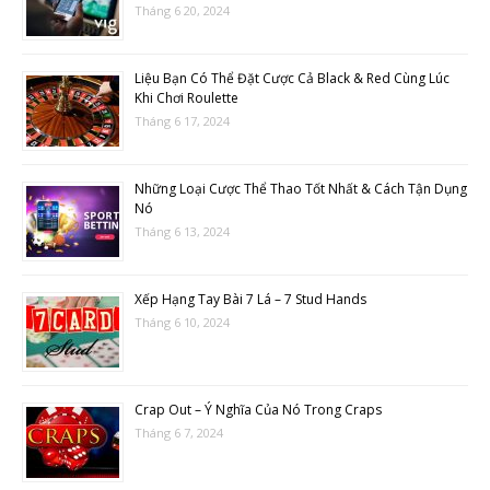
Tháng 6 20, 2024
Liệu Bạn Có Thể Đặt Cược Cả Black & Red Cùng Lúc
Khi Chơi Roulette
Tháng 6 17, 2024
Những Loại Cược Thể Thao Tốt Nhất & Cách Tận Dụng
Nó
Tháng 6 13, 2024
Xếp Hạng Tay Bài 7 Lá – 7 Stud Hands
Tháng 6 10, 2024
Crap Out – Ý Nghĩa Của Nó Trong Craps
Tháng 6 7, 2024