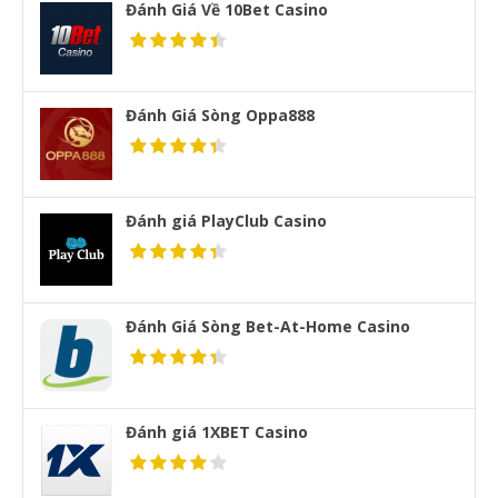
Đánh Giá Về 10Bet Casino
Đánh Giá Sòng Oppa888
Đánh giá PlayClub Casino
Đánh Giá Sòng Bet-At-Home Casino
Đánh giá 1XBET Casino