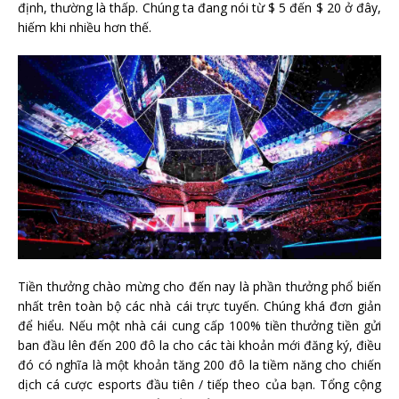
định, thường là thấp. Chúng ta đang nói từ $ 5 đến $ 20 ở đây,
hiếm khi nhiều hơn thế.
Tiền thưởng chào mừng cho đến nay là phần thưởng phổ biến
nhất trên toàn bộ các nhà cái trực tuyến. Chúng khá đơn giản
để hiểu. Nếu một nhà cái cung cấp 100% tiền thưởng tiền gửi
ban đầu lên đến 200 đô la cho các tài khoản mới đăng ký, điều
đó có nghĩa là một khoản tăng 200 đô la tiềm năng cho chiến
dịch cá cược esports đầu tiên / tiếp theo của bạn. Tổng cộng