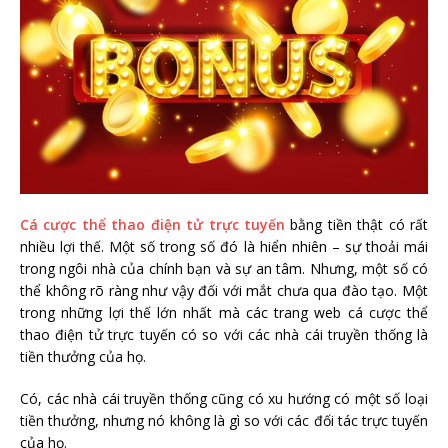
Cá cược thể thao điện tử trực tuyến
bằng tiền thật có rất
nhiều lợi thế. Một số trong số đó là hiển nhiên – sự thoải mái
trong ngôi nhà của chính bạn và sự an tâm. Nhưng, một số có
thể không rõ ràng như vậy đối với mắt chưa qua đào tạo. Một
trong những lợi thế lớn nhất mà các trang web cá cược thể
thao điện tử trực tuyến có so với các nhà cái truyền thống là
tiền thưởng của họ.
Có, các nhà cái truyền thống cũng có xu hướng có một số loại
tiền thưởng, nhưng nó không là gì so với các đối tác trực tuyến
của họ.