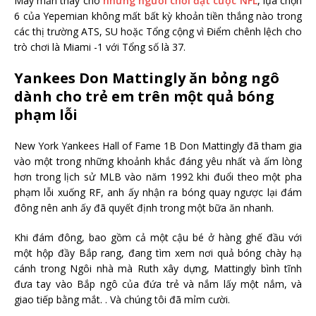
May mắn thay cho
những người chơi đặt cược NFL
, lựa chọn
6 của Yepemian không mất bất kỳ khoản tiền thắng nào trong
các thị trường ATS, SU hoặc Tổng cộng vì Điểm chênh lệch cho
trò chơi là Miami -1 với Tổng số là 37.
Yankees Don Mattingly ăn bỏng ngô
dành cho trẻ em trên một quả bóng
phạm lỗi
New York Yankees Hall of Fame 1B Don Mattingly đã tham gia
vào một trong những khoảnh khắc đáng yêu nhất và ấm lòng
hơn trong lịch sử MLB vào năm 1992 khi đuổi theo một pha
phạm lỗi xuống RF, anh ấy nhận ra bóng quay ngược lại đám
đông nên anh ấy đã quyết định trong một bữa ăn nhanh.
Khi đám đông, bao gồm cả một cậu bé ở hàng ghế đầu với
một hộp đầy Bắp rang, đang tìm xem nơi quả bóng chày hạ
cánh trong Ngôi nhà mà Ruth xây dựng, Mattingly bình tĩnh
đưa tay vào Bắp ngô của đứa trẻ và nắm lấy một nắm, và
giao tiếp bằng mắt. . Và chúng tôi đã mỉm cười.