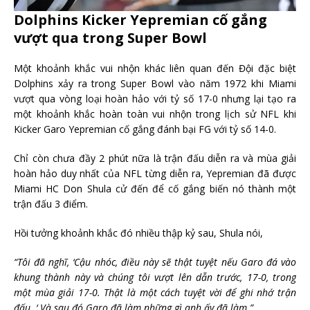
Dolphins Kicker Yepremian cố gắng
vượt qua trong Super Bowl
Một khoảnh khắc vui nhộn khác liên quan đến Đội đặc biệt
Dolphins xảy ra trong Super Bowl vào năm 1972 khi Miami
vượt qua vòng loại hoàn hảo với tỷ số 17-0 nhưng lại tạo ra
một khoảnh khắc hoàn toàn vui nhộn trong lịch sử NFL khi
Kicker Garo Yepremian cố gắng đánh bại FG với tỷ số 14-0.
Chỉ còn chưa đầy 2 phút nữa là trận đấu diễn ra và mùa giải
hoàn hảo duy nhất của NFL từng diễn ra, Yepremian đã được
Miami HC Don Shula cử đến để cố gắng biến nó thành một
trận đấu 3 điểm.
Hồi tưởng khoảnh khắc đó nhiều thập kỷ sau, Shula nói,
“Tôi đã nghĩ, ‘Cậu nhóc, điều này sẽ thật tuyệt nếu Garo đá vào
khung thành này và chúng tôi vượt lên dẫn trước, 17-0, trong
một mùa giải 17-0. Thật là một cách tuyệt vời để ghi nhớ trận
đấu. ‘ Và sau đó Garo đã làm những gì anh ấy đã làm ”.