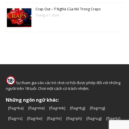
Crap Out – Ý Nghĩa Của Nó Trong Craps
Tháng 6 7, 2024
Sự tham gia vào các trò chơi cơ hội được phép đối với những
người trên 18 tuổi. Chơi một cách có trách nhiệm.
Những ngôn ngữ khác:
[flag=ba]
[flag=me]
[flag=mk]
[flag=bg]
[flag=ng]
[flag=rs]
[flag=ke]
[flag=hr]
[flag=ph]
[flag=ug]
[flag=tz]