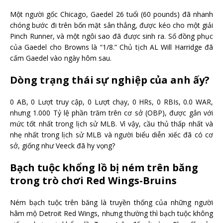
Một người gốc Chicago, Gaedel 26 tuổi (60 pounds) đã nhanh
chóng bước đi trên bốn mặt sân thẳng, được kéo cho một giải
Pinch Runner, và một ngôi sao đã được sinh ra. Số đồng phục
của Gaedel cho Browns là “1/8.” Chủ tịch AL Will Harridge đã
cấm Gaedel vào ngày hôm sau.
Dòng trạng thái sự nghiệp của anh ấy?
0 AB, 0 Lượt truy cập, 0 Lượt chạy, 0 HRs, 0 RBIs, 0.0 WAR,
nhưng 1.000 Tỷ lệ phần trăm trên cơ sở (OBP), được gắn với
mức tốt nhất trong lịch sử MLB. Vì vậy, cầu thủ thấp nhất và
nhẹ nhất trong lịch sử MLB và người biểu diễn xiếc đã có cơ
sở, giống như Veeck đã hy vọng?
Bạch tuộc khổng lồ bị ném trên băng
trong trò chơi Red Wings-Bruins
Ném bạch tuộc trên băng là truyền thống của những người
hâm mộ Detroit Red Wings, nhưng thường thì bạch tuộc không