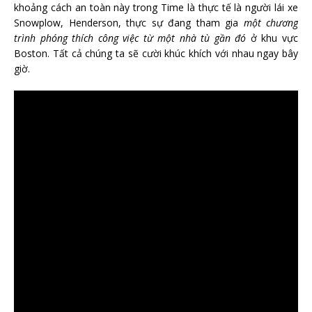
khoảng cách an toàn này trong Time là thực tế là người lái xe
Snowplow, Henderson, thực sự đang tham gia
một chương
trình phóng thích công việc từ một nhà tù gần đó
ở khu vực
Boston. Tất cả chúng ta sẽ cười khúc khích với nhau ngay bây
giờ.