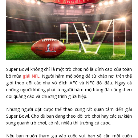
Super Bowl không chỉ là một trò chơi; nó là đỉnh cao của toàn
bộ mùa
giải NFL
. Người hâm mộ bóng đá từ khắp nơi trên thế
giới theo dõi các nhà vô địch AFC và NFC đối đầu. Ngay cả
những người không phải là người hâm mộ bóng đá cũng theo
dõi quảng cáo và chương trình giữa hiệp.
Những người đặt cược thể thao cũng rất quan tâm đến giải
Super Bowl. Cho dù bạn đang theo dõi trò chơi hay các sự kiện
xung quanh trò chơi, có rất nhiều thị trường cá cược.
Nếu bạn muốn tham gia vào cuộc vui, bạn sẽ cần một cuốn