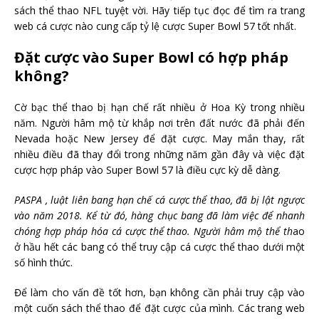
sách thể thao NFL tuyệt vời. Hãy tiếp tục đọc để tìm ra trang
web cá cược nào cung cấp tỷ lệ cược Super Bowl 57 tốt nhất.
Đặt cược vào Super Bowl có hợp pháp
không?
Cờ bạc thể thao bị hạn chế rất nhiều ở Hoa Kỳ trong nhiều
năm. Người hâm mộ từ khắp nơi trên đất nước đã phải đến
Nevada hoặc New Jersey để đặt cược. May mắn thay, rất
nhiều điều đã thay đổi trong những năm gần đây và việc đặt
cược hợp pháp vào Super Bowl 57 là điều cực kỳ dễ dàng.
PASPA
, luật liên bang hạn chế cá cược thể thao, đã bị lật ngược
vào năm 2018. Kể từ đó, hàng chục bang đã làm việc để nhanh
chóng hợp pháp hóa cá cược thể thao. Người hâm mộ thể th
ao
ở hầu hết các bang có thể truy cập cá cược thể thao dưới một
số hình thức.
Để làm cho vấn đề tốt hơn, bạn không cần phải truy cập vào
một cuốn sách thể thao để đặt cược của mình. Các trang web