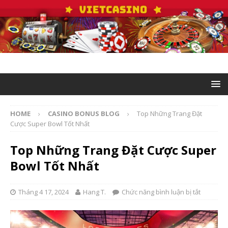
HOME
CASINO BONUS BLOG
Top Những Trang Đặt
Cược Super Bowl Tốt Nhất
Top Những Trang Đặt Cược Super
Bowl Tốt Nhất
Tháng 4 17, 2024
Hang T.
Chức năng bình luận bị tắt