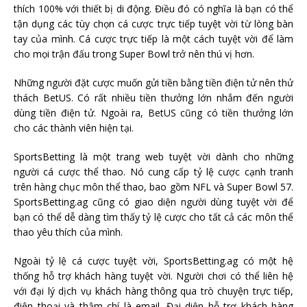
thích 100% với thiết bị di động. Điều đó có nghĩa là bạn có thể
tận dụng các tùy chọn cá cược trực tiếp tuyệt vời từ lòng bàn
tay của mình. Cá cược trực tiếp là một cách tuyệt vời để làm
cho mọi trận đấu trong Super Bowl trở nên thú vị hơn.
Những người đặt cược muốn gửi tiền bằng tiền điện tử nên thử
thách BetUS. Có rất nhiều tiền thưởng lớn nhắm đến người
dùng tiền điện tử. Ngoài ra, BetUS cũng có tiền thưởng lớn
cho các thành viên hiện tại.
SportsBetting là một trang web tuyệt vời dành cho những
người cá cược thể thao. Nó cung cấp tỷ lệ cược cạnh tranh
trên hàng chục môn thể thao, bao gồm NFL và Super Bowl 57.
SportsBetting.ag cũng có giao diện người dùng tuyệt vời để
bạn có thể dễ dàng tìm thấy tỷ lệ cược cho tất cả các môn thể
thao yêu thích của mình.
Ngoài tỷ lệ cá cược tuyệt vời, SportsBetting.ag có một hệ
thống hỗ trợ khách hàng tuyệt vời. Người chơi có thể liên hệ
với đại lý dịch vụ khách hàng thông qua trò chuyện trực tiếp,
điện thoại và thậm chí là email. Đại diện hỗ trợ khách hàng