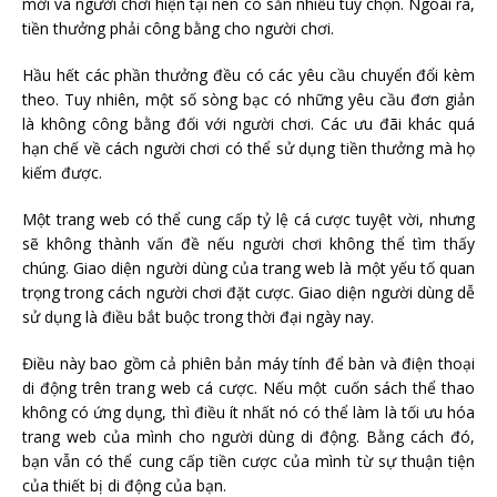
mới và người chơi hiện tại nên có sẵn nhiều tùy chọn. Ngoài ra,
tiền thưởng phải công bằng cho người chơi.
Hầu hết các phần thưởng đều có các yêu cầu chuyển đổi kèm
theo. Tuy nhiên, một số sòng bạc có những yêu cầu đơn giản
là không công bằng đối với người chơi. Các ưu đãi khác quá
hạn chế về cách người chơi có thể sử dụng tiền thưởng mà họ
kiếm được.
Một trang web có thể cung cấp tỷ lệ cá cược tuyệt vời, nhưng
sẽ không thành vấn đề nếu người chơi không thể tìm thấy
chúng. Giao diện người dùng của trang web là một yếu tố quan
trọng trong cách người chơi đặt cược. Giao diện người dùng dễ
sử dụng là điều bắt buộc trong thời đại ngày nay.
Điều này bao gồm cả phiên bản máy tính để bàn và điện thoại
di động trên trang web cá cược. Nếu một cuốn sách thể thao
không có ứng dụng, thì điều ít nhất nó có thể làm là tối ưu hóa
trang web của mình cho người dùng di động. Bằng cách đó,
bạn vẫn có thể cung cấp tiền cược của mình từ sự thuận tiện
của thiết bị di động của bạn.