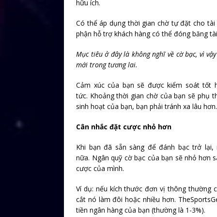
hữu ích.
Có thể áp dụng thời gian chờ tự đặt cho tà
phận hỗ trợ khách hàng có thể đóng băng tài
Mục tiêu ở đây là không nghĩ về cờ bạc, vì vậy
mới trong tương lai.
Cảm xúc của bạn sẽ được kiểm soát tốt hơ
tức. Khoảng thời gian chờ của bạn sẽ phụ t
sinh hoạt của bạn, bạn phải tránh xa lâu hơn.
Cân nhắc đặt cược nhỏ hơn
Khi bạn đã sẵn sàng để đánh bạc trở lại,
nữa. Ngân quỹ cờ bạc của bạn sẽ nhỏ hơn sau
cược của mình.
Ví dụ: nếu kích thước đơn vị thông thường 
cắt nó làm đôi hoặc nhiều hơn. TheSportsG
tiền ngân hàng của bạn (thường là 1-3%).