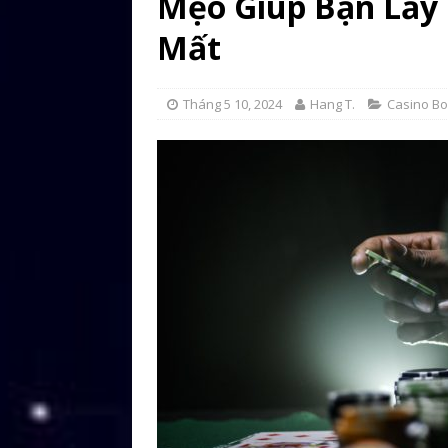
Mẹo Giúp Bạn Lấy 
Mất
Tháng 5 10, 2024
Hang T.
Casino Bo