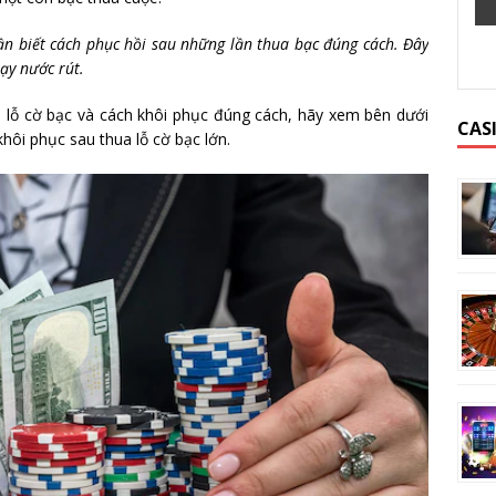
ần biết cách phục hồi sau những lần thua bạc đúng cách. Đây
ạy nước rút.
 lỗ cờ bạc và cách khôi phục đúng cách, hãy xem bên dưới
CAS
hôi phục sau thua lỗ cờ bạc lớn.