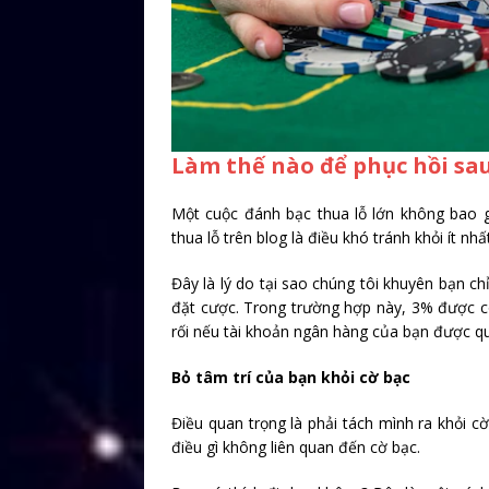
Làm thế nào để phục hồi sau
Một cuộc đánh bạc thua lỗ lớn không bao g
thua lỗ trên blog là điều khó tránh khỏi ít nh
Đây là lý do tại sao chúng tôi khuyên bạn c
đặt cược. Trong trường hợp này, 3% được co
rối nếu tài khoản ngân hàng của bạn được quả
Bỏ tâm trí của bạn khỏi cờ bạc
Điều quan trọng là phải tách mình ra khỏi c
điều gì không liên quan đến cờ bạc.