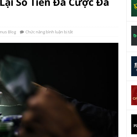
Lại Số Tiền Đã Cược Đã
nus Blog
Chức năng bình luận bị tắt