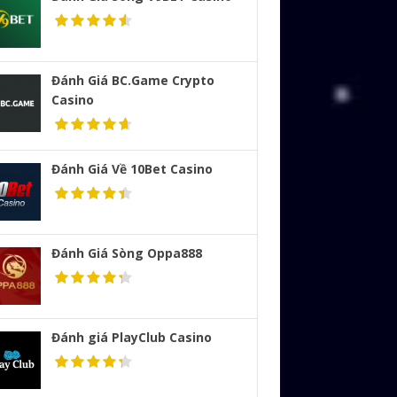
Đánh Giá BC.Game Crypto
Casino
Đánh Giá Về 10Bet Casino
Đánh Giá Sòng Oppa888
Đánh giá PlayClub Casino