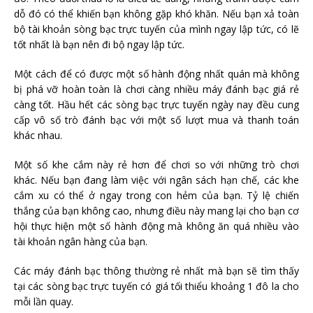
dỗ đó có thể khiến bạn không gặp khó khăn. Nếu bạn xả toàn
bộ tài khoản sòng bạc trực tuyến của mình ngay lập tức, có lẽ
tốt nhất là bạn nên đi bộ ngay lập tức.
Một cách để có được một số hành động nhất quán mà không
bị phá vỡ hoàn toàn là chơi càng nhiều máy đánh bạc giá rẻ
càng tốt. Hầu hết các sòng bạc trực tuyến ngày nay đều cung
cấp vô số trò đánh bạc với một số lượt mua và thanh toán
khác nhau.
Một số khe cắm này rẻ hơn để chơi so với những trò chơi
khác. Nếu bạn đang làm việc với ngân sách hạn chế, các khe
cắm xu có thể ở ngay trong con hẻm của bạn. Tỷ lệ chiến
thắng của bạn không cao, nhưng điều này mang lại cho bạn cơ
hội thực hiện một số hành động mà không ăn quá nhiều vào
tài khoản ngân hàng của bạn.
Các máy đánh bạc thông thường rẻ nhất mà bạn sẽ tìm thấy
tại các sòng bạc trực tuyến có giá tối thiểu khoảng 1 đô la cho
mỗi lần quay.