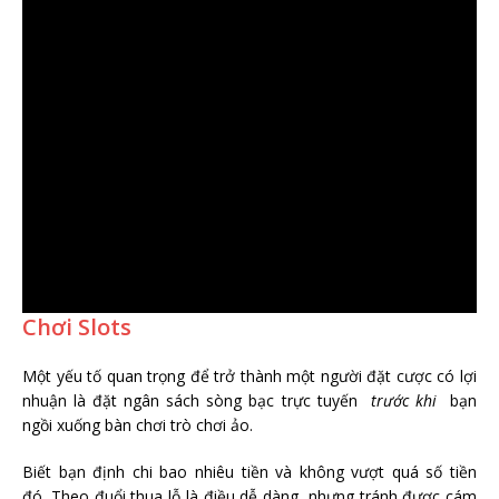
Chơi Slots
Một yếu tố quan trọng để trở thành một người đặt cược có lợi
nhuận là đặt ngân sách sòng bạc trực tuyến
trước khi
bạn
ngồi xuống bàn chơi trò chơi ảo.
Biết bạn định chi bao nhiêu tiền và không vượt quá số tiền
đó. Theo đuổi thua lỗ là điều dễ dàng, nhưng tránh được cám