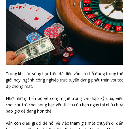
Trong khi các sòng bạc trên đất liền vẫn có chỗ đứng trong thế
giới này, ngành công nghiệp trực tuyến đang phát triển với tốc
độ chóng mặt.
Nhờ những tiến bộ về công nghệ trong vài thập kỷ qua, việc
chơi các trò chơi sòng bạc yêu thích của bạn ngay tại nhà chưa
bao giờ dễ dàng hơn thế.
Vẫn còn điều gì đó để nói về việc tham gia một chuyến đi đến