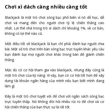
Chơi xì dách càng nhiều càng tốt
Blackjack là một trò chơi sòng bạc phổ biến vì nó dễ học, dễ
chơi và mang đến cho người chơi tỷ lệ chiến thắng cao
nhất. Lợi thế nhà trong trò xì dách chỉ khoảng 1%, về cơ bản,
không có lợi thế nào cả.
Một điều tốt về blackjack là bạn chỉ phải đánh bại người chia
bài. Một số trò chơi trên bàn sòng bạc trực tuyến khác yêu cầu
bạn đánh bại mọi người chơi khác trong bàn để giành chiến
thắng.
Mặc dù có cơ hội tham gia vào blackjack, nhưng đây cũng là
một trò chơi của kỹ năng. Vì vậy, bạn có cơ hội tốt hơn để xây
dựng tài khoản ngân hàng của mình nếu bạn biết mình đang
làm gì.
Đây là một trò chơi tuyệt vời để chơi với ngân sách sòng bạc
trực tuyến thấp. Nó không đòi hỏi nhiều rủi ro để chơi và cơ
hội chiến thắng của bạn thực sự là rất tốt.