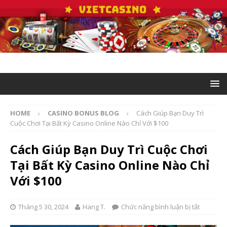
HOME
CASINO BONUS BLOG
Cách Giúp Bạn Duy Trì
Cuộc Chơi Tại Bất Kỳ Casino Online Nào Chỉ Với $100
Cách Giúp Bạn Duy Trì Cuộc Chơi
Tại Bất Kỳ Casino Online Nào Chỉ
Với $100
Tháng 5 30, 2024
Hang T.
Chức năng bình luận bị tắt