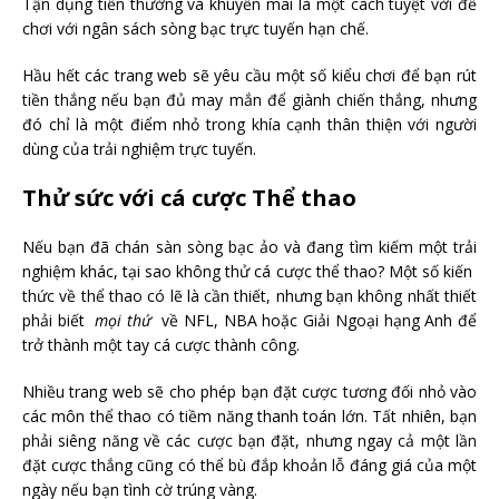
Tận dụng tiền thưởng và khuyến mãi là một cách tuyệt vời để
chơi với ngân sách sòng bạc trực tuyến hạn chế.
Hầu hết các trang web sẽ yêu cầu một số kiểu chơi để bạn rút
tiền thắng nếu bạn đủ may mắn để giành chiến thắng, nhưng
đó chỉ là một điểm nhỏ trong khía cạnh thân thiện với người
dùng của trải nghiệm trực tuyến.
Thử sức với cá cược Thể thao
Nếu bạn đã chán sàn sòng bạc ảo và đang tìm kiếm một trải
nghiệm khác, tại sao không thử cá cược thể thao? Một số kiến ​​
thức về thể thao có lẽ là cần thiết, nhưng bạn không nhất thiết
phải biết
mọi thứ
về NFL, NBA hoặc Giải Ngoại hạng Anh để
trở thành một tay cá cược thành công.
Nhiều trang web sẽ cho phép bạn đặt cược tương đối nhỏ vào
các môn thể thao có tiềm năng thanh toán lớn. Tất nhiên, bạn
phải siêng năng về các cược bạn đặt, nhưng ngay cả một lần
đặt cược thắng cũng có thể bù đắp khoản lỗ đáng giá của một
ngày nếu bạn tình cờ trúng vàng.