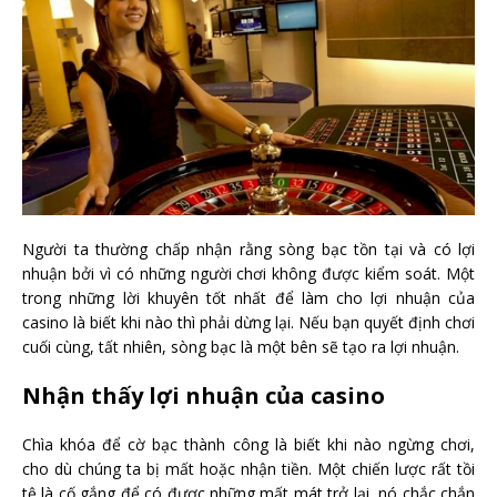
Người ta thường chấp nhận rằng sòng bạc tồn tại và có lợi
nhuận bởi vì có những người chơi không được kiểm soát. Một
trong những lời khuyên tốt nhất để làm cho lợi nhuận của
casino là biết khi nào thì phải dừng lại. Nếu bạn quyết định chơi
cuối cùng, tất nhiên, sòng bạc là một bên sẽ tạo ra lợi nhuận.
Nhận thấy lợi nhuận của casino
Chìa khóa để cờ bạc thành công là biết khi nào ngừng chơi,
cho dù chúng ta bị mất hoặc nhận tiền. Một chiến lược rất tồi
tệ là cố gắng để có được những mất mát trở lại, nó chắc chắn