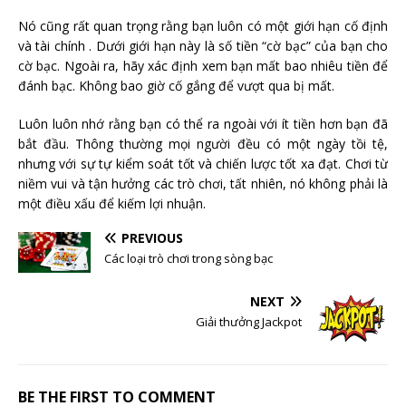
Nó cũng rất quan trọng rằng bạn luôn có một giới hạn cố định
và tài chính . Dưới giới hạn này là số tiền “cờ bạc” của bạn cho
cờ bạc. Ngoài ra, hãy xác định xem bạn mất bao nhiêu tiền để
đánh bạc. Không bao giờ cố gắng để vượt qua bị mất.
Luôn luôn nhớ rằng bạn có thể ra ngoài với ít tiền hơn bạn đã
bắt đầu. Thông thường mọi người đều có một ngày tồi tệ,
nhưng với sự tự kiểm soát tốt và chiến lược tốt xa đạt. Chơi từ
niềm vui và tận hưởng các trò chơi, tất nhiên, nó không phải là
một điều xấu để kiếm lợi nhuận.
PREVIOUS
Các loại trò chơi trong sòng bạc
NEXT
Giải thưởng Jackpot
BE THE FIRST TO COMMENT