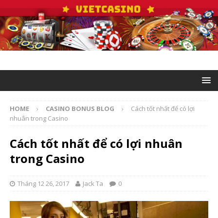
HOME
CASINO BONUS BLOG
Cách tốt nhất để có lợi
nhuân trong Casino
Cách tốt nhất để có lợi nhuân
trong Casino
Tháng 12 26, 2017
Jack Ta
0