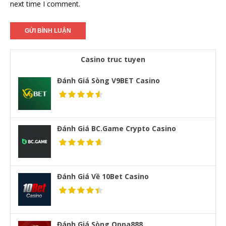
next time I comment.
Casino truc tuyen
Đánh Giá Sòng V9BET Casino
Đánh Giá BC.Game Crypto Casino
Đánh Giá Về 10Bet Casino
Đánh Giá Sòng Oppa888