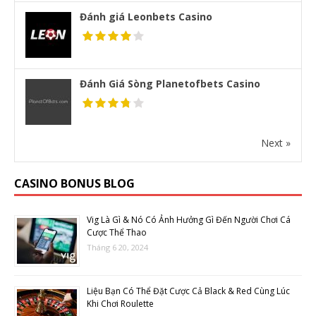
Đánh giá Leonbets Casino
Đánh Giá Sòng Planetofbets Casino
Next »
CASINO BONUS BLOG
Vig Là Gì & Nó Có Ảnh Hưởng Gì Đến Người Chơi Cá
Cược Thể Thao
Tháng 6 20, 2024
Liệu Bạn Có Thể Đặt Cược Cả Black & Red Cùng Lúc
Khi Chơi Roulette