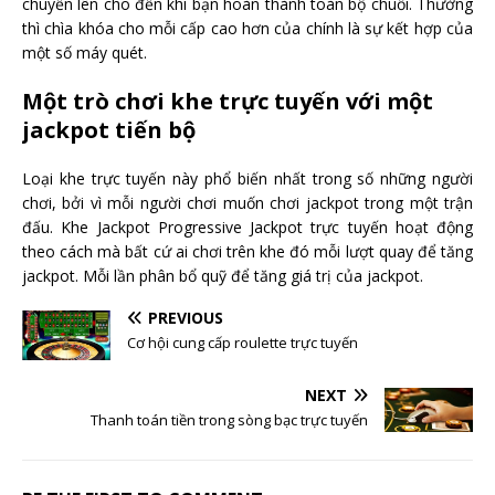
chuyển lên cho đến khi bạn hoàn thành toàn bộ chuỗi. Thường
thì chìa khóa cho mỗi cấp cao hơn của chính là sự kết hợp của
một số máy quét.
Một trò chơi khe trực tuyến với một
jackpot tiến bộ
Loại khe trực tuyến này phổ biến nhất trong số những người
chơi, bởi vì mỗi người chơi muốn chơi jackpot trong một trận
đấu. Khe Jackpot Progressive Jackpot trực tuyến hoạt động
theo cách mà bất cứ ai chơi trên khe đó mỗi lượt quay để tăng
jackpot. Mỗi lần phân bổ quỹ để tăng giá trị của jackpot.
PREVIOUS
Cơ hội cung cấp roulette trực tuyến
NEXT
Thanh toán tiền trong sòng bạc trực tuyến