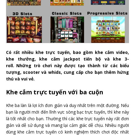
Có rất nhiều khe trực tuyến, bao gồm khe cắm video,
khe thưởng, khe cắm jackpot tiến bộ và khe 3-
roll. Những trò chơi này được tạo thành từ các biểu
tượng, scooter và whids, cung cấp cho bạn thêm hứng
thú và vui vẻ.
Khe cắm trực tuyến với ba cuộn
Khe ba làn là lợi ích đơn giản và duy nhất trên một đường. Nếu
bạn là người mới đến lĩnh vực sòng bạc trực tuyến, thì khe này
là tốt nhất cho bạn. Thường thì các khe trực tuyến này rất đơn
giản và dễ sử dụng và mang lại cảm giác dễ chịu. Nhiều người
dùng khe cắm trực tuyến có kinh nghiệm thích chơi độc nhất