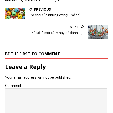
PREVIOUS
Trò chơi của những cơ hội – xổ số
NEXT
Xổ số là một cách hay để đánh bạc
BE THE FIRST TO COMMENT
Leave a Reply
Your email address will not be published.
Comment