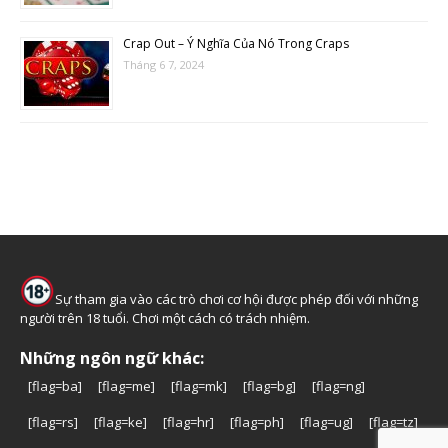
Crap Out – Ý Nghĩa Của Nó Trong Craps
Tháng 6 7, 2024
Sự tham gia vào các trò chơi cơ hội được phép đối với những
người trên 18 tuổi. Chơi một cách có trách nhiệm.
Những ngôn ngữ khác:
[flag=ba]
[flag=me]
[flag=mk]
[flag=bg]
[flag=ng]
[flag=rs]
[flag=ke]
[flag=hr]
[flag=ph]
[flag=ug]
[flag=tz]