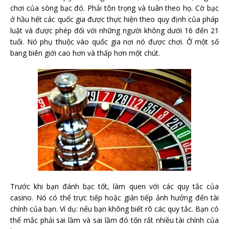
chơi của sòng bạc đó. Phải tôn trọng và tuân theo họ. Cờ bạc
ở hầu hết các quốc gia được thực hiện theo quy định của pháp
luật và được phép đối với những người không dưới 16 đến 21
tuổi. Nó phụ thuộc vào quốc gia nơi nó được chơi. Ở một số
bang biên giới cao hơn và thấp hơn một chút.
Trước khi bạn đánh bạc tốt, làm quen với các quy tắc của
casino. Nó có thể trực tiếp hoặc gián tiếp ảnh hưởng đến tài
chính của bạn. Ví dụ: nếu bạn không biết rõ các quy tắc. Bạn có
thể mắc phải sai lầm và sai lầm đó tốn rất nhiều tài chính của