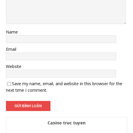
Name
Email
Website
Save my name, email, and website in this browser for the
next time I comment.
Casino truc tuyen