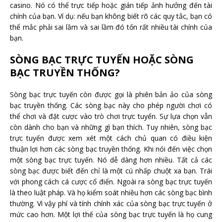
casino. Nó có thể trực tiếp hoặc gián tiếp ảnh hưởng đến tài
chính của bạn. Ví dụ: nếu bạn không biết rõ các quy tắc, bạn có
thể mắc phải sai lầm và sai lầm đó tốn rất nhiều tài chính của
bạn.
SÒNG BẠC TRỰC TUYẾN HOẶC SÒNG
BẠC TRUYỀN THỐNG?
Sòng bạc trực tuyến còn được gọi là phiên bản ảo của sòng
bạc truyền thống. Các sòng bạc này cho phép người chơi có
thể chơi và đặt cược vào trò chơi trực tuyến. Sự lựa chọn vẫn
còn dành cho bạn và những gì bạn thích. Tuy nhiên, sòng bạc
trực tuyến được xem xét một cách chủ quan có điều kiện
thuận lợi hơn các sòng bạc truyền thống. Khi nói đến việc chọn
một sòng bạc trực tuyến. Nó dễ dàng hơn nhiều. Tất cả các
sòng bạc được biết đến chỉ là một cú nhấp chuột xa bạn. Trái
với phong cách cá cược cổ điển. Ngoài ra sòng bạc trực tuyến
là theo luật pháp. Và họ kiểm soát nhiều hơn các sòng bạc bình
thường. Vì vậy phí và tính chính xác của sòng bạc trực tuyến ở
mức cao hơn. Một lợi thế của sòng bạc trực tuyến là họ cung