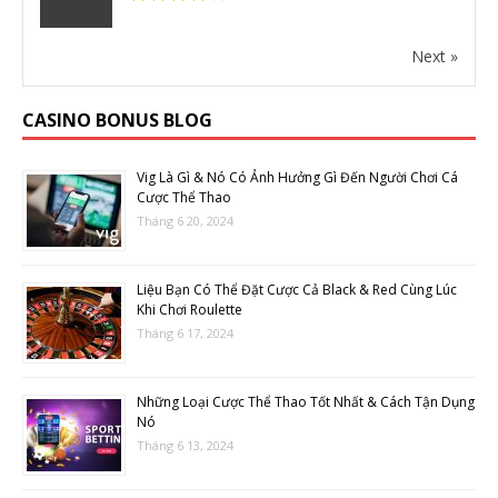
Next »
CASINO BONUS BLOG
Vig Là Gì & Nó Có Ảnh Hưởng Gì Đến Người Chơi Cá
Cược Thể Thao
Tháng 6 20, 2024
Liệu Bạn Có Thể Đặt Cược Cả Black & Red Cùng Lúc
Khi Chơi Roulette
Tháng 6 17, 2024
Những Loại Cược Thể Thao Tốt Nhất & Cách Tận Dụng
Nó
Tháng 6 13, 2024