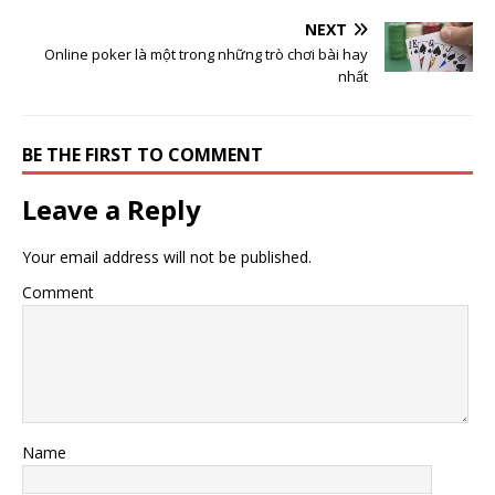
NEXT
Online poker là một trong những trò chơi bài hay
nhất
BE THE FIRST TO COMMENT
Leave a Reply
Your email address will not be published.
Comment
Name