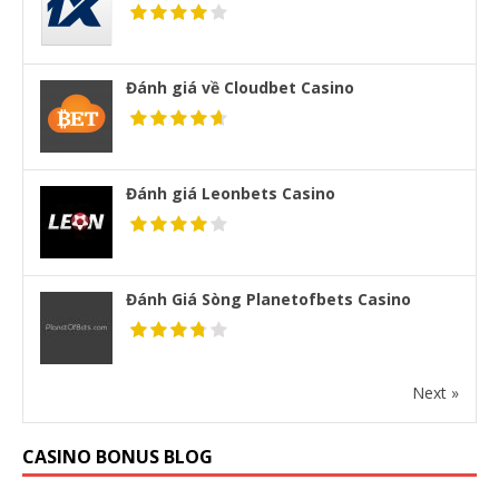
Đánh giá về Cloudbet Casino
Đánh giá Leonbets Casino
Đánh Giá Sòng Planetofbets Casino
Next »
CASINO BONUS BLOG