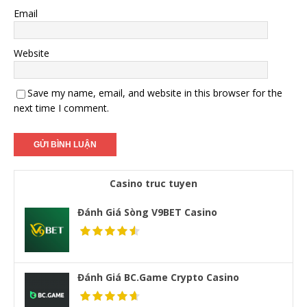
Email
Website
Save my name, email, and website in this browser for the
next time I comment.
Casino truc tuyen
Đánh Giá Sòng V9BET Casino
Đánh Giá BC.Game Crypto Casino