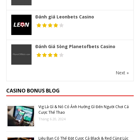
Đánh giá Leonbets Casino
Đánh Giá Sòng Planetofbets Casino
Next »
CASINO BONUS BLOG
Vig Là Gì & Nó Có Ảnh Hưởng Gì Đến Người Chơi Cá
Cược Thể Thao
Tháng 6 20, 2024
Liệu Bạn Có Thể Đặt Cược Cả Black & Red Cùng Lúc