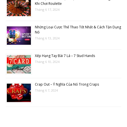
Khi Chơi Roulette
Tháng 6 17, 2024
Những Loại Cược Thể Thao Tốt Nhất & Cách Tận Dụng
Nó
Tháng 6 13, 2024
Xếp Hạng Tay Bài 7 Lá – 7 Stud Hands
Tháng 6 10, 2024
Crap Out – Ý Nghĩa Của Nó Trong Craps
Tháng 6 7, 2024