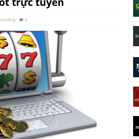
lot trực tuyến
nus Blog
0