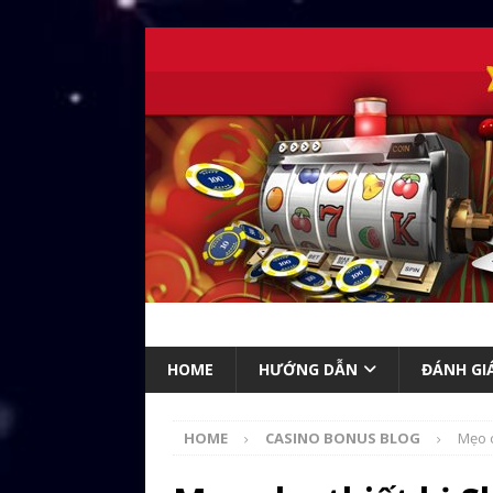
HOME
HƯỚNG DẪN
ĐÁNH GI
HOME
CASINO BONUS BLOG
Mẹo c