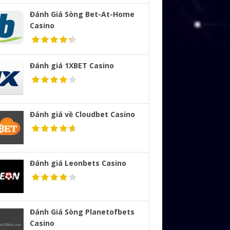
Đánh Giá Sòng Bet-At-Home
Casino
Đánh giá 1XBET Casino
Đánh giá về Cloudbet Casino
Đánh giá Leonbets Casino
Đánh Giá Sòng Planetofbets
Casino