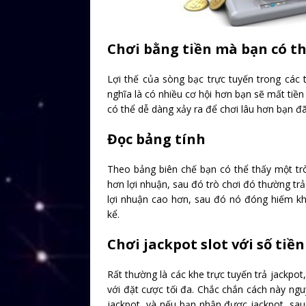
Chơi bằng tiền mà bạn có t
Lợi thế của sòng bạc trực tuyến trong các 
nghĩa là có nhiều cơ hội hơn bạn sẽ mất tiền
có thể dễ dàng xảy ra để chơi lâu hơn bạn đã
Đọc bảng tính
Theo bảng biên chế bạn có thể thấy một trò
hơn lợi nhuận, sau đó trò chơi đó thường trả
lợi nhuận cao hơn, sau đó nó đóng hiếm khi 
kể.
Chơi jackpot slot với số tiền
Rất thường là các khe trực tuyến trả jackpot
với đặt cược tối đa. Chắc chắn cách này ng
jackpot, và nếu bạn nhận được jackpot, sau