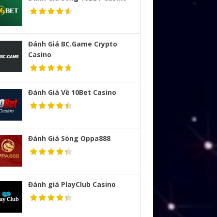
Đánh Giá BC.Game Crypto
Casino
Đánh Giá Về 10Bet Casino
Đánh Giá Sòng Oppa888
Đánh giá PlayClub Casino