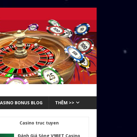
ASINO BONUS BLOG
THÊM >>
Casino truc tuyen
Đánh Giá Sòng V9BET Casino