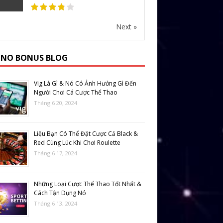
Next »
INO BONUS BLOG
Vig Là Gì & Nó Có Ảnh Hưởng Gì Đến
Người Chơi Cá Cược Thể Thao
Tháng 6 20, 2024
Liệu Bạn Có Thể Đặt Cược Cả Black &
Red Cùng Lúc Khi Chơi Roulette
Tháng 6 17, 2024
Những Loại Cược Thể Thao Tốt Nhất &
Cách Tận Dụng Nó
Tháng 6 13, 2024