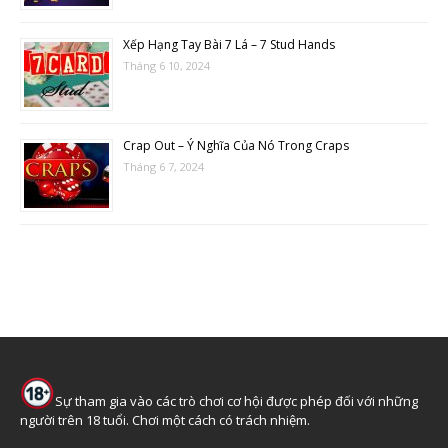
Xếp Hạng Tay Bài 7 Lá – 7 Stud Hands
Tháng 6 10, 2024
Crap Out – Ý Nghĩa Của Nó Trong Craps
Tháng 6 7, 2024
Sự tham gia vào các trò chơi cơ hội được phép đối với những
người trên 18 tuổi. Chơi một cách có trách nhiệm.