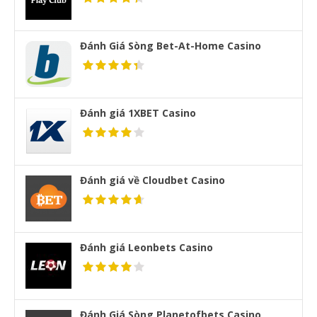
Đánh Giá Sòng Bet-At-Home Casino
Đánh giá 1XBET Casino
Đánh giá về Cloudbet Casino
Đánh giá Leonbets Casino
Đánh Giá Sòng Planetofbets Casino