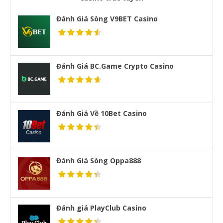
Đánh Giá Sòng V9BET Casino
Đánh Giá BC.Game Crypto Casino
Đánh Giá Về 10Bet Casino
Đánh Giá Sòng Oppa888
Đánh giá PlayClub Casino