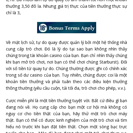
thưởng 3,50 đô la. Nhưng giá trị thực của tiền thưởng thực sự
chỉ là 3,
Về mặt lịch sử, tự do quay được quản lý bởi một hệ thống nhà
cung cấp trò chơi. Đó là lý do tại sao bạn không nhìn thấy
chúng trong tài khoản casino của bạn. Bạn chỉ nhìn thấy chúng
khi bạn mở trò chơi, nơi bạn có thể chơi chúng Starburst). Đối
với số tiền từ quay tự do. Chúng thường được ghi có chính xác
trong số dư casino của bạn. Tuy nhiên, chúng được coi là một
khoản tiền thưởng và phải tuân theo các điều kiện thưởng
thông thường (yêu cầu cuộn, tải tối đa, trò chơi cho phép, v.v.).
Cược miễn phí là một tiền thưởng tuyệt vời. Bất cứ điều gì bạn
đang nói về. Họ cung cấp cho bạn một cơ hội mà không có
nguy cơ cho tiền thật của bạn, hãy thử một trò chơi máy
thật. Bạn có thể có được kinh nghiệm của một trò chơi và tìm
hiểu nó trước khi bạn đặt tiền thật. Chọn một sòng bạc trực