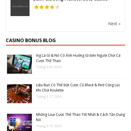
Next »
CASINO BONUS BLOG
Vig Là Gì & Nó Có Ảnh Hưởng Gì Đến Người Chơi Cá
Cược Thể Thao
Tháng 6 20, 2024
Liệu Bạn Có Thể Đặt Cược Cả Black & Red Cùng Lúc
Khi Chơi Roulette
Tháng 6 17, 2024
Những Loại Cược Thể Thao Tốt Nhất & Cách Tận Dụng
Nó
Tháng 6 13, 2024