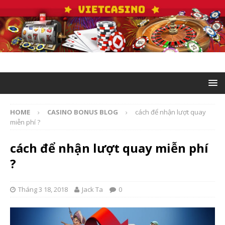
HOME
CASINO BONUS BLOG
cách để nhận lượt quay
miễn phí ?
cách để nhận lượt quay miễn phí
?
Tháng 3 18, 2018
Jack Ta
0