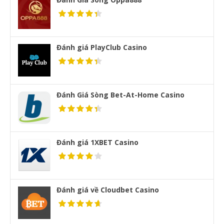
Đánh giá PlayClub Casino
Đánh Giá Sòng Bet-At-Home Casino
Đánh giá 1XBET Casino
Đánh giá về Cloudbet Casino