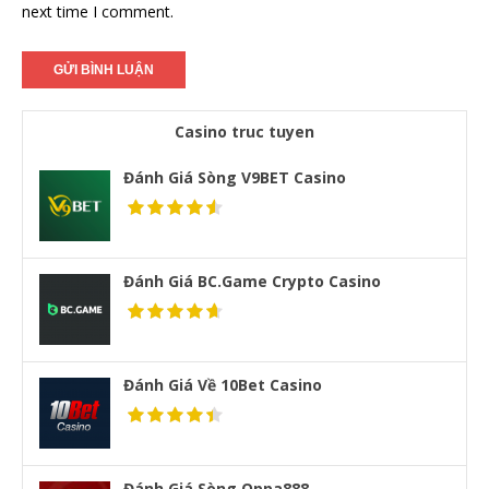
next time I comment.
Casino truc tuyen
Đánh Giá Sòng V9BET Casino
Đánh Giá BC.Game Crypto Casino
Đánh Giá Về 10Bet Casino
Đánh Giá Sòng Oppa888