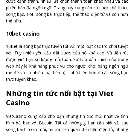
cược cạnh tranh, nhiều lựa chọn thanh toán khác nhau và các
phiên bản đa ngôn ngữ. Trang này cung cấp cá cược thể thao,
sòng bạc, slot, sòng bài trực tiếp, thể thao điện tử và còn hơn
thế nữa.
10bet casino
10Bet là sòng bạc trực tuyến tốt với một loạt các trò chơi tuyệt
vời. Tuy nhiên yêu cầu đặt cược của nó khá cao. Và tiền rút
được giới hạn số lượng mỗi tuần. Sự hấp dẫn chính của trang
web này là khả năng phục vụ cho người chơi bằng ngôn ngữ
mẹ đẻ và có nhiều loại tiền tệ ít phổ biến hơn ở các sòng bạc
trực tuyến khác.
Những tin tức nổi bật tại Viet
Casino
VietCasino cung cấp cho bạn những tin tức mới nhất về tình
hình bài bạc với Bitcoin. Tất cả những gì bạn cần biết về: các
sòng bài bitcoin mới, tin tức liên quan đến tiền điện tử, những