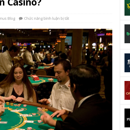
n Casino?
nus Blog
Chức năng bình luận bị tắt