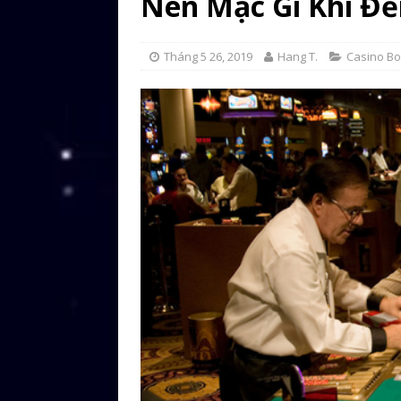
Nên Mặc Gì Khi Đế
Tháng 5 26, 2019
Hang T.
Casino Bo