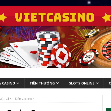
Á CASINO
TIỀN THƯỞNG
SLOTS ONLINE
C
Mặc Gì Khi Đến Casino?