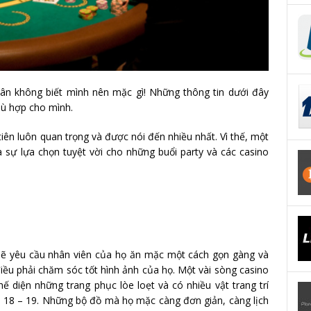
ân không biết mình nên mặc gì! Những thông tin dưới đây
hù hợp cho mình.
iên luôn quan trọng và được nói đến nhiều nhất. Vì thế, một
à sự lựa chọn tuyệt vời cho những buổi party và các casino
 sẽ yêu cầu nhân viên của họ ăn mặc một cách gọn gàng và
 điều phải chăm sóc tốt hình ảnh của họ. Một vài sòng casino
ế diện những trang phục lòe loẹt và có nhiều vật trang trí
 18 – 19. Những bộ đồ mà họ mặc càng đơn giản, càng lịch