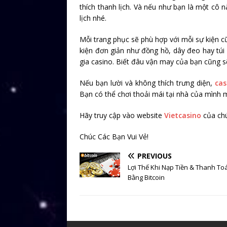
thích thanh lịch. Và nếu như bạn là một cô 
lịch nhé.
Mỗi trang phục sẽ phù hợp với mỗi sự kiện c
kiện đơn giản như đồng hồ, dây đeo hay túi
gia casino. Biết đâu vận may của bạn cũng s
Nếu bạn lười và không thích trưng diện,
cas
Bạn có thể chơi thoải mái tại nhà của mình
Hãy truy cập vào website
Vietcasino
của chú
Chúc Các Bạn Vui Vẻ!
PREVIOUS
Lợi Thế Khi Nạp Tiền & Thanh To
Bằng Bitcoin