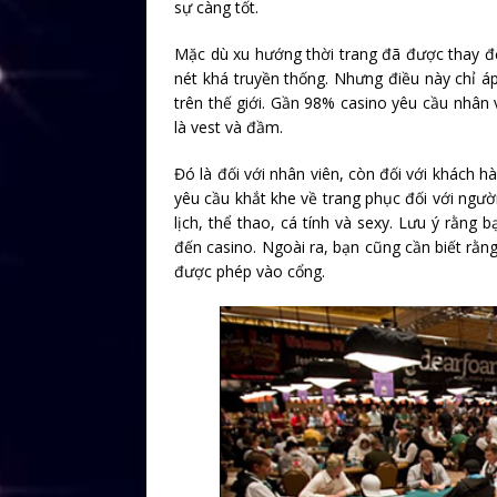
sự càng tốt.
Mặc dù xu hướng thời trang đã được thay đổ
nét khá truyền thống. Nhưng điều này chỉ á
trên thế giới. Gần 98% casino yêu cầu nhân
là vest và đầm.
Đó là đối với nhân viên, còn đối với khách h
yêu cầu khắt khe về trang phục đối với ngườ
lịch, thể thao, cá tính và sexy. Lưu ý rằn
đến casino. Ngoài ra, bạn cũng cần biết rằ
được phép vào cổng.