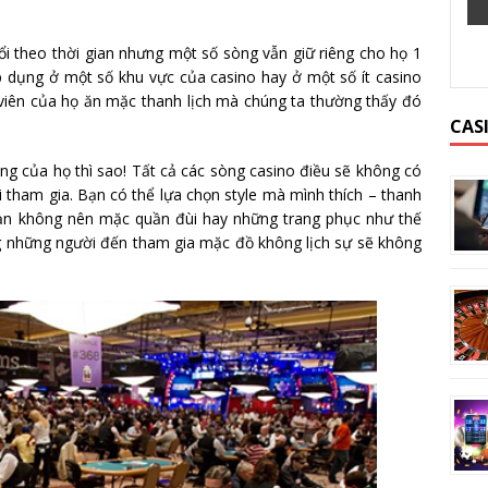
i theo thời gian nhưng một số sòng vẫn giữ riêng cho họ 1
p dụng ở một số khu vực của casino hay ở một số ít casino
 viên của họ ăn mặc thanh lịch mà chúng ta thường thấy đó
CAS
àng của họ thì sao! Tất cả các sòng casino điều sẽ không có
i tham gia. Bạn có thể lựa chọn style mà mình thích – thanh
g bạn không nên mặc quần đùi hay những trang phục như thế
ng những người đến tham gia mặc đồ không lịch sự sẽ không