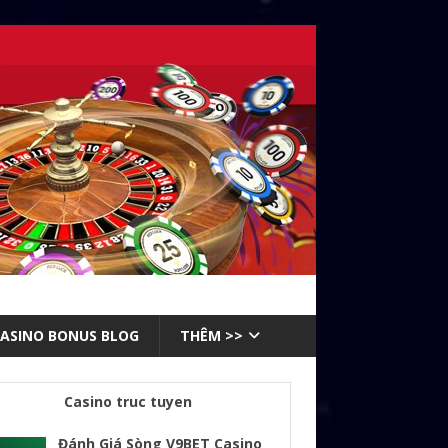
ASINO BONUS BLOG
THÊM >>
Casino truc tuyen
Đánh Giá Sòng V9BET Casino