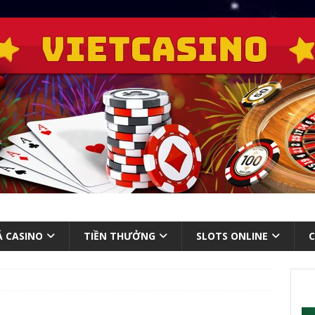
Á CASINO
TIỀN THƯỞNG
SLOTS ONLINE
C