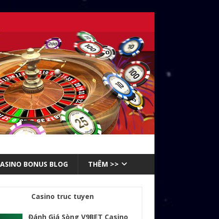
ASINO BONUS BLOG
THÊM >>
Casino truc tuyen
Đánh Giá Sòng V9BET Casino