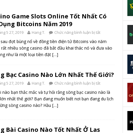
ino Game Slots Online Tốt Nhất Có
Dụng Bitcoins Năm 2019
ng 5 27, 2019
Hang T.
Chức năng bình luận bị tắt
sau đợt bùng nổ về đồng tiền điện tử Bitcoins vào năm
 rất nhiều sòng casino đã bắt đầu khai thác nó và đưa vào
ng như là một loại tiền đặt
[…]
g Bạc Casino Nào Lớn Nhất Thế Giới?
ng 5 27, 2019
Hang T.
Chức năng bình luận bị tắt
i nào bạn thắc mắc và tự hỏi rằng sòng bạc casino nào là
lớn nhất thế giới? Bạn đang muốn biết nơi bạn đang du lịch
hững sòng casino nào? Hầu
[…]
g Bài Casino Nào Tốt Nhất Ở Las