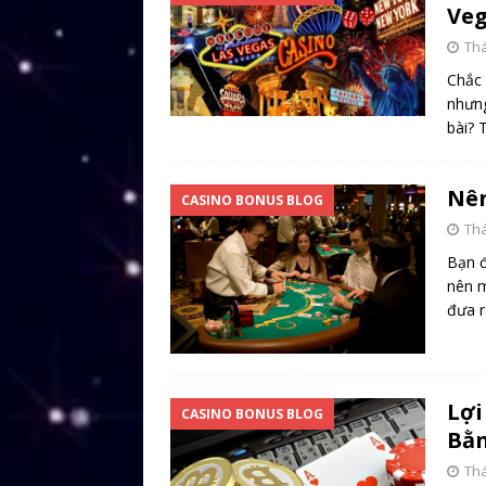
Veg
Thá
Chắc 
nhưng
bài? 
Nên
CASINO BONUS BLOG
Thá
Bạn đ
nên m
đưa r
Lợi
CASINO BONUS BLOG
Bằn
Thá