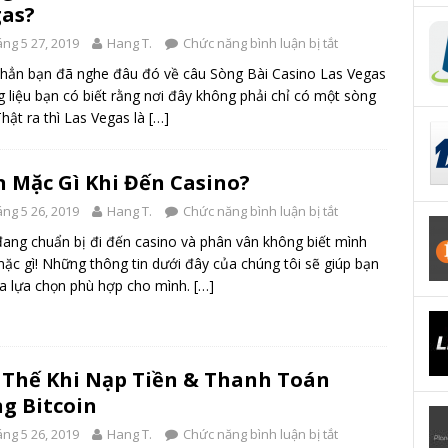
as?
ng 5 27, 2019
Hang T.
Chức năng bình luận bị tắt
hẳn bạn đã nghe đâu đó về câu Sòng Bài Casino Las Vegas
 liệu bạn có biết rằng nơi đây không phải chỉ có một sòng
Thật ra thì Las Vegas là
[…]
 Mặc Gì Khi Đến Casino?
ng 5 26, 2019
Hang T.
Chức năng bình luận bị tắt
ang chuẩn bị đi đến casino và phân vân không biết mình
ặc gì! Những thông tin dưới đây của chúng tôi sẽ giúp bạn
a lựa chọn phù hợp cho mình.
[…]
 Thế Khi Nạp Tiền & Thanh Toán
g Bitcoin
ng 5 26, 2019
Hang T.
Chức năng bình luận bị tắt