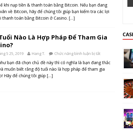
hế khi nạp tiền & thanh toán bằng Bitcoin. Nếu bạn đang
vân về Bitcoin, hãy để chúng tôi giúp bạn kiểm tra các lợi
hi thanh toán bằng Bitcoin ở Casino.
[…]
CAS
Tuổi Nào Là Hợp Pháp Để Tham Gia
ino?
ng 5 25, 2019
Hang T.
Chức năng bình luận bị tắt
hư bạn đã chọn chủ đề này thì có nghĩa là bạn đang thắc
à muốn biết rằng độ tuổi nào là hợp pháp để tham gia
o! Hãy để chúng tôi giúp
[…]