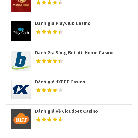
Đánh giá PlayClub Casino
Đánh Giá Sòng Bet-At-Home Casino
Đánh giá 1XBET Casino
Đánh giá về Cloudbet Casino