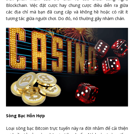
Blockchain. Việc đặt cược hay chung cược điều diễn ra giữa
các địa chỉ mà bạn đã cung cấp và không hề hoặc có rất ít
tương tác giữa người chơi. Do đó, nó thường gây nhàm chán.
Sòng Bạc Hỗn Hợp
Loại sòng bạc Bitcoin trực tuyến này ra đời nhằm để cải thiện