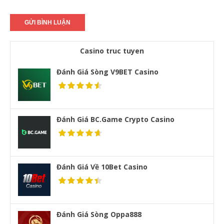
Casino truc tuyen
Đánh Giá Sòng V9BET Casino
Đánh Giá BC.Game Crypto Casino
Đánh Giá Về 10Bet Casino
Đánh Giá Sòng Oppa888