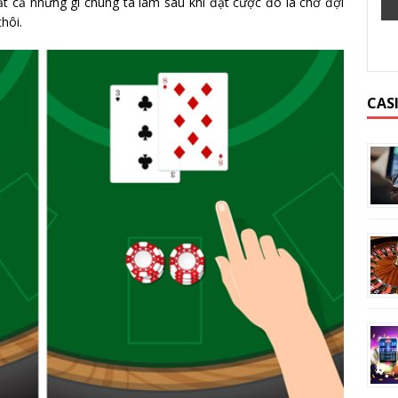
tất cả những gì chúng ta làm sau khi đặt cược đó là chờ đợi
hôi.
CAS