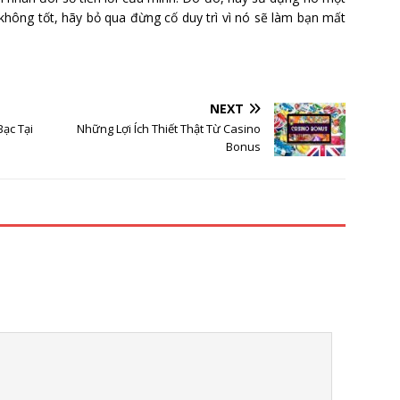
không tốt, hãy bỏ qua đừng cố duy trì vì nó sẽ làm bạn mất
NEXT
ạc Tại
Những Lợi Ích Thiết Thật Từ Casino
Bonus