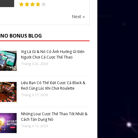
Next »
INO BONUS BLOG
Vig Là Gì & Nó Có Ảnh Hưởng Gì Đến
Người Chơi Cá Cược Thể Thao
Tháng 6 20, 2024
Liệu Bạn Có Thể Đặt Cược Cả Black &
Red Cùng Lúc Khi Chơi Roulette
Tháng 6 17, 2024
Những Loại Cược Thể Thao Tốt Nhất &
Cách Tận Dụng Nó
Tháng 6 13, 2024