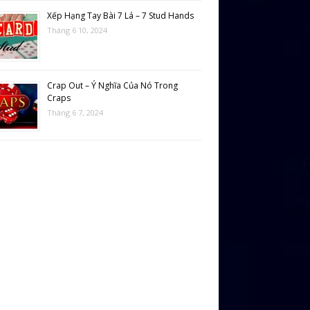
Xếp Hạng Tay Bài 7 Lá – 7 Stud Hands
Tháng 6 10, 2024
Crap Out – Ý Nghĩa Của Nó Trong
Craps
Tháng 6 7, 2024