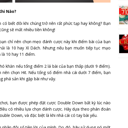
Khi Nào?
ó biết đôi khi chúng trở nên rất phức tạp hay không? Bạn
cũng sẽ mất nhiều tiền không!
n bạn chỉ nên chọn mẹo đánh cược này khi điểm bài của bạn
hải là 10 hay Xì Dách. Nhưng nếu bạn muốn tiếp tục mạo
 là 10 hay 11 điểm.
khó khăn nếu tổng điểm 2 lá bài của bạn thấp (dưới 9 điểm).
 nên chọn Hit. Nếu tổng số điểm nhà cái dưới 7 điểm, bạn
g phá sản khi gặp bài như vậy.
 chơi, bạn được phép đặt cược Double Down bất kỳ lúc nào
i điều có nhiều lựa chọn đánh cược. Hãy dựa theo phán đoán
ouble Down, và đặc biệt là khi nhà cái có tay bài yếu.
 nhân đôi số tiền lời của mình. Do đó, hãy sử dụng nó một