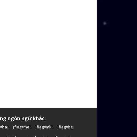
ng ngôn ngữ khác:
g=ba]
[flag=me]
[flag=mk]
[flag=bg]