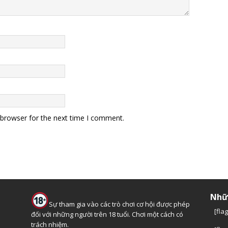
 browser for the next time I comment.
Nhữ
Sự tham gia vào các trò chơi cơ hội được phép
[fla
đối với những người trên 18 tuổi. Chơi một cách có
trách nhiệm.