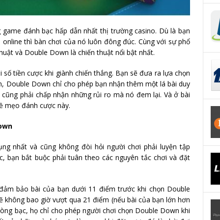
g game đánh bạc hấp dẫn nhất thị trường casino. Dù là bạn
 online thì bàn chơi của nó luôn đông đúc. Cùng với sự phổ
thuật và Double Down là chiến thuật nổi bật nhất.
 số tiền cược khi giành chiến thắng. Bạn sẽ đưa ra lựa chọn
iên, Double Down chỉ cho phép bạn nhận thêm một lá bài duy
ạn cũng phải chấp nhận những rủi ro mà nó đem lại. Và ở bài
 về mẹo đánh cược này.
Down
ụng nhất và cũng không đòi hỏi người chơi phải luyện tập
 bạn bắt buộc phải tuân theo các nguyên tắc chơi và đặt
 đảm bảo bài của bạn dưới 11 điểm trước khi chọn Double
 không bao giờ vượt qua 21 điểm (nếu bài của bạn lớn hơn
sòng bạc, họ chỉ cho phép người chơi chọn Double Down khi