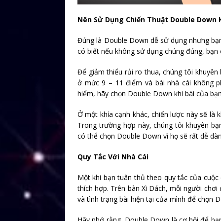
Nên Sử Dụng Chiến Thuật Double Down 
Đúng là Double Down dễ sử dụng nhưng bạn c
có biết nếu không sử dụng chúng đúng, bạn 
Để giảm thiểu rủi ro thua, chúng tôi khuyê
ở mức 9 – 11 điểm và bài nhà cái không p
hiểm, hãy chọn Double Down khi bài của bạn
Ở một khía cạnh khác, chiến lược này sẽ là 
Trong trường hợp này, chúng tôi khuyên bạn
có thể chọn Double Down vì họ sẽ rất dễ dàn
Quy Tắc Với Nhà Cái
Một khi bạn tuân thủ theo quy tắc của cuộc
thích hợp. Trên bàn Xì Dách, mỗi người chơ
và tình trạng bài hiện tại của mình để chọn D
Hãy nhớ rằng, Double Down là cơ hội để bạn