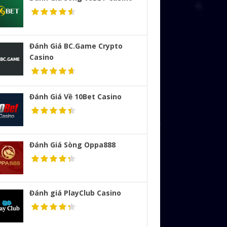
Đánh Giá BC.Game Crypto
Casino
Đánh Giá Về 10Bet Casino
Đánh Giá Sòng Oppa888
Đánh giá PlayClub Casino