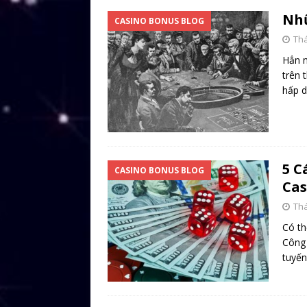
Nhữ
CASINO BONUS BLOG
Thá
Hẳn n
trên 
hấp 
5 C
CASINO BONUS BLOG
Cas
Thá
Có th
Công 
tuyến