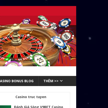
ASINO BONUS BLOG
THÊM >>
Casino truc tuyen
Đánh Giá Sòng V9BET Casino