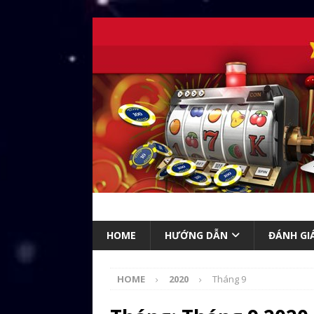
HOME
HƯỚNG DẪN
ĐÁNH GI
HOME
2020
Tháng 9