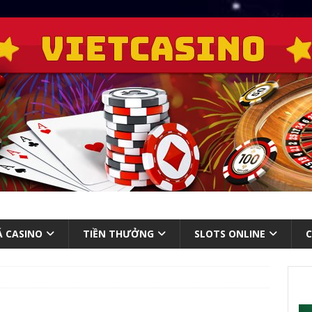
Á CASINO
TIỀN THƯỞNG
SLOTS ONLINE
C