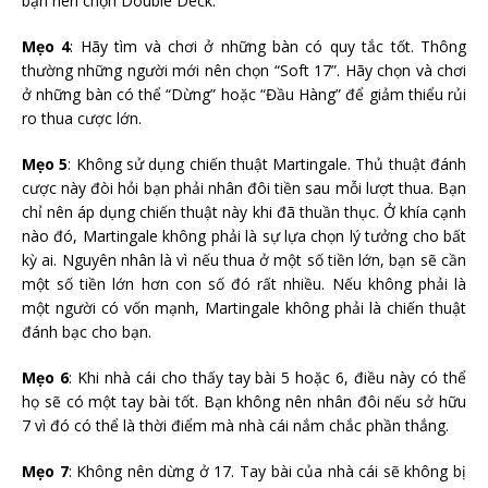
bạn nên chọn Double Deck.
Mẹo 4
: Hãy tìm và chơi ở những bàn có quy tắc tốt. Thông
thường những người mới nên chọn “Soft 17”. Hãy chọn và chơi
ở những bàn có thể “Dừng” hoặc “Đầu Hàng” để giảm thiểu rủi
ro thua cược lớn.
Mẹo 5
: Không sử dụng chiến thuật Martingale. Thủ thuật đánh
cược này đòi hỏi bạn phải nhân đôi tiền sau mỗi lượt thua. Bạn
chỉ nên áp dụng chiến thuật này khi đã thuần thục. Ở khía cạnh
nào đó, Martingale không phải là sự lựa chọn lý tưởng cho bất
kỳ ai. Nguyên nhân là vì nếu thua ở một số tiền lớn, bạn sẽ cần
một số tiền lớn hơn con số đó rất nhiều. Nếu không phải là
một người có vốn mạnh, Martingale không phải là chiến thuật
đánh bạc cho bạn.
Mẹo 6
: Khi nhà cái cho thấy tay bài 5 hoặc 6, điều này có thể
họ sẽ có một tay bài tốt. Bạn không nên nhân đôi nếu sở hữu
7 vì đó có thể là thời điểm mà nhà cái nắm chắc phần thắng.
Mẹo 7
: Không nên dừng ở 17. Tay bài của nhà cái sẽ không bị