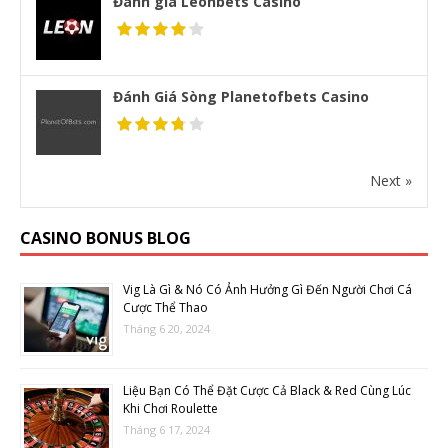
Đánh giá Leonbets Casino
Đánh Giá Sòng Planetofbets Casino
Next »
CASINO BONUS BLOG
Vig Là Gì & Nó Có Ảnh Hưởng Gì Đến Người Chơi Cá
Cược Thể Thao
Tháng 6 20, 2024
Liệu Bạn Có Thể Đặt Cược Cả Black & Red Cùng Lúc
Khi Chơi Roulette
Tháng 6 17, 2024