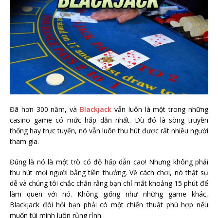
Đã hơn 300 năm, và
Blackjack
vẫn luôn là một trong những
casino game có mức hấp dẫn nhất. Dù đó là sòng truyền
thống hay trực tuyến, nó vẫn luôn thu hút được rất nhiều người
tham gia.
Đúng là nó là một trò có độ hấp dẫn cao! Nhưng không phải
thu hút mọi người bằng tiền thưởng. Về cách chơi, nó thật sự
dễ và chúng tôi chắc chắn rằng bạn chỉ mất khoảng 15 phút để
làm quen với nó. Không giống như những game khác,
Blackjack đòi hỏi bạn phải có một chiến thuật phù hợp nếu
muốn túi mình luôn rủng rỉnh.