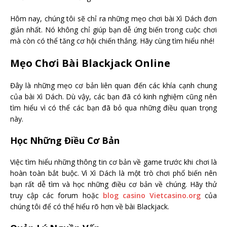
Hôm nay, chúng tôi sẽ chỉ ra những mẹo chơi bài Xì Dách đơn
giản nhất. Nó không chỉ giúp bạn dễ ứng biến trong cuộc chơi
mà còn có thể tăng cơ hội chiến thắng. Hãy cùng tìm hiểu nhé!
Mẹo Chơi Bài Blackjack Online
Đây là những mẹo cơ bản liên quan đến các khía cạnh chung
của bài Xì Dách. Dù vậy, các bạn đã có kinh nghiệm cũng nên
tìm hiểu vì có thể các bạn đã bỏ qua những điều quan trọng
này.
Học Những Điều Cơ Bản
Việc tìm hiểu những thông tin cơ bản về game trước khi chơi là
hoàn toàn bắt buộc. Vì Xì Dách là một trò chơi phổ biến nên
bạn rất dễ tìm và học những điều cơ bản về chúng. Hãy thử
truy cập các forum hoặc
blog casino Vietcasino.org
của
chúng tôi để có thể hiểu rõ hơn về bài Blackjack.