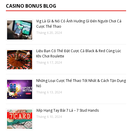
CASINO BONUS BLOG
Vig Là Gì & Nó Có Ảnh Hưởng Gì Đến Người Chơi Cá
Cược Thể Thao
Tháng 6 20, 2024
Liệu Bạn Có Thể Đặt Cược Cả Black & Red Cùng Lúc
Khi Chơi Roulette
Tháng 6 17, 2024
Những Loại Cược Thể Thao Tốt Nhất & Cách Tận Dụng
Nó
Tháng 6 13, 2024
Xếp Hạng Tay Bài 7 Lá – 7 Stud Hands
Tháng 6 10, 2024