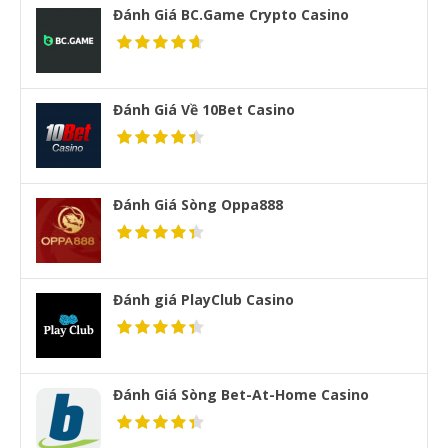
Đánh Giá BC.Game Crypto Casino
Đánh Giá Về 10Bet Casino
Đánh Giá Sòng Oppa888
Đánh giá PlayClub Casino
Đánh Giá Sòng Bet-At-Home Casino