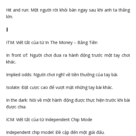
Hit and run: Một người rời khỏi bàn ngay sau khi anh ta thắng
lớn.
I
ITM: Viết tắt của từ In The Money – Bằng Tiền
In front of: Người chơi đưa ra hành động trước một tay chơi
khác.
Implied odds: Người chơi nghĩ về tiền thưởng của tay bài.
Isolate: Đặt cược cao để vượt mặt những tay bài khác.
In the dark: Nói về một hành động được thực hiện trước khi bài
được chia.
ICM: Viết tắt của từ Independent Chip Mode
Independent chip model: Đề cập đến một giải đấu.