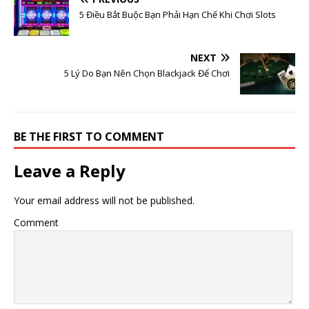
5 Điều Bắt Buộc Bạn Phải Hạn Chế Khi Chơi Slots
NEXT
5 Lý Do Bạn Nên Chọn Blackjack Để Chơi
BE THE FIRST TO COMMENT
Leave a Reply
Your email address will not be published.
Comment