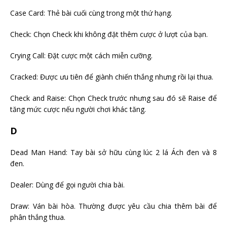
Case Card: Thẻ bài cuối cùng trong một thứ hạng.
Check: Chọn Check khi không đặt thêm cược ở lượt của bạn.
Crying Call: Đặt cược một cách miễn cưỡng.
Cracked: Được ưu tiên để giành chiến thắng nhưng rồi lại thua.
Check and Raise: Chọn Check trước nhưng sau đó sẽ Raise để
tăng mức cược nếu người chơi khác tăng.
D
Dead Man Hand: Tay bài sở hữu cùng lúc 2 lá Ách đen và 8
đen.
Dealer: Dùng để gọi người chia bài.
Draw: Ván bài hòa. Thường được yêu cầu chia thêm bài để
phân thắng thua.