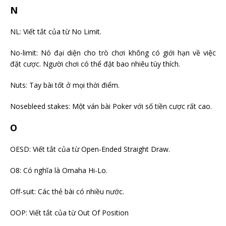
N
NL: Viết tắt của từ No Limit.
No-limit: Nó đại diện cho trò chơi không có giới hạn về việc
đặt cược. Người chơi có thể đặt bao nhiêu tùy thích.
Nuts: Tay bài tốt ở mọi thời điểm.
Nosebleed stakes: Một ván bài Poker với số tiền cược rất cao.
O
OESD: Viết tắt của từ Open-Ended Straight Draw.
O8: Có nghĩa là Omaha Hi-Lo.
Off-suit: Các thẻ bài có nhiều nước.
OOP: Viết tắt của từ Out Of Position