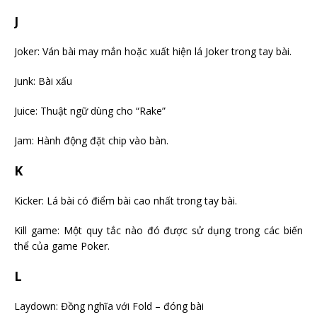
J
Joker: Ván bài may mắn hoặc xuất hiện lá Joker trong tay bài.
Junk: Bài xấu
Juice: Thuật ngữ dùng cho “Rake”
Jam: Hành động đặt chip vào bàn.
K
Kicker: Lá bài có điểm bài cao nhất trong tay bài.
Kill game: Một quy tắc nào đó được sử dụng trong các biến
thể của game Poker.
L
Laydown: Đồng nghĩa với Fold – đóng bài