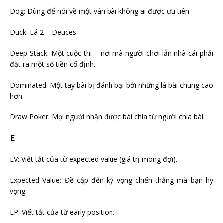
Dog: Dùng để nói về một ván bài không ai được ưu tiên.
Duck: Lá 2 – Deuces.
Deep Stack: Một cuộc thi – nơi mà người chơi lẫn nhà cái phải
đặt ra một số tiền cố định.
Dominated: Một tay bài bị đánh bại bởi những lá bài chung cao
hơn.
Draw Poker: Mọi người nhận được bài chia từ người chia bài.
E
EV: Viết tắt của từ expected value (giá trị mong đợi).
Expected Value: Đề cập đến kỳ vọng chiến thắng mà bạn hy
vọng.
EP: Viết tắt của từ early position.