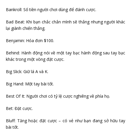
Bankroll: Số tiền người chơi dùng để đánh cược.
Bad Beat: Khi bạn chắc chắn mình sẽ thắng nhưng người khác
lại giành chiến thắng.
Benjamin: Hóa đơn $100.
Behind: Hành động nói về một tay bạc hành động sau tay bạc
khác trong một vòng đặt cược.
Big Slick: Giữ lá A và K.
Big Hand: Một tay bài tốt.
Best Of It: Người chơi có tỷ lệ cược nghiêng về phía họ.
Bet: Đặt cược.
Bluff: Tăng hoặc đặt cược – có vẻ như bạn đang sở hữu tay
bài tốt.