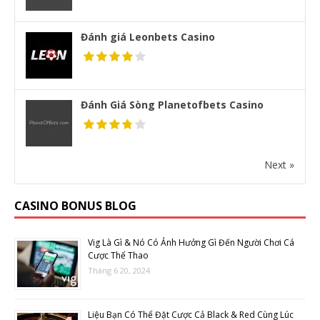
Đánh giá Leonbets Casino
Đánh Giá Sòng Planetofbets Casino
Next »
CASINO BONUS BLOG
Vig Là Gì & Nó Có Ảnh Hưởng Gì Đến Người Chơi Cá
Cược Thể Thao
Tháng 6 20, 2024
Liệu Bạn Có Thể Đặt Cược Cả Black & Red Cùng Lúc