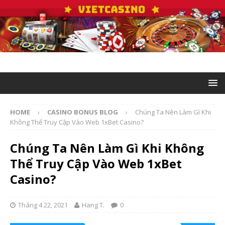
HOME
CASINO BONUS BLOG
Chúng Ta Nên Làm Gì Khi
Không Thể Truy Cập Vào Web 1xBet Casino?
Chúng Ta Nên Làm Gì Khi Không
Thể Truy Cập Vào Web 1xBet
Casino?
Tháng 4 22, 2021
Hang T.
0