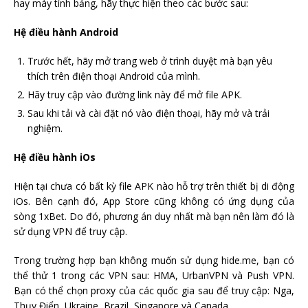
hay máy tính bảng, hãy thực hiện theo các bước sau:
Hệ điều hành Android
Trước hết, hãy mở trang web ở trình duyệt mà bạn yêu
thích trên điện thoại Android của mình.
Hãy truy cập vào đường link này để mở file APK.
Sau khi tải và cài đặt nó vào điện thoại, hãy mở và trải
nghiệm.
Hệ điều hành iOs
Hiện tại chưa có bất kỳ file APK nào hỗ trợ trên thiết bị di động
iOs. Bên cạnh đó, App Store cũng không có ứng dụng của
sòng 1xBet. Do đó, phương án duy nhất mà bạn nên làm đó là
sử dụng VPN để truy cập.
Trong trường hợp bạn không muốn sử dụng hide.me, bạn có
thể thử 1 trong các VPN sau: HMA, UrbanVPN và Push VPN.
Bạn có thể chọn proxy của các quốc gia sau để truy cập: Nga,
Thụy Điển, Ukraine, Brazil, Singapore và Canada.