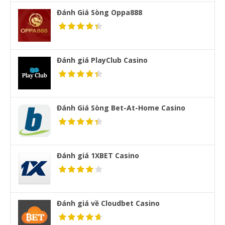
Đánh Giá Sòng Oppa888
Đánh giá PlayClub Casino
Đánh Giá Sòng Bet-At-Home Casino
Đánh giá 1XBET Casino
Đánh giá về Cloudbet Casino