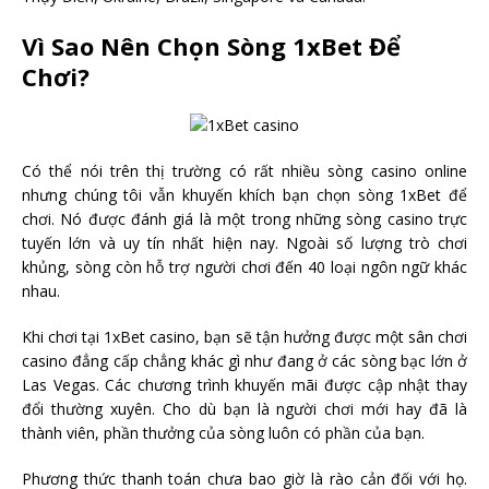
Vì Sao Nên Chọn Sòng 1xBet Để
Chơi?
Có thể nói trên thị trường có rất nhiều sòng casino online
nhưng chúng tôi vẫn khuyến khích bạn chọn sòng 1xBet để
chơi. Nó được đánh giá là một trong những sòng casino trực
tuyến lớn và uy tín nhất hiện nay. Ngoài số lượng trò chơi
khủng, sòng còn hỗ trợ người chơi đến 40 loại ngôn ngữ khác
nhau.
Khi chơi tại 1xBet casino, bạn sẽ tận hưởng được một sân chơi
casino đẳng cấp chẳng khác gì như đang ở các sòng bạc lớn ở
Las Vegas. Các chương trình khuyến mãi được cập nhật thay
đổi thường xuyên. Cho dù bạn là người chơi mới hay đã là
thành viên, phần thưởng của sòng luôn có phần của bạn.
Phương thức thanh toán chưa bao giờ là rào cản đối với họ.