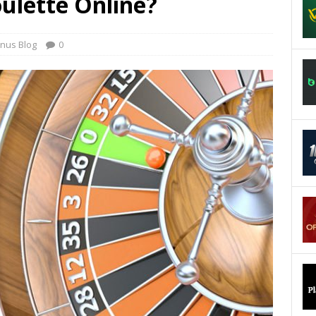
ulette Online?
nus Blog
0