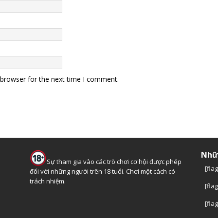
 browser for the next time I comment.
Nhữ
Sự tham gia vào các trò chơi cơ hội được phép
[fla
đối với những người trên 18 tuổi. Chơi một cách có
trách nhiệm.
[fla
[fla