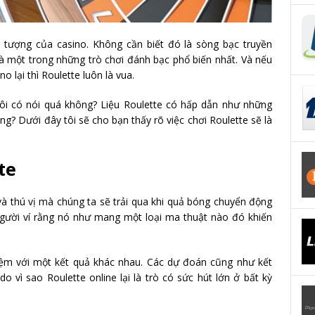
 tượng của casino. Không cần biết đó là sòng bạc truyền
là một trong những trò chơi đánh bạc phổ biến nhất. Và nếu
 lại thì Roulette luôn là vua.
ôi có nói quá không? Liệu Roulette có hấp dẫn như những
g? Dưới đây tôi sẽ cho bạn thấy rõ việc chơi Roulette sẽ là
te
 và thú vị mà chúng ta sẽ trải qua khi quả bóng chuyển động
người ví rằng nó như mang một loại ma thuật nào đó khiến
iệm với một kết quả khác nhau. Các dự đoán cũng như kết
do vì sao Roulette online lại là trò có sức hút lớn ở bất kỳ