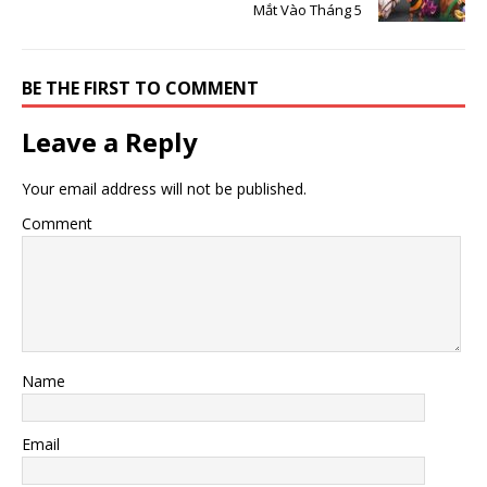
Mắt Vào Tháng 5
BE THE FIRST TO COMMENT
Leave a Reply
Your email address will not be published.
Comment
Name
Email