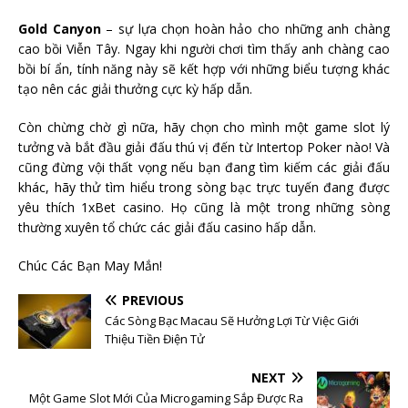
Gold Canyon
– sự lựa chọn hoàn hảo cho những anh chàng
cao bồi Viễn Tây. Ngay khi người chơi tìm thấy anh chàng cao
bồi bí ẩn, tính năng này sẽ kết hợp với những biểu tượng khác
tạo nên các giải thưởng cực kỳ hấp dẫn.
Còn chừng chờ gì nữa, hãy chọn cho mình một game slot lý
tưởng và bắt đầu giải đấu thú vị đến từ Intertop Poker nào! Và
cũng đừng vội thất vọng nếu bạn đang tìm kiếm các giải đấu
khác, hãy thử tìm hiểu trong sòng bạc trực tuyến đang được
yêu thích 1xBet casino. Họ cũng là một trong những sòng
thường xuyên tổ chức các giải đấu casino hấp dẫn.
Chúc Các Bạn May Mắn!
PREVIOUS
Các Sòng Bạc Macau Sẽ Hưởng Lợi Từ Việc Giới
Thiệu Tiền Điện Tử
NEXT
Một Game Slot Mới Của Microgaming Sắp Được Ra