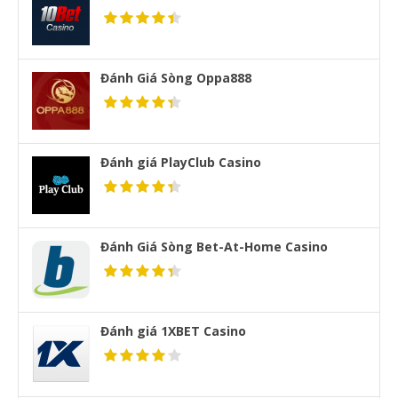
Đánh Giá Sòng Oppa888
Đánh giá PlayClub Casino
Đánh Giá Sòng Bet-At-Home Casino
Đánh giá 1XBET Casino