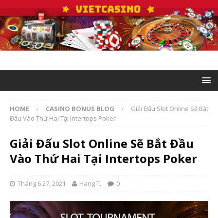
HOME
CASINO BONUS BLOG
Giải Đấu Slot Online Sẽ Bắt
Đầu Vào Thứ Hai Tại Intertops Poker
Giải Đấu Slot Online Sẽ Bắt Đầu
Vào Thứ Hai Tại Intertops Poker
Tháng 6 27, 2021
Hang T.
0