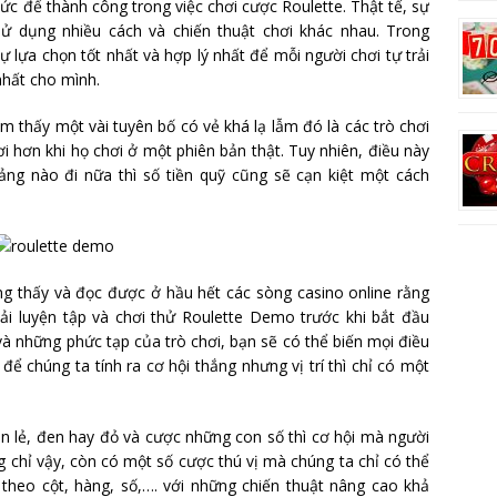
c để thành công trong việc chơi cược Roulette. Thật tế, sự
ử dụng nhiều cách và chiến thuật chơi khác nhau. Trong
 lựa chọn tốt nhất và hợp lý nhất để mỗi người chơi tự trải
nhất cho mình.
m thấy một vài tuyên bố có vẻ khá lạ lẫm đó là các trò chơi
 hơn khi họ chơi ở một phiên bản thật. Tuy nhiên, điều này
ảng nào đi nữa thì số tiền quỹ cũng sẽ cạn kiệt một cách
ng thấy và đọc được ở hầu hết các sòng casino online rằng
ải luyện tập và chơi thử Roulette Demo trước khi bắt đầu
và những phức tạp của trò chơi, bạn sẽ có thể biến mọi điều
 để chúng ta tính ra cơ hội thắng nhưng vị trí thì chỉ có một
ẵn lẻ, đen hay đỏ và cược những con số thì cơ hội mà người
g chỉ vậy, còn có một số cược thú vị mà chúng ta chỉ có thể
c theo cột, hàng, số,…. với những chiến thuật nâng cao khả