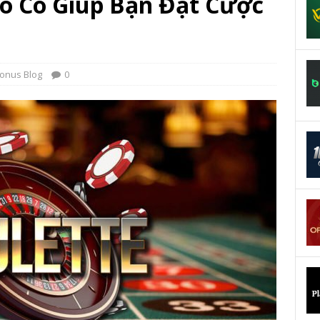
o Có Giúp Bạn Đặt Cược
onus Blog
0