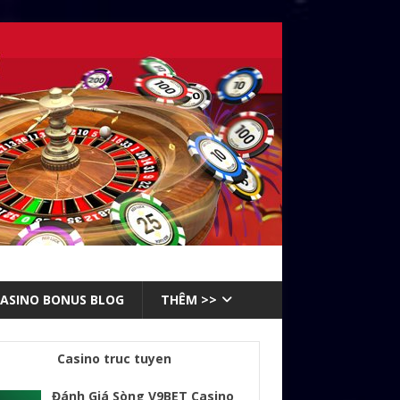
ASINO BONUS BLOG
THÊM >>
Casino truc tuyen
Đánh Giá Sòng V9BET Casino