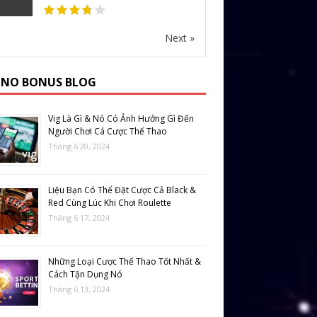
Next »
INO BONUS BLOG
Vig Là Gì & Nó Có Ảnh Hưởng Gì Đến
Người Chơi Cá Cược Thể Thao
Tháng 6 20, 2024
Liệu Bạn Có Thể Đặt Cược Cả Black &
Red Cùng Lúc Khi Chơi Roulette
Tháng 6 17, 2024
Những Loại Cược Thể Thao Tốt Nhất &
Cách Tận Dụng Nó
Tháng 6 13, 2024