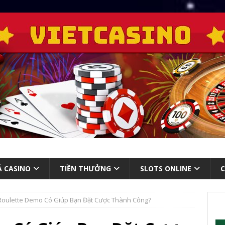
Á CASINO
TIỀN THƯỞNG
SLOTS ONLINE
C
 Roulette Demo Có Giúp Bạn Đặt Cược Thành Công?