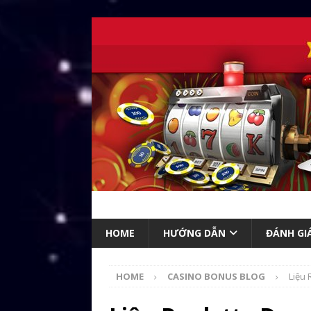
HOME
HƯỚNG DẪN
ĐÁNH GI
HOME
CASINO BONUS BLOG
Liệu