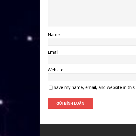
Name
Email
Website
Save my name, email, and website in this